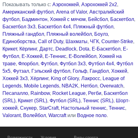
Показывать только с:
Аэрохоккей
,
Аэрохоккей 2x2
,
Американский футбол
,
Arena of Valor
,
Австралийский
футбол
,
Бадминтон
,
Хоккей с мячом
,
Бейсбол
,
Баскетбол
,
Баскетбол 3x3
,
Баскетбол 4x4
,
Пляжный футбол
,
Пляжный гандбол
,
Пляжный волейбол
,
Боулз
,
Единоборства
,
Call of Duty
,
Шахматы
,
ЧГК
,
Counter-Strike
,
Крикет
,
Кёрлинг
,
Дартс
,
Deadlock
,
Dota
,
Е-Баскетбол
,
Е-
Футбол
,
Е-Хоккей
,
Е-Теннис
,
Е-Волейбол
,
Хоккей на
траве
,
Флорбол
,
Футбол
,
Футбол 3x3
,
Футбол 4x4
,
Футбол
5x5
,
Футзал
,
Гэльский футбол
,
Гольф
,
Гандбол
,
Хоккей
,
Хоккей 3x3
,
Хёрлинг
,
King of Glory
,
Лакросс
,
League of
Legends
,
Mobile Legends
,
NBA2K
,
Нетбол
,
Overwatch
,
Песапалло
,
Rainbow
,
Rocket League
,
Регби
,
Баскетбол
(SRL)
,
Крикет (SRL)
,
Футбол (SRL)
,
Теннис (SRL)
,
Шорт-
хоккей
,
Снукер
,
StarCraft
,
Настольный теннис
,
Теннис
,
Valorant
,
Волейбол
,
Warcraft
или
Водное поло
.
Возможности
Условия
Виды спорта