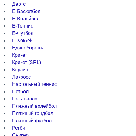
Дартс
Е-Баскетбол
Е-Волейбол
Е-Теннис
Е-Футбол
Е-Хоккей
Единоборства
Крикет
Крикет (SRL)
Кёрлинг
Лакросс
Настольный теннис
Нетбол
Песапалло
Пляжный волейбол
Пляжный гандбол
Пляжный футбол
Регби
Снукер