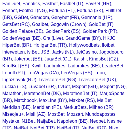
FanDuel
,
Fanatics
,
Fastbet
,
Fastbet (IT)
,
FavBet (HR)
,
Fonbet
,
Football (NG)
,
Fortuna (PL)
,
Fortuna (SK)
,
FulltBet
(BR)
,
GGBet
,
Gamdom
,
Genybet (FR)
,
Germania (HR)
,
GetsBet (RO)
,
Goalbet
,
Gogowin (Crown)
,
GoldBet (IT)
,
Golden Palace (BE)
,
GoldenPark (ES)
,
GoldenPark (PT)
,
GoldenVegas (BE)
,
Gra (Live)
,
GrandGame (BY)
,
HKJC
,
HiperBet (BR)
,
HoliganBet (TR)
,
Hollywoodbets
,
Ilotbet
,
Interwetten
,
IviBet
,
JSB
,
Jacks (NL)
,
JetCasino
,
Jogodeouro
(BR)
,
Jokerbet (ES)
,
JugaBet (CL)
,
Kalshi
,
KingsBet (CZ)
,
KirolBet (ES)
,
Kwiff
,
Ladbrokes
,
Ladbrokes (BE)
,
LeaderBet
,
Lebull (PT)
,
LeoVegas (CA)
,
LeoVegas (ES)
,
Leon
,
LigaStavok (RU)
,
LivescoreBet (NG)
,
LivescoreBet (UK)
,
Luckia (ES)
,
Luvabet (BR)
,
LvBet
,
MSport (GH)
,
MSport (NG)
,
Marathon
,
MarathonBet (DK)
,
MarathonBet (IT)
,
MarjoSports
(BR)
,
Matchbook
,
MaxLine (BY)
,
Maxbet (RS)
,
MelBet
,
Meridian (BE)
,
Meridian (PE)
,
MerkurBets
,
Milhao (BR)
,
Miseojeu+
,
Misli (AZ)
,
MostBet
,
Mozzart
,
Mundoapostas
,
Mystake
,
N1Bet
,
NaijaBet
,
Napoleon (BE)
,
Neobet
,
Nesine
(TR)
,
NetBet
,
NetBet (FR)
,
NetBet (IT)
,
NetBet (RO)
,
Nike