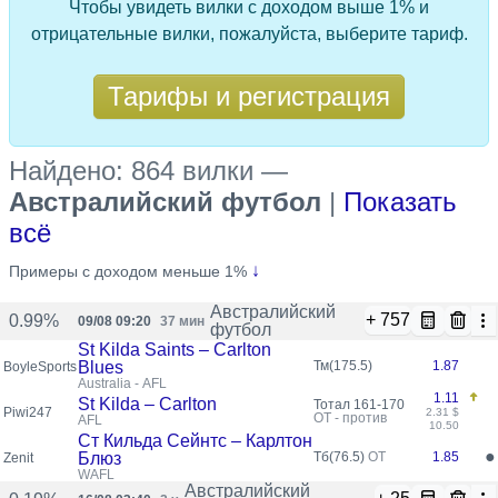
Чтобы увидеть вилки с доходом выше 1% и
отрицательные вилки, пожалуйста, выберите тариф.
Тарифы и регистрация
Найдено: 864 вилки
—
Австралийский футбол
|
Показать
всё
↓
Примеры с доходом меньше 1%
Австралийский
+ 757
0.99%
09/08 09:20
37 мин
футбол
St Kilda Saints – Carlton
Blues
Тм(175.5)
1.87
BoyleSports
Australia - AFL
1.11
St Kilda – Carlton
Тотал 161-170
Piwi247
2.31 $
ОТ
- против
AFL
10.50
Ст Кильда Сейнтс – Карлтон
●
Блюз
Тб(76.5)
ОТ
1.85
Zenit
WAFL
Австралийский