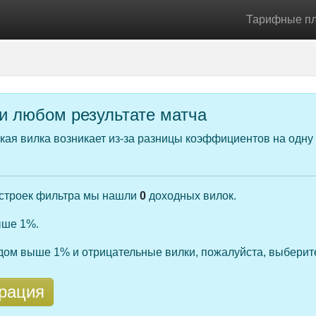
Тарифные п
ри любом результате матча
ая вилка возникает из-за разницы коэффициентов на одну 
астроек фильтра мы нашли
0
доходных вилок.
ыше 1%.
одом выше 1% и отрицательные вилки, пожалуйста, выберит
рация