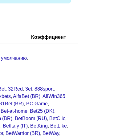
Коэффициент
о умолчанию
.
Bet
,
32Red
,
3et
,
888sport
,
kbets
,
AlfaBet (BR)
,
AllWin365
B1Bet (BR)
,
BC.Game
,
,
Bet-at-home
,
Bet25 (DK)
,
 (BR)
,
BetBoom (RU)
,
BetClic
,
)
,
BetItaly (IT)
,
BetKing
,
BetLike
,
or
,
BetWarrior (BR)
,
BetWay
,