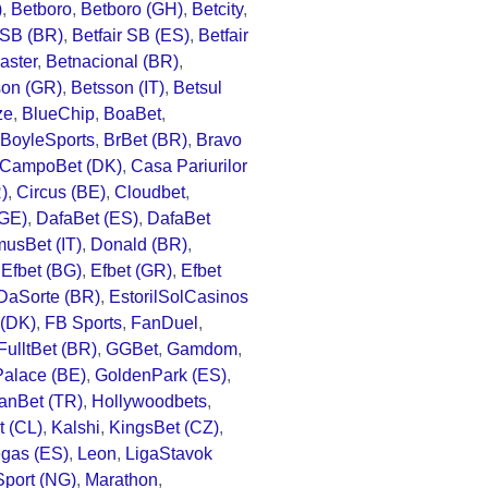
)
,
Betboro
,
Betboro (GH)
,
Betcity
,
 SB (BR)
,
Betfair SB (ES)
,
Betfair
aster
,
Betnacional (BR)
,
son (GR)
,
Betsson (IT)
,
Betsul
ze
,
BlueChip
,
BoaBet
,
BoyleSports
,
BrBet (BR)
,
Bravo
CampoBet (DK)
,
Casa Pariurilor
)
,
Circus (BE)
,
Cloudbet
,
(GE)
,
DafaBet (ES)
,
DafaBet
usBet (IT)
,
Donald (BR)
,
,
Efbet (BG)
,
Efbet (GR)
,
Efbet
DaSorte (BR)
,
EstorilSolCasinos
 (DK)
,
FB Sports
,
FanDuel
,
FulltBet (BR)
,
GGBet
,
Gamdom
,
Palace (BE)
,
GoldenPark (ES)
,
anBet (TR)
,
Hollywoodbets
,
 (CL)
,
Kalshi
,
KingsBet (CZ)
,
gas (ES)
,
Leon
,
LigaStavok
port (NG)
,
Marathon
,