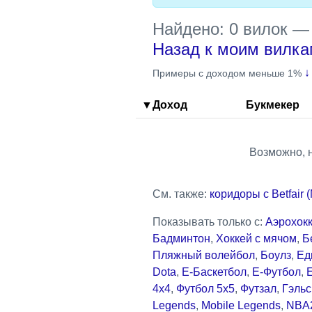
Найдено: 0 вилок
Назад к моим вилк
↓
Примеры с доходом меньше 1%
▼Доход
Букмекер
Возможно, 
См. также:
коридоры с Betfair 
Показывать только с:
Аэрохок
Бадминтон
,
Хоккей с мячом
,
Б
Пляжный волейбол
,
Боулз
,
Ед
Dota
,
Е-Баскетбол
,
Е-Футбол
,
4x4
,
Футбол 5x5
,
Футзал
,
Гэльс
Legends
,
Mobile Legends
,
NBA