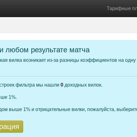
Тарифные п
ри любом результате матча
ая вилка возникает из-за разницы коэффициентов на одну 
астроек фильтра мы нашли
0
доходных вилок.
ыше 1%.
одом выше 1% и отрицательные вилки, пожалуйста, выберит
рация