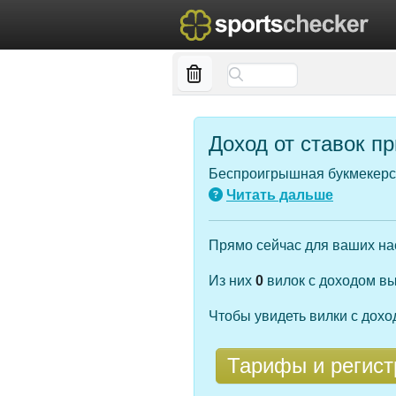
Доход от ставок п
Беспроигрышная букмекерск
Читать дальше
Прямо сейчас для ваших н
Из них
0
вилок с доходом в
Чтобы увидеть вилки с дох
Тарифы и регист