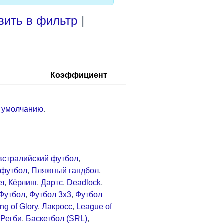
вить в фильтр
|
Коэффициент
о умолчанию
.
встралийский футбол
,
футбол
,
Пляжный гандбол
,
ет
,
Кёрлинг
,
Дартс
,
Deadlock
,
Футбол
,
Футбол 3x3
,
Футбол
ng of Glory
,
Лакросс
,
League of
,
Регби
,
Баскетбол (SRL)
,