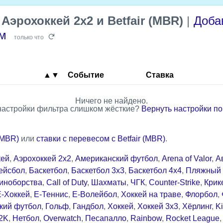
—
Аэрохоккей 2x2 и Betfair (MBR)
|
Доба
ам
только что
▲▼
Событие
Ставка
Ничего не найдено.
настройки фильтра слишком жёсткие?
Вернуть настройки п
(MBR)
или
ставки с перевесом с Betfair (MBR)
.
кей
,
Аэрохоккей 2x2
,
Американский футбол
,
Arena of Valor
,
А
ейсбол
,
Баскетбол
,
Баскетбол 3x3
,
Баскетбол 4x4
,
Пляжный 
иноборства
,
Call of Duty
,
Шахматы
,
ЧГК
,
Counter-Strike
,
Крик
Е-Хоккей
,
Е-Теннис
,
Е-Волейбол
,
Хоккей на траве
,
Флорбол
,
кий футбол
,
Гольф
,
Гандбол
,
Хоккей
,
Хоккей 3x3
,
Хёрлинг
,
Ki
2K
,
Нетбол
,
Overwatch
,
Песапалло
,
Rainbow
,
Rocket League