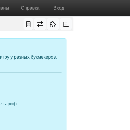
ланы
Справка
Вход
игру у разных букмекеров.
е тариф.