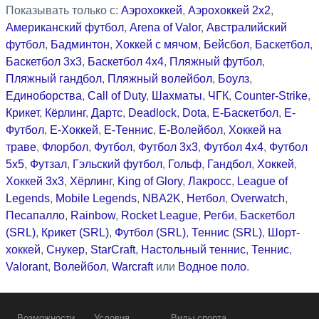
Показывать только с:
Аэрохоккей
,
Аэрохоккей 2x2
,
Американский футбол
,
Arena of Valor
,
Австралийский
футбол
,
Бадминтон
,
Хоккей с мячом
,
Бейсбол
,
Баскетбол
,
Баскетбол 3x3
,
Баскетбол 4x4
,
Пляжный футбол
,
Пляжный гандбол
,
Пляжный волейбол
,
Боулз
,
Единоборства
,
Call of Duty
,
Шахматы
,
ЧГК
,
Counter-Strike
,
Крикет
,
Кёрлинг
,
Дартс
,
Deadlock
,
Dota
,
Е-Баскетбол
,
Е-
Футбол
,
Е-Хоккей
,
Е-Теннис
,
Е-Волейбол
,
Хоккей на
траве
,
Флорбол
,
Футбол
,
Футбол 3x3
,
Футбол 4x4
,
Футбол
5x5
,
Футзал
,
Гэльский футбол
,
Гольф
,
Гандбол
,
Хоккей
,
Хоккей 3x3
,
Хёрлинг
,
King of Glory
,
Лакросс
,
League of
Legends
,
Mobile Legends
,
NBA2K
,
Нетбол
,
Overwatch
,
Песапалло
,
Rainbow
,
Rocket League
,
Регби
,
Баскетбол
(SRL)
,
Крикет (SRL)
,
Футбол (SRL)
,
Теннис (SRL)
,
Шорт-
хоккей
,
Снукер
,
StarCraft
,
Настольный теннис
,
Теннис
,
Valorant
,
Волейбол
,
Warcraft
или
Водное поло
.
Возможности
Условия
Виды спорта