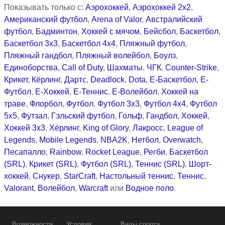
Показывать только с:
Аэрохоккей
,
Аэрохоккей 2x2
,
Американский футбол
,
Arena of Valor
,
Австралийский
футбол
,
Бадминтон
,
Хоккей с мячом
,
Бейсбол
,
Баскетбол
,
Баскетбол 3x3
,
Баскетбол 4x4
,
Пляжный футбол
,
Пляжный гандбол
,
Пляжный волейбол
,
Боулз
,
Единоборства
,
Call of Duty
,
Шахматы
,
ЧГК
,
Counter-Strike
,
Крикет
,
Кёрлинг
,
Дартс
,
Deadlock
,
Dota
,
Е-Баскетбол
,
Е-
Футбол
,
Е-Хоккей
,
Е-Теннис
,
Е-Волейбол
,
Хоккей на
траве
,
Флорбол
,
Футбол
,
Футбол 3x3
,
Футбол 4x4
,
Футбол
5x5
,
Футзал
,
Гэльский футбол
,
Гольф
,
Гандбол
,
Хоккей
,
Хоккей 3x3
,
Хёрлинг
,
King of Glory
,
Лакросс
,
League of
Legends
,
Mobile Legends
,
NBA2K
,
Нетбол
,
Overwatch
,
Песапалло
,
Rainbow
,
Rocket League
,
Регби
,
Баскетбол
(SRL)
,
Крикет (SRL)
,
Футбол (SRL)
,
Теннис (SRL)
,
Шорт-
хоккей
,
Снукер
,
StarCraft
,
Настольный теннис
,
Теннис
,
Valorant
,
Волейбол
,
Warcraft
или
Водное поло
.
Возможности
Условия
Виды спорта