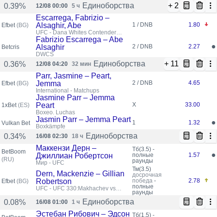
+ 2
Единоборства
0.39%
12/08 00:00
5 ч
Escarrega, Fabrizio –
Alsaghir, Abe
1 / DNB
1.80
Efbet
(BG)
UFC - Dana Whites Contender
Series: Season 10, Week 2
Fabrizio Escarrega – Abe
●
Alsaghir
2 / DNB
2.27
Betcris
DWCS
+ 11
Единоборства
0.36%
12/08 04:20
32 мин
Parr, Jasmine – Peart,
Jemma
2 / DNB
4.65
Efbet
(BG)
International - Matchups
Jasmine Parr – Jemma
Peart
X
33.00
1xBet
(ES)
Boxeo. Luchas
Jasmin Parr – Jemma Peart
●
1
1.32
Vulkan Bet
Boxkämpfe
Единоборства
0.34%
16/08 02:30
18 ч
Маккензи Дерн –
Тб(3.5) -
BetBoom
●
Джиллиан Робертсон
полные
1.57
(RU)
раунды
Мир - UFC
Тм(3.5)
Dern, Mackenzie – Gillian
досрочная
Robertson
победа
-
2.78
Efbet
(BG)
полные
UFC - UFC 330:Makhachev vs
раунды
Machado
Единоборства
0.08%
16/08 01:00
1 ч
Эстебан Рибович – Эдсон
Тб(1.5) -