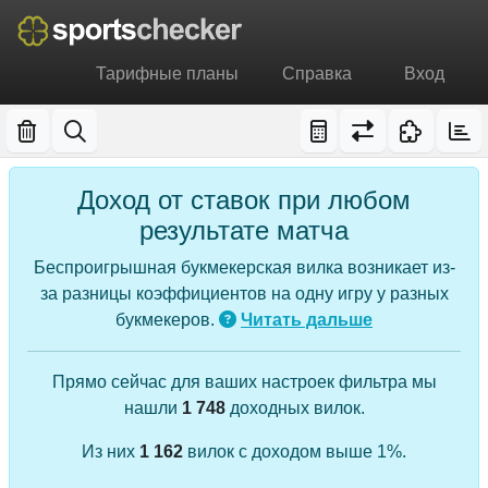
Тарифные планы
Справка
Вход
Доход от ставок при любом
результате матча
Беспроигрышная букмекерская вилка возникает из-
за разницы коэффициентов на одну игру у разных
букмекеров.
Читать дальше
Прямо сейчас для ваших настроек фильтра мы
нашли
1 748
доходных вилок.
Из них
1 162
вилок с доходом выше 1%.