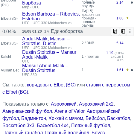
BetBoom
●
Барбоза
полные
2.14
(RU)
раунды
Мир - UFC
Тм(1.5)
Edson Barboza – Ribovics,
досрочная
Esteban
победа
-
1.88
Efbet
(BG)
полные
UFC - UFC 330:Makhachev vs
раунды
Machado
Единоборства
0.04%
16/08 01:20
1 ч
Abdul-Malik, Mansur –
Stoltzfus, Dustin
2 / DNB
5.14
Efbet
(BG)
UFC - UFC 330:Makhachev vs
Machado
Dustin Stoltzfus – Mansur
1.19
(7.0%)
Abdul-Malik
1
- против
Kalshi
140.28 $
6.25
UFC
Mansur Abdul-Malik –
●
Dustin Stoltzfus
1
1.61
Vulkan Bet
UFC 330
См. также:
коридоры с Efbet (BG)
или
ставки с перевесом
с Efbet (BG)
.
Показывать только с:
Аэрохоккей
,
Аэрохоккей 2x2
,
Американский футбол
,
Arena of Valor
,
Австралийский
футбол
,
Бадминтон
,
Хоккей с мячом
,
Бейсбол
,
Баскетбол
,
Баскетбол 3x3
,
Баскетбол 4x4
,
Пляжный футбол
,
Пляжный гандбол
,
Пляжный волейбол
,
Боулз
,