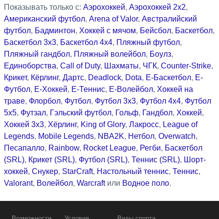
Показывать только с:
Аэрохоккей
,
Аэрохоккей 2x2
,
Американский футбол
,
Arena of Valor
,
Австралийский
футбол
,
Бадминтон
,
Хоккей с мячом
,
Бейсбол
,
Баскетбол
,
Баскетбол 3x3
,
Баскетбол 4x4
,
Пляжный футбол
,
Пляжный гандбол
,
Пляжный волейбол
,
Боулз
,
Единоборства
,
Call of Duty
,
Шахматы
,
ЧГК
,
Counter-Strike
,
Крикет
,
Кёрлинг
,
Дартс
,
Deadlock
,
Dota
,
Е-Баскетбол
,
Е-
Футбол
,
Е-Хоккей
,
Е-Теннис
,
Е-Волейбол
,
Хоккей на
траве
,
Флорбол
,
Футбол
,
Футбол 3x3
,
Футбол 4x4
,
Футбол
5x5
,
Футзал
,
Гэльский футбол
,
Гольф
,
Гандбол
,
Хоккей
,
Хоккей 3x3
,
Хёрлинг
,
King of Glory
,
Лакросс
,
League of
Legends
,
Mobile Legends
,
NBA2K
,
Нетбол
,
Overwatch
,
Песапалло
,
Rainbow
,
Rocket League
,
Регби
,
Баскетбол
(SRL)
,
Крикет (SRL)
,
Футбол (SRL)
,
Теннис (SRL)
,
Шорт-
хоккей
,
Снукер
,
StarCraft
,
Настольный теннис
,
Теннис
,
Valorant
,
Волейбол
,
Warcraft
или
Водное поло
.
Возможности
Условия
Виды спорта