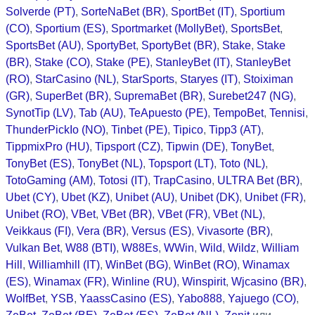
Solverde (PT)
,
SorteNaBet (BR)
,
SportBet (IT)
,
Sportium
(CO)
,
Sportium (ES)
,
Sportmarket (MollyBet)
,
SportsBet
,
SportsBet (AU)
,
SportyBet
,
SportyBet (BR)
,
Stake
,
Stake
(BR)
,
Stake (CO)
,
Stake (PE)
,
StanleyBet (IT)
,
StanleyBet
(RO)
,
StarCasino (NL)
,
StarSports
,
Staryes (IT)
,
Stoiximan
(GR)
,
SuperBet (BR)
,
SupremaBet (BR)
,
Surebet247 (NG)
,
SynotTip (LV)
,
Tab (AU)
,
TeApuesto (PE)
,
TempoBet
,
Tennisi
,
ThunderPickIo (NO)
,
Tinbet (PE)
,
Tipico
,
Tipp3 (AT)
,
TippmixPro (HU)
,
Tipsport (CZ)
,
Tipwin (DE)
,
TonyBet
,
TonyBet (ES)
,
TonyBet (NL)
,
Topsport (LT)
,
Toto (NL)
,
TotoGaming (AM)
,
Totosi (IT)
,
TrapCasino
,
ULTRA Bet (BR)
,
Ubet (CY)
,
Ubet (KZ)
,
Unibet (AU)
,
Unibet (DK)
,
Unibet (FR)
,
Unibet (RO)
,
VBet
,
VBet (BR)
,
VBet (FR)
,
VBet (NL)
,
Veikkaus (FI)
,
Vera (BR)
,
Versus (ES)
,
Vivasorte (BR)
,
Vulkan Bet
,
W88 (BTI)
,
W88Es
,
WWin
,
Wild
,
Wildz
,
William
Hill
,
Williamhill (IT)
,
WinBet (BG)
,
WinBet (RO)
,
Winamax
(ES)
,
Winamax (FR)
,
Winline (RU)
,
Winspirit
,
Wjcasino (BR)
,
WolfBet
,
YSB
,
YaassCasino (ES)
,
Yabo888
,
Yajuego (CO)
,