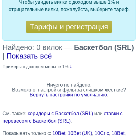
Чтобы увидеть вилки с доходом выше 1% и
отрицательные вилки, пожалуйста, выберите тариф.
Тарифы и регистрация
Найдено: 0 вилок
—
Баскетбол (SRL)
|
Показать всё
↓
Примеры с доходом меньше 1%
Ничего не найдено.
Возможно, настройки фильтра слишком жёсткие?
Вернуть настройки по умолчанию
.
См. также:
коридоры с Баскетбол (SRL)
или
ставки с
перевесом с Баскетбол (SRL)
.
Показывать только с:
10Bet
,
10Bet (UK)
,
10Cric
,
18Bet
,