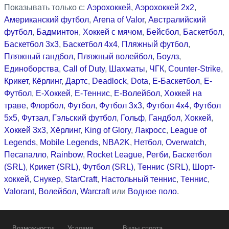
Показывать только с:
Аэрохоккей
,
Аэрохоккей 2x2
,
Американский футбол
,
Arena of Valor
,
Австралийский
футбол
,
Бадминтон
,
Хоккей с мячом
,
Бейсбол
,
Баскетбол
,
Баскетбол 3x3
,
Баскетбол 4x4
,
Пляжный футбол
,
Пляжный гандбол
,
Пляжный волейбол
,
Боулз
,
Единоборства
,
Call of Duty
,
Шахматы
,
ЧГК
,
Counter-Strike
,
Крикет
,
Кёрлинг
,
Дартс
,
Deadlock
,
Dota
,
Е-Баскетбол
,
Е-
Футбол
,
Е-Хоккей
,
Е-Теннис
,
Е-Волейбол
,
Хоккей на
траве
,
Флорбол
,
Футбол
,
Футбол 3x3
,
Футбол 4x4
,
Футбол
5x5
,
Футзал
,
Гэльский футбол
,
Гольф
,
Гандбол
,
Хоккей
,
Хоккей 3x3
,
Хёрлинг
,
King of Glory
,
Лакросс
,
League of
Legends
,
Mobile Legends
,
NBA2K
,
Нетбол
,
Overwatch
,
Песапалло
,
Rainbow
,
Rocket League
,
Регби
,
Баскетбол
(SRL)
,
Крикет (SRL)
,
Футбол (SRL)
,
Теннис (SRL)
,
Шорт-
хоккей
,
Снукер
,
StarCraft
,
Настольный теннис
,
Теннис
,
Valorant
,
Волейбол
,
Warcraft
или
Водное поло
.
Возможности
Условия
Виды спорта