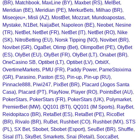
(BR)
,
Matchbook
,
MaxLine (BY)
,
Maxbet (RS)
,
MelBet
,
Meridian (BE)
,
Meridian (PE)
,
MerkurBets
,
Milhao (BR)
,
Miseojeu+
,
Misli (AZ)
,
MostBet
,
Mozzart
,
Mundoapostas
,
Mystake
,
N1Bet
,
NaijaBet
,
Napoleon (BE)
,
Neobet
,
Nesine
(TR)
,
NetBet
,
NetBet (FR)
,
NetBet (IT)
,
NetBet (RO)
,
Nike
(SK)
,
NitroBetting (EU)
,
Norsk Tipping (NO)
,
Novibet (BR)
,
Novibet (GR)
,
OgaBet
,
Olimp (Bet)
,
OlimpoBet (PE)
,
OlyBet
(ES)
,
OlyBet (EU)
,
OlyBet (FR)
,
OlyBet (LT)
,
Onabet (BR)
,
OneCasino SB
,
Optibet (LT)
,
Optibet (LV)
,
OrbitX
,
OvertimeMarkets
,
PMU (FR)
,
Paddy Power
,
PameStoixima
(GR)
,
Parasino
,
Paston (ES)
,
Pin-up
,
Pin-up (RU)
,
Pinnacle888
,
Piwi247
,
PixBet (BR)
,
Placard (Jogos Santa
Casa)
,
Placard (PT)
,
PlayNow
,
Player (RO)
,
PointsBet (AU)
,
PokerStars
,
PokerStars (FR)
,
PokerStars (UK)
,
Polymarket
,
PremierBet (MW)
,
QQ101 (BTI)
,
QQ101 (IM Sports)
,
RayBet
,
Reidopitaco (BR)
,
RetaBet (ES)
,
RetaBet (PE)
,
RicoBet
(BR)
,
Rivalo (BR)
,
RuBet
,
Rushbet (CO)
,
Rushbet (MX)
,
STS
(PL)
,
SX Bet
,
Sbobet
,
Sbobet (Esport)
,
SeuBet (BR)
,
Shuffle
,
Sisal (IT)
,
SkyBet
,
Smarkets
,
Snai (Retail)
,
SoccaBet
,