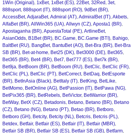
1Win (Original)
,
1xBet
,
1xBet (ES)
,
22Bet
,
32Red
,
3et
,
888sport
,
888sport (IT)
,
888sport (RO)
,
9dBet (BR)
,
AccessBet
,
AdjaraBet
,
Admiral (AT)
,
AdmiralBet (IT)
,
Akbets
,
AlfaBet (BR)
,
AllWin365 (UA)
,
Allwyn (CZ)
,
Aposta1 (BR)
,
Apostaganha (BR)
,
ApuestaTotal (PE)
,
ArtlineBet
,
AsianOdds
,
B1Bet (BR)
,
BC.Game
,
BC.Game (BTI)
,
Bahigo
,
BaltBet (RU)
,
BangBet
,
BantuBet (AO)
,
Bet-Bra (BR)
,
Bet-Bra
SB (BR)
,
Bet-at-home
,
Bet25 (DK)
,
Bet3000 (DE)
,
Bet365
,
Bet365 (BR)
,
Bet4 (BR)
,
Bet7
,
Bet777 (ES)
,
Bet7k (BR)
,
Bet9ja
,
BetBoom (BR)
,
BetBoom (RU)
,
BetClic
,
BetClic (FR)
,
BetClic (PL)
,
BetClic (PT)
,
BetCorrect
,
BetDaq
,
BetEsporte
(BR)
,
BetInAsia (Black)
,
BetItaly (IT)
,
BetKing
,
BetLike
,
BetMomo
,
BetOnline (AG)
,
BetPassion (IT)
,
BetPawa (NG)
,
BetPix365 (BR)
,
BetRebels
,
BetVictor
,
BetWarrior (BR)
,
BetWay
,
BetX (CZ)
,
Betadonis
,
Betano
,
Betano (BR)
,
Betano
(CZ)
,
Betano (NG)
,
Betano (PT)
,
Betao (BR)
,
Betboro
,
Betboro (GH)
,
Betcity
,
Betcity (NL)
,
Betcris
,
Betcris (PL)
,
Betdex
,
Betfair
,
Betfair (ES)
,
Betfair (IT)
,
Betfair (MBR)
,
Betfair SB (BR)
,
Betfair SB (ES)
,
Betfair SB (GB)
,
Betfarm
,