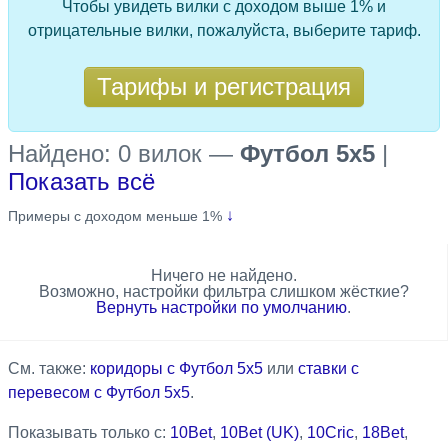
Чтобы увидеть вилки с доходом выше 1% и
отрицательные вилки, пожалуйста, выберите тариф.
Тарифы и регистрация
Найдено: 0 вилок
—
Футбол 5x5
|
Показать всё
↓
Примеры с доходом меньше 1%
Ничего не найдено.
Возможно, настройки фильтра слишком жёсткие?
Вернуть настройки по умолчанию
.
См. также:
коридоры с Футбол 5x5
или
ставки с
перевесом с Футбол 5x5
.
Показывать только с:
10Bet
,
10Bet (UK)
,
10Cric
,
18Bet
,