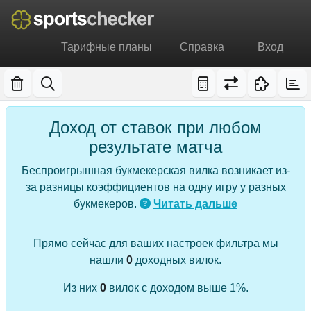
Тарифные планы
Справка
Вход
Доход от ставок при любом
результате матча
Беспроигрышная букмекерская вилка возникает из-
за разницы коэффициентов на одну игру у разных
букмекеров.
Читать дальше
Прямо сейчас для ваших настроек фильтра мы
нашли
0
доходных вилок.
Из них
0
вилок с доходом выше 1%.