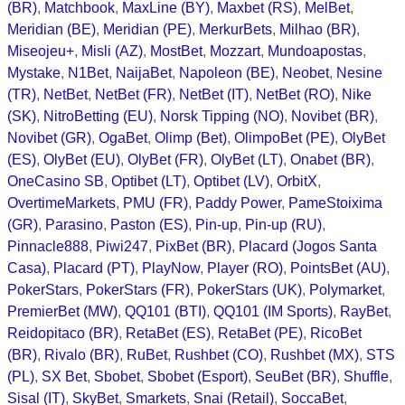
(BR)
,
Matchbook
,
MaxLine (BY)
,
Maxbet (RS)
,
MelBet
,
Meridian (BE)
,
Meridian (PE)
,
MerkurBets
,
Milhao (BR)
,
Miseojeu+
,
Misli (AZ)
,
MostBet
,
Mozzart
,
Mundoapostas
,
Mystake
,
N1Bet
,
NaijaBet
,
Napoleon (BE)
,
Neobet
,
Nesine
(TR)
,
NetBet
,
NetBet (FR)
,
NetBet (IT)
,
NetBet (RO)
,
Nike
(SK)
,
NitroBetting (EU)
,
Norsk Tipping (NO)
,
Novibet (BR)
,
Novibet (GR)
,
OgaBet
,
Olimp (Bet)
,
OlimpoBet (PE)
,
OlyBet
(ES)
,
OlyBet (EU)
,
OlyBet (FR)
,
OlyBet (LT)
,
Onabet (BR)
,
OneCasino SB
,
Optibet (LT)
,
Optibet (LV)
,
OrbitX
,
OvertimeMarkets
,
PMU (FR)
,
Paddy Power
,
PameStoixima
(GR)
,
Parasino
,
Paston (ES)
,
Pin-up
,
Pin-up (RU)
,
Pinnacle888
,
Piwi247
,
PixBet (BR)
,
Placard (Jogos Santa
Casa)
,
Placard (PT)
,
PlayNow
,
Player (RO)
,
PointsBet (AU)
,
PokerStars
,
PokerStars (FR)
,
PokerStars (UK)
,
Polymarket
,
PremierBet (MW)
,
QQ101 (BTI)
,
QQ101 (IM Sports)
,
RayBet
,
Reidopitaco (BR)
,
RetaBet (ES)
,
RetaBet (PE)
,
RicoBet
(BR)
,
Rivalo (BR)
,
RuBet
,
Rushbet (CO)
,
Rushbet (MX)
,
STS
(PL)
,
SX Bet
,
Sbobet
,
Sbobet (Esport)
,
SeuBet (BR)
,
Shuffle
,
Sisal (IT)
,
SkyBet
,
Smarkets
,
Snai (Retail)
,
SoccaBet
,