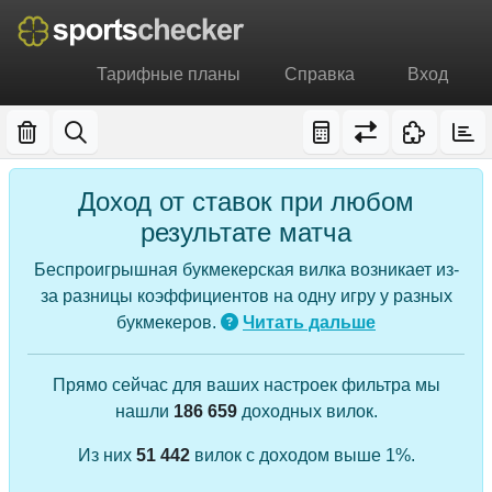
Тарифные планы
Справка
Вход
Доход от ставок при любом
результате матча
Беспроигрышная букмекерская вилка возникает из-
за разницы коэффициентов на одну игру у разных
букмекеров.
Читать дальше
Прямо сейчас для ваших настроек фильтра мы
нашли
186 659
доходных вилок.
Из них
51 442
вилок с доходом выше 1%.