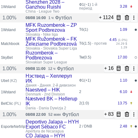
Shenzhen 2028 –
Ф1(−1)
1-й
Ganzhou Ruishi
3.28
1Wstand
период
China - League Two
+ 1124
Футбол
1.00%
08/08 16:00
1 ч
MFK Ruzomberok – ZP
●
Sport Podbrezova
Тб(1)
1.09
1Wstand
Slovakia - Nike liga
MFK Ružomberok – FK
4.45
(1.0%)
Železiarne Podbrezová
Тб(1.5)
- против
Matchbook
24.29 $
1.29
Slovakia - Slovakia Super Liga
Ruzomberok –
○
Podbrezova
Тм(0.5)
17.00
SkyBet
Slovakian Super League
+ 16
Футбол
1.00%
09/08 11:00
12 ч
Нэствед – Хеллеруп
●
ИК
Ф1(+1)
1.10
Ubet
(KZ)
Дания - Дания. 2-й дивизион
Naestved – HIK
2
6.10
1Wstand
Denmark - 2nd Division
Næstved BK – Hellerup
IK
2(1:0)
13.75
BetClic
(PL)
Dania - Dania Dywizja 2
+ 83
Футбол
1.00%
08/08 22:00
52 мин
Deportivo Jalapa – HYH
●
Export Sébaco FC
2 / DNB
2.48
EsporteNetVip
Apertura de Nicaragua
CD Jalapa – HYH