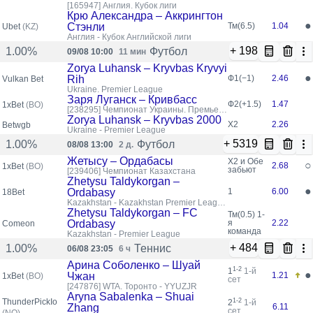
[165947]
Англия. Кубок лиги
Крю Александра – Аккрингтон
●
Стэнли
Тм(6.5)
1.04
Ubet
(KZ)
Англия - Кубок Английской лиги
+ 198
Футбол
1.00%
09/08 10:00
11 мин
Zorya Luhansk – Kryvbas Kryvyi
●
Rih
Ф1(−1)
2.46
Vulkan Bet
Ukraine. Premier League
Заря Луганск – Кривбасс
Ф2(+1.5)
1.47
1xBet
(BO)
[238295]
Чемпионат Украины. Премьер-
лига
Zorya Luhansk – Kryvbas 2000
X2
2.26
Betwgb
Ukraine - Premier League
+ 5319
Футбол
1.00%
08/08 13:00
2 д.
Жетысу – Ордабасы
X2 и Обе
○
2.68
1xBet
(BO)
забьют
[239406]
Чемпионат Казахстана
Zhetysu Taldykorgan –
●
Ordabasy
1
6.00
18Bet
Kazakhstan - Kazakhstan Premier League
A9ZJ2X7R
Zhetysu Taldykorgan – FC
Тм(0.5)
1-
Ordabasy
я
2.22
Comeon
команда
Kazakhstan - Premier League
+ 484
Теннис
1.00%
06/08 23:05
6 ч
Арина Соболенко – Шуай
1-2
1
1-й
●
Чжан
1.21
1xBet
(BO)
сет
[247876]
WTA. Торонто - YYUZJR
Aryna Sabalenka – Shuai
1-2
ThunderPickIo
2
1-й
Zhang
6.11
сет