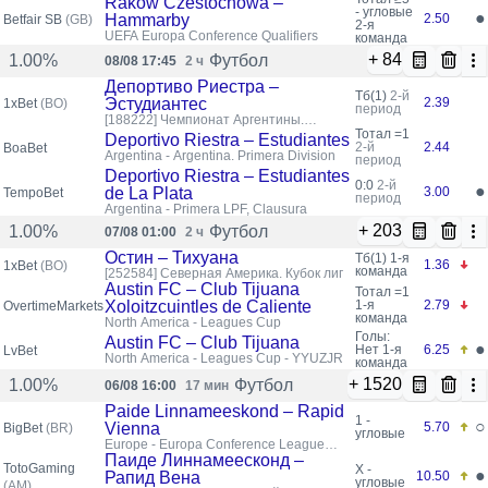
Rakow Czestochowa –
- угловые
●
Hammarby
2.50
Betfair SB
(GB)
2-я
UEFA Europa Conference Qualifiers
команда
+ 84
Футбол
1.00%
08/08 17:45
2 ч
Депортиво Риестра –
Тб(1)
2-й
Эстудиантес
2.39
1xBet
(BO)
период
[188222]
Чемпионат Аргентины.
Примера дивизион
Тотал =1
Deportivo Riestra – Estudiantes
2-й
2.44
BoaBet
Argentina - Argentina. Primera Division
период
Deportivo Riestra – Estudiantes
0:0
2-й
●
de La Plata
3.00
TempoBet
период
Argentina - Primera LPF, Clausura
+ 203
Футбол
1.00%
07/08 01:00
2 ч
Остин – Тихуана
Тб(1)
1-я
1.36
1xBet
(BO)
команда
[252584]
Северная Америка. Кубок лиг
Austin FC – Club Tijuana
Тотал =1
Xoloitzcuintles de Caliente
1-я
2.79
OvertimeMarkets
команда
North America - Leagues Cup
Голы:
Austin FC – Club Tijuana
●
Нет
1-я
6.25
LvBet
North America - Leagues Cup - YYUZJR
команда
+ 1520
Футбол
1.00%
06/08 16:00
17 мин
Paide Linnameeskond – Rapid
1 -
○
Vienna
5.70
BigBet
(BR)
угловые
Europe - Europa Conference League
Qualifying
Паиде Линнамеесконд –
TotoGaming
X -
●
Рапид Вена
10.50
угловые
(AM)