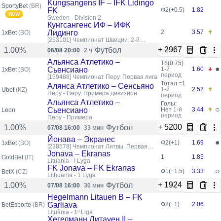
Kungsangens IF – IFK Lidingo
SportyBet
(BR)
FK
Ф2(+0.5)
1.82
new
Sweden - Division 2
Кунгсангенс ИФ – ИФК
Лидинго
2
3.57
1xBet
(BO)
[253101]
Чемпионат Швеции. 2-й
дивизион. Северный Свеаланд
+ 2967
Футбол
1.00%
06/08 20:00
2 ч
Альянса Атлетико –
Тб(0.75)
●
Сьенсиано
1-й
1.60
1xBet
(BO)
период
[159488]
Чемпионат Перу. Первая лига
Тотал =1
Алянса Атлетико – Сенсьяно
1-й
2.52
Ubet
(KZ)
Перу - Перу. Примера дивизион
период
Альянса Атлетико –
Голы:
○
Сьенсиано
Нет
1-й
3.44
Leon
период
Перу - Примера
+ 5200
Футбол
1.00%
07/08 16:00
33 мин
Йонава – Экранес
●
Ф2(+1)
1.69
1xBet
(BO)
[238578]
Чемпионат Литвы. Первая
лига
Jonava – Ekranas
1
1.85
GoldBet
(IT)
Lituania - I Lyga
FK Jonava – FK Ekranas
○
Ф1(−1.5)
3.33
BetX
(CZ)
Lithuania - 1 Lyga
+ 1924
Футбол
1.00%
07/08 16:00
30 мин
Hegelmann Litauen B – FK
Garliava
Ф2(−1)
2.06
BetEsporte
(BR)
Lituânia - 1ª Liga
Хегелманн Литауен II –