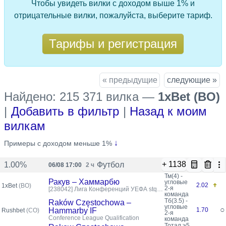
Чтобы увидеть вилки с доходом выше 1% и
отрицательные вилки, пожалуйста, выберите тариф.
Тарифы и регистрация
« предыдущие
следующие »
Найдено: 215 371 вилка
—
1xBet (BO)
|
Добавить в фильтр
|
Назад к моим
вилкам
только что
↓
Примеры с доходом меньше 1%
+ 1138
Футбол
1.00%
06/08 17:00
2 ч
Тм(4) -
Ракув – Хаммарбю
угловые
2.02
1xBet
(BO)
2-я
[238042]
Лига Конференций УЕФА stq pr
команда
cu
Тб(3.5) -
Raków Częstochowa –
угловые
○
Hammarby IF
1.70
Rushbet
(CO)
2-я
Conference League Qualification
команда
Тотал ≥5