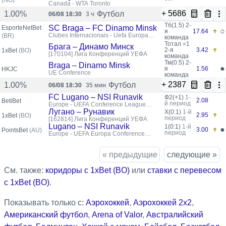
(NO)
Canada - WTA Toronto
+ 5686
Футбол
1.00%
06/08 18:30
3 ч
Тб(1.5)
2-
SC Braga – FC Dinamo Minsk
EsporteNetBet
○
я
17.64
Clubes Internacionais - Uefa Europa
(BR)
команда
Conference League
Тотал =1
Брага – Динамо Минск
2-я
3.42
1xBet
(BO)
[170104]
Лига Конференций УЕФА
команда
Тм(0.5)
2-
Braga – Dinamo Minsk
●
я
1.56
HKJC
UE Conference
команда
+ 2387
Футбол
1.00%
06/08 18:30
35 мин
FC Lugano – NSI Runavik
Ф2(+1)
1-
2.08
BetiBet
й период
Europe - UEFA Conference League
Qualification
Лугано – Рунавик
X(0:1)
1-й
2.95
1xBet
(BO)
период
[162814]
Лига Конференций УЕФА
Lugano – NSI Runavik
1(0:1)
1-й
●
3.00
PointsBet
(AU)
период
Europe - UEFA Europa Conference
League - Qualification
« предыдущие
следующие »
См. также:
коридоры с 1xBet (BO)
или
ставки с перевесом
с 1xBet (BO)
.
Показывать только с:
Аэрохоккей
,
Аэрохоккей 2x2
,
Американский футбол
,
Arena of Valor
,
Австралийский