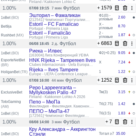
Finland / Kakkonen Lohko C
+ 1579
Футбол
1.00%
07/08 19:15
7 мин
Эшторил – Фамаликан
Ф1(0) -
●
2.60
1xBet
(BO)
угловые
[212541]
Чемпионат Португалии.
Примейра-лига
Estoril – FC Famalicao
X -
8.70
Bet9ja
угловые
Portugal - Primeira Liga
Estoril – Famalicão
2 -
○
1.87
Rushbet
(MX)
угловые
Portugal / Primeira Liga
+ 6863
Футбол
1.00%
06/08 18:45
2 д.
Риека – Илвес
●
Ф2(+0.25)
9.05
1xBet
(BO)
[163004]
Лига Конференций УЕФА
HNK Rijeka – Tampereen Ilves
EsporteNetBet
X
7.24
Clubes Internacionais - Uefa Europa
(BR)
Conference League
Rijeka – Ilves Tampere
○
1
1.22
HoliganBet
(TR)
Europe - UEFA Conference League
Qualification 2026
+ 1252
Футбол
1.00%
07/08 16:00
44 мин
Pepo Lappeenranta –
○
Myllykosken Pallo -47
Тм(3)
3.15
ExclusiveBet
Finland - Kakkonen Lohko A 2026
Пепо – МюПа
TotoGaming
●
Тб(2.75)
1.42
Финляндия - Финляндия. Какконен.
(AM)
Группа A
ПЕПО – МюПа-47
○
Тб(3.5)
1.83
1xBet
(BO)
[172561]
Чемпионат Финляндии.
Какконен. 2-й дивизион
+ 7
Футбол
1.00%
08/08 14:00
3 мин
Кру Александра – Аккрингтон
Стэнли
Тотал ≥7
35.00
1xBet
(BO)