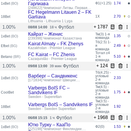
●
Гарлиава
Ф1(+1.25)
1.74
1xBet
(BO)
[248622]
Чемпионат Литвы. Первая
лига
FC Hegelmann Litauen 2 – FK
○
Garliava
1X
2.70
18Bet
Lithuania - Lithuania 1 Lyga
+ 1787
Футбол
1.00%
08/08 14:00
18 ч
Кайрат – Женис
Тм(3)
1-я
○
1.35
1xBet
(BO)
команда
[239398]
Чемпионат Казахстана
Тб(2.5)
1-
Kairat Almaty – FK Zhenys
○
я
2.49
Efbet
(BG)
Kazakhstan - Premier League
команда
Тотал ≥4
FC Kairat – FC Zhenis
●
1-я
5.10
Betano
(BR)
Cazaquistão - Premier League
команда
+ 124
Футбол
1.00%
09/08 13:00
39 мин
Тб(4.25) -
Варберг – Сандвикенс
угловые
2.33
1xBet
(BO)
2-я
[171834]
Чемпионат Швеции.
команда
Суперэттан
Тм(4.5) -
Varbergs BoIS FC –
угловые
●
Sandvikens IF
1.75
CoolBet
2-я
Sweden - Superettan
команда
Тм(3.5) -
Varbergs BoIS – Sandvikens IF
угловые
1.92
18Bet
2-я
Sweden - Sweden Superettan
команда
+ 1968
Футбол
1.00%
06/08 15:15
1 ч
Ютю Турку – КааПо
●
Ф2(0)
1.53
1xBet
(BO)
[225198]
Чемпионат Финляндии.