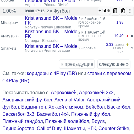
Estudiantes de La Plata
12
2-й период
1.88
CoolBet
Argentina - Primera División
+ 506
Футбол
1.00%
09/08 17:15
2 ч
Kristiansund BK – Molde
2 и 2 забьет 1-й
FK
гол
основное
1.98
Miseojeu+
время
Norway - Norway Eliteserien
Kristiansund BK – Molde
2 и 1 забьет 1-й
●
FK
гол
основное
19.40
4Play
(BR)
время
Noruega - Eliteserien
2.33
(2.0%)
Kristiansund BK – Molde
○
2
- против
Smarkets
29.00 £
Norwegian Premier League
1.75
« предыдущие
следующие »
См. также:
коридоры с 4Play (BR)
или
ставки с перевесом
с 4Play (BR)
.
Показывать только с:
Аэрохоккей
,
Аэрохоккей 2x2
,
Американский футбол
,
Arena of Valor
,
Австралийский
футбол
,
Бадминтон
,
Хоккей с мячом
,
Бейсбол
,
Баскетбол
,
Баскетбол 3x3
,
Баскетбол 4x4
,
Пляжный футбол
,
Пляжный гандбол
,
Пляжный волейбол
,
Боулз
,
Единоборства
,
Call of Duty
,
Шахматы
,
ЧГК
,
Counter-Strike
,