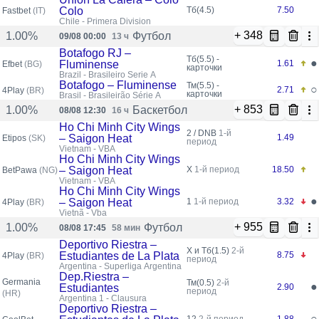
Colo
Тб(4.5)
7.50
Fastbet
(IT)
Chile - Primera Division
+ 348
Футбол
1.00%
09/08 00:00
13 ч
Botafogo RJ –
Тб(5.5) -
●
Fluminense
1.61
Efbet
(BG)
карточки
Brazil - Brasileiro Serie A
Botafogo – Fluminense
Тм(5.5) -
○
2.71
4Play
(BR)
карточки
Brasil - Brasileirão Série A
+ 853
Баскетбол
1.00%
08/08 12:30
16 ч
Ho Chi Minh City Wings
2 / DNB
1-й
– Saigon Heat
1.49
Etipos
(SK)
период
Vietnam - VBA
Ho Chi Minh City Wings
– Saigon Heat
X
1-й период
18.50
BetPawa
(NG)
Vietnam - VBA
Ho Chi Minh City Wings
●
– Saigon Heat
1
1-й период
3.32
4Play
(BR)
Vietnã - Vba
+ 955
Футбол
1.00%
08/08 17:45
58 мин
Deportivo Riestra –
X и Тб(1.5)
2-й
Estudiantes de La Plata
8.75
4Play
(BR)
период
Argentina - Superliga Argentina
Dep.Riestra –
Germania
Тм(0.5)
2-й
●
Estudiantes
2.90
период
(HR)
Argentina 1 - Clausura
Deportivo Riestra –
○