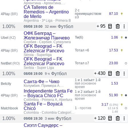
Аргентина - Аргентина.
Метрополитана B
CA Talleres de
2 с
Remedios – Argentino
преимуществом
87.10
4Play
(BR)
de Merlo
≥3
Argentina - 3ª Liga - Primera B
+ 95
Футбол
1.00%
09/08 19:00
32 мин
ОФК Белград –
●
Железничар Панчево
Тм(6)
1.06
Ubet
(KZ)
Сербия - Сербия. Суперлига
OFK Beograd – FK
Zeleznicar Pancevo
Тотал =6
17.53
4Play
(BR)
Sérvia - Superliga
OFK Beograd – FK
○
Zeleznicar Pancevo
Тотал ≥7
23.00
NetBet
(RO)
Serbia - Super Liga
+ 430
Футбол
1.00%
08/08 19:00
9 ч
1 и 1 забьет 1-й
Санта-Фе – Чико
гол
основное
1.53
Betcity
Колумбия. Примера A.
время
Клаусура
Independiente Santa Fe
1 и 2 забьет 1-й
●
– Boyaca Chico FC
гол
основное
51.90
4Play
(BR)
время
Colômbia - Primera A, Abertura
Santa Fe – Boyacá
3.17
(1.0%)
○
Chicó
1
- против
Matchbook
12.14 $
1.46
Colombia - Colombia Categoría
Primera A
+ 120
Футбол
1.00%
09/08 19:30
3 мин
Сиэтл Саундерс –