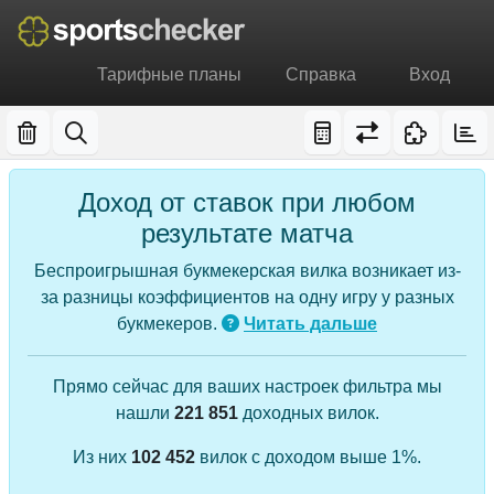
Тарифные планы
Справка
Вход
Доход от ставок при любом
результате матча
Беспроигрышная букмекерская вилка возникает из-
за разницы коэффициентов на одну игру у разных
букмекеров.
Читать дальше
Прямо сейчас для ваших настроек фильтра мы
нашли
221 851
доходных вилок.
Из них
102 452
вилок с доходом выше 1%.