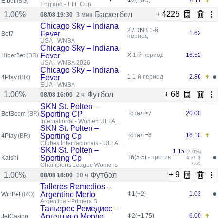
Ф2(+0.5)
4.11
Efbet
(BG)
England - EFL Cup
+ 4225
Баскетбол
1.00%
08/08 19:30
3 мин
Chicago Sky – Indiana
2 / DNB
1-й
Fever
1.62
Bet7
период
USA - WNBA
Chicago Sky – Indiana
Fever
X
1-й период
16.52
HiperBet
(BR)
USA - WNBA 2026
Chicago Sky – Indiana
●
Fever
1
1-й период
2.86
4Play
(BR)
EUA - WNBA
+ 68
Футбол
1.00%
08/08 16:00
2 ч
SKN St. Polten –
Sporting CP
Тотал ≥7
20.00
BetBoom
(BR)
International - Women UEFA
Champions League
SKN St. Polten –
Sporting Cp
Тотал =6
16.10
4Play
(BR)
Clubes Internacionais - UEFA
Liga dos Campeões, Feminino
SKN St. Polten –
1.15
(7.0%)
●
Sporting Cp
Тб(5.5)
- против
Kalshi
4.35 $
7.69
Champions League Womens
+ 9
Футбол
1.00%
08/08 18:00
10 ч
Talleres Remedios –
●
Argentino Merlo
Ф1(+2)
1.03
WinBet
(RO)
Argentina - Primera B
Тальерес Ремедиос –
Аргентино Мерло
Ф2(−1.75)
6.00
JetCasino