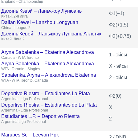
England - Championship
Далянь Кэвэй – Ланьчжоу Лунюань
Ф1(−1)
Китай. 2-я лига
Dalian Kewei – Lanzhou Longyuan
Ф2(+1.5)
China - League 2
Далянь Кевей – Ланьчжоу Лунюань Атлетик
Ф2(+0.75)
Китай. Лига 2
Aryna Sabalenka – Ekaterina Alexandrova
1 - эйсы
Canada - WTA Toronto
Aryna Sabalenka – Ekaterina Alexandrova
X - эйсы
WTA - Toronto - Singles
Sabalenka, Aryna – Alexandrova, Ekaterina
2 - эйсы
WTA - WTA Toronto, Canada
Deportivo Riestra – Estudiantes La Plata
Ф2(0)
Argentina - Liga Profesional
Deportivo Riestra – Estudiantes de La Plata
X
Argentina - Liga Profesional
Estudiantes L.P. – Deportivo Riestra
2
Argentina Liga Profesional
Marupes Sc – Leevon Ppk
2 / DNB