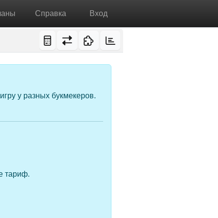
ланы
Справка
Вход
игру у разных букмекеров.
е тариф.