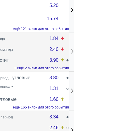
5.20
15.74
+ ещё 121 вилка для этого события
1.84
нда
2.40
 команда
стит
3.90
●
+ ещё 2 вилки для этого события
- угловые
3.80
●
ериод
-
период
1.31
○
угловые
1.60
+ ещё 165 вилок для этого события
3.34
●
 период
2.46
○