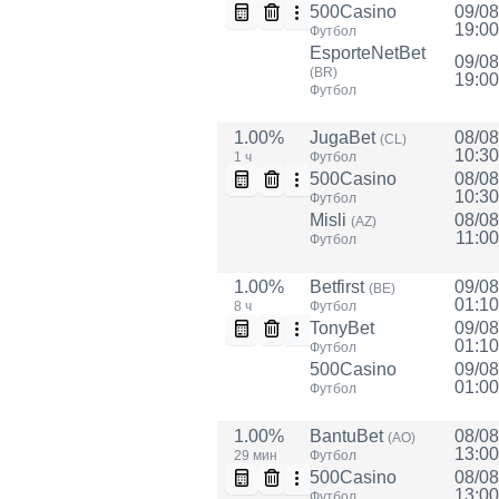
500Casino
09/08
19:00
Футбол
EsporteNetBet
09/08
(BR)
19:00
Футбол
1.00%
JugaBet
08/08
(CL)
10:30
1 ч
Футбол
500Casino
08/08
10:30
Футбол
Misli
08/08
(AZ)
11:00
Футбол
1.00%
Betfirst
09/08
(BE)
01:10
8 ч
Футбол
TonyBet
09/08
01:10
Футбол
500Casino
09/08
01:00
Футбол
1.00%
BantuBet
08/08
(AO)
13:00
29 мин
Футбол
500Casino
08/08
13:00
Футбол