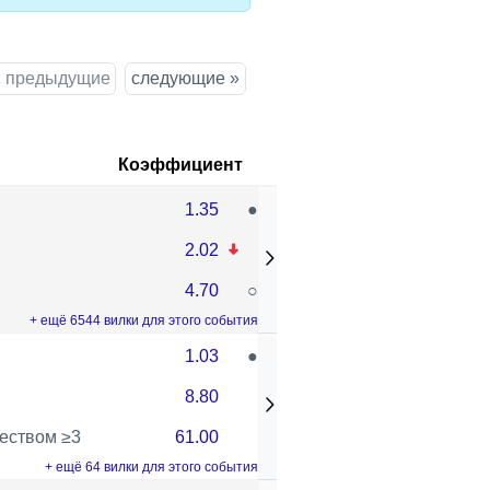
« предыдущие
следующие »
Коэффициент
1.35
●
2.02
4.70
○
+ ещё 6544 вилки для этого события
1.03
●
8.80
еством ≥3
61.00
+ ещё 64 вилки для этого события