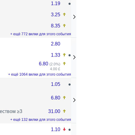
1.19
●
3.25
8.35
+ ещё 772 вилки для этого события
2.80
1.33
●
6.80
(2.0%)
4.00 £
+ ещё 1064 вилки для этого события
1.05
●
6.80
еством ≥3
31.00
+ ещё 132 вилки для этого события
1.10
●