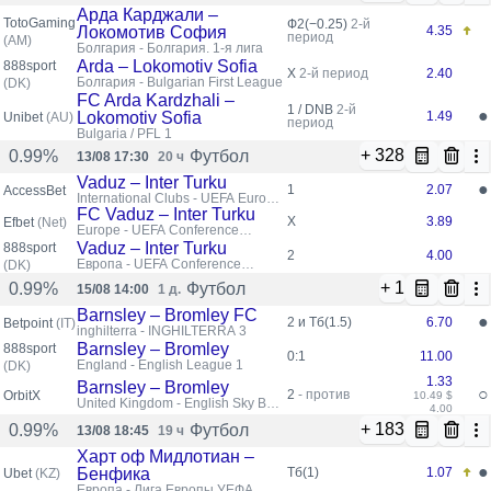
Арда Карджали –
TotoGaming
Ф2(−0.25)
2-й
Локомотив София
4.35
период
(AM)
Болгария - Болгария. 1-я лига
Arda – Lokomotiv Sofia
888sport
X
2-й период
2.40
Болгария - Bulgarian First League
(DK)
FC Arda Kardzhali –
1 / DNB
2-й
●
Lokomotiv Sofia
1.49
Unibet
(AU)
период
Bulgaria / PFL 1
+ 328
Футбол
0.99%
13/08 17:30
20 ч
Vaduz – Inter Turku
●
1
2.07
AccessBet
International Clubs - UEFA Europa
Conference League, Qualification
FC Vaduz – Inter Turku
X
3.89
Efbet
(Net)
Europe - UEFA Conference
League Qualification
Vaduz – Inter Turku
888sport
2
4.00
Европа - UEFA Conference
(DK)
League Qualification
+ 1
Футбол
0.99%
15/08 14:00
1 д.
Barnsley – Bromley FC
●
2 и Тб(1.5)
6.70
Betpoint
(IT)
inghilterra - INGHILTERRA 3
Barnsley – Bromley
888sport
0:1
11.00
England - English League 1
(DK)
1.33
Barnsley – Bromley
○
2
- против
OrbitX
10.49 $
United Kingdom - English Sky Bet
4.00
League 1
+ 183
Футбол
0.99%
13/08 18:45
19 ч
Харт оф Мидлотиан –
●
Бенфика
Тб(1)
1.07
Ubet
(KZ)
Европа - Лига Европы УЕФА.