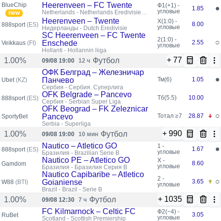
Heerenveen – FC Twente
BlueChip
Ф1(+1) -
●
1.85
угловые
Netherlands - Netherlands Eredivisie
new
A9ZJ2X7R
Heerenveen – Twente
X(1:0) -
8.00
888sport
(ES)
угловые
Нидерланды - Dutch Eredivisie
SC Heerenveen – FC Twente
2(1:0) -
○
Enschede
2.55
Veikkaus
(FI)
угловые
Hollanti - Hollannin liiga
+ 77
Футбол
1.00%
09/08 19:00
12 ч
ОФК Белград – Железничар
●
Панчево
Тм(6)
1.05
Ubet
(KZ)
Сербия - Сербия. Суперлига
OFK Belgrade – Pancevo
Тб(5.5)
10.00
888sport
(ES)
Сербия - Serbian Super Liga
OFK Beograd – FK Zeleznicar
○
Pancevo
Тотал ≥7
28.87
SportyBet
Serbia - Superliga
+ 990
Футбол
1.00%
09/08 19:00
10 мин
Nautico – Atletico GO
1 -
●
1.67
888sport
(ES)
угловые
Бразилия - Brazilian Serie B
Nautico PE – Atletico GO
X -
8.60
Gamdom
угловые
Бразилия - Бразилия Серия В
Nautico Capibaribe – Atletico
2 -
○
Goianiense
3.65
W88
(BTI)
угловые
Brazil - Brazil - Serie B
+ 1035
Футбол
1.00%
09/08 12:30
7 ч
FC Kilmarnock – Celtic FC
Ф2(−4) -
3.05
RuBet
угловые
Scotland - Scottish Premiership