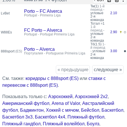
09/08 17:00
1 ч
Тм(1)
1-й
период
-
Porto – FC Alverca
угловые
2.10
LvBet
Portugal - Primeira Liga
2-я
команда
Тотал =1
1-й
FC Porto – Alverca
период
-
○
2.90
W88Es
угловые
Portugal - Portugal Primeira Liga
2-я
команда
Тб(1.5)
1-
й период
Porto – Alverca
●
- угловые
3.00
888sport
(ES)
Португалия - Portuguese Primeira Liga
2-я
команда
« предыдущие
следующие »
См. также:
коридоры с 888sport (ES)
или
ставки с
перевесом с 888sport (ES)
.
Показывать только с:
Аэрохоккей
,
Аэрохоккей 2x2
,
Американский футбол
,
Arena of Valor
,
Австралийский
футбол
,
Бадминтон
,
Хоккей с мячом
,
Бейсбол
,
Баскетбол
,
Баскетбол 3x3
,
Баскетбол 4x4
,
Пляжный футбол
,
Пляжный гандбол
,
Пляжный волейбол
,
Боулз
,