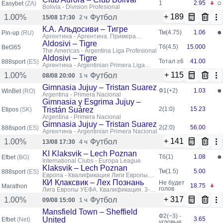
○
1
2.95
Easybet
(ZA)
Bolivia - Division Profesional
+ 189
Футбол
1.00%
15/08 17:30
2 ч
К.А. Альдосиви – Тигре
●
Тм(4.75)
1.06
Pin-up
(RU)
Аргентина - Аргентина. Примера
Дивизион
Aldosivi – Tigre
Тб(4.5)
15.000
Bet365
The Americas - Argentina Liga Profesional
Aldosivi – Tigre
Тотал ≥6
41.00
888sport
(ES)
Аргентина - Argentinian Primera Liga
Profesional
+ 115
Футбол
1.00%
08/08 20:00
1 ч
Gimnasia Jujuy – Tristan Suarez
●
Ф1(+2)
1.03
WinBet
(RO)
Argentina - Primera Nacional
Gimnasia y Esgrima Jujuy –
Tristán Suárez
2(1:0)
15.23
Etipos
(SK)
Argentína - Primera Nacional
Gimnasia Jujuy – Tristan Suarez
2(2:0)
56.00
888sport
(ES)
Аргентина - Argentinian Primera Nacional
+ 141
Футбол
1.00%
13/08 17:30
4 ч
KI Klaksvik – Lech Poznan
●
Тб(1)
1.08
Efbet
(BG)
International Clubs - Europa League
Klaksvik – Lech Poznan
Тм(1.5)
5.00
888sport
(ES)
Европа - Квалификация Лиги Европы
УЕФА
КИ Клаксвик – Лех Познань
Не будет
18.75
Marathon
голов
Лига Европы УЕФА. Квалификация. 3-й
раунд. Ответные матчи
+ 317
Футбол
1.00%
09/08 15:00
1 ч
Mansfield Town – Sheffield
Ф2(−3) -
United
3.65
Efbet
(Net)
угловые