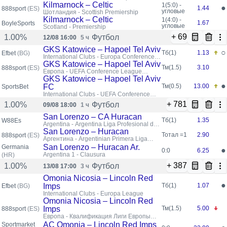
Kilmarnock – Celtic
1(5:0) -
●
1.44
888sport
(ES)
угловые
Шотландия - Scottish Premiership
Kilmarnock – Celtic
1(4:0) -
1.67
BoyleSports
угловые
Scotland - Premiership
+ 69
Футбол
1.00%
12/08 16:00
5 ч
GKS Katowice – Hapoel Tel Aviv
○
Тб(1)
1.13
Efbet
(BG)
International Clubs - Europa Conference
League
GKS Katowice – Hapoel Tel Aviv
Тм(1.5)
3.10
888sport
(ES)
Европа - UEFA Conference League
Qualification
GKS Katowice – Hapoel Tel Aviv
●
FC
Тм(0.5)
13.00
SportsBet
International Clubs - UEFA Conference
League
+ 781
Футбол
1.00%
09/08 18:00
1 ч
San Lorenzo – CA Huracan
Тб(1)
1.35
W88Es
Argentina - Argentina Liga Profesional de
Fútbol
San Lorenzo – Huracan
Тотал =1
2.90
888sport
(ES)
Аргентина - Argentinian Primera Liga
Profesional
San Lorenzo – Huracan Ar.
Germania
●
0:0
6.25
Argentina 1 - Clausura
(HR)
+ 387
Футбол
1.00%
13/08 17:00
3 ч
Omonia Nicosia – Lincoln Red
●
Imps
Тб(1)
1.07
Efbet
(BG)
International Clubs - Europa League
Omonia Nicosia – Lincoln Red
Imps
Тм(1.5)
5.00
888sport
(ES)
Европа - Квалификация Лиги Европы
УЕФА
AC Omonia – Lincoln Red Imps
Sportmarket