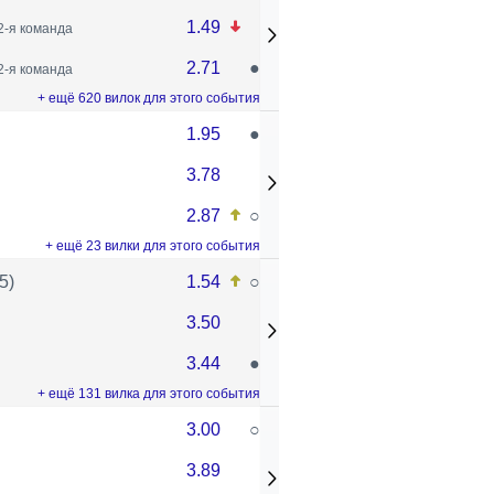
1.49
2-я команда
2.71
●
2-я команда
+ ещё 620 вилок для этого события
1.95
●
3.78
2.87
○
+ ещё 23 вилки для этого события
5)
1.54
○
3.50
3.44
●
+ ещё 131 вилка для этого события
3.00
○
3.89