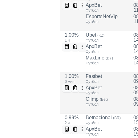
ApxBet
0
1
Футбол
EsporteNetVip
0
1
Футбол
1.00%
Ubet
0
(KZ)
1
1 ч
Футбол
ApxBet
0
1
Футбол
MaxLine
0
(BY)
1
Футбол
1.00%
Fastbet
0
0
6 мин
Футбол
ApxBet
0
0
Футбол
Olimp
0
(Bet)
0
Футбол
0.99%
Betnacional
0
(BR)
1
2 ч
Футбол
ApxBet
0
1
Футбол