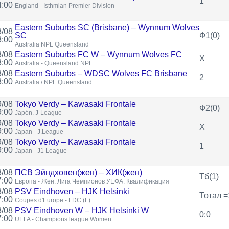
1
4:00
England - Isthmian Premier Division
Eastern Suburbs SC (Brisbane) – Wynnum Wolves
8/08
SC
Ф1(0)
8:00
Australia NPL Queensland
8/08
Eastern Suburbs FC W – Wynnum Wolves FC
X
8:00
Australia - Queensland NPL
8/08
Eastern Suburbs – WDSC Wolves FC Brisbane
2
8:00
Australia / NPL Queensland
9/08
Tokyo Verdy – Kawasaki Frontale
Ф2(0)
9:00
Japón. J-League
9/08
Tokyo Verdy – Kawasaki Frontale
X
9:00
Japan - J.League
9/08
Tokyo Verdy – Kawasaki Frontale
1
9:00
Japan - J1 League
8/08
ПСВ Эйндховен(жен) – ХИК(жен)
Тб(1)
7:00
Европа - Жен. Лига Чемпионов УЕФА. Квалификация
8/08
PSV Eindhoven – HJK Helsinki
Тотал =
7:00
Coupes d'Europe - LDC (F)
8/08
PSV Eindhoven W – HJK Helsinki W
0:0
7:00
UEFA - Champions league Women