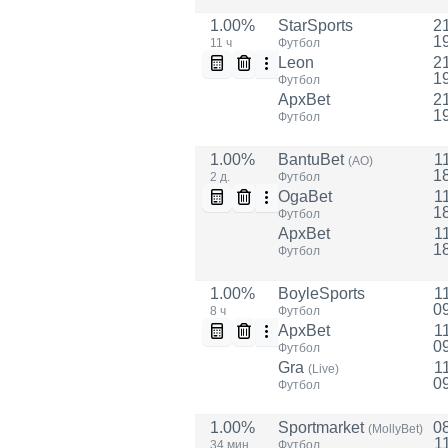
1.00%
StarSports
2
1
11 ч
Футбол
Leon
2
1
Футбол
ApxBet
2
1
Футбол
1.00%
BantuBet
1
(AO)
1
2 д.
Футбол
OgaBet
1
1
Футбол
ApxBet
1
1
Футбол
1.00%
BoyleSports
1
0
8 ч
Футбол
ApxBet
1
0
Футбол
Gra
1
(Live)
0
Футбол
1.00%
Sportmarket
0
(MollyBet)
1
34 мин
Футбол