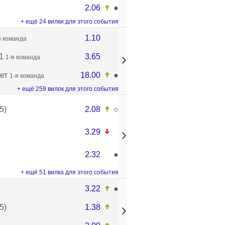
2.06
●
+ ещё 24 вилки для этого события
1.10
я команда
=1
3.65
1-я команда
Нет
18.00
●
1-я команда
+ ещё 259 вилок для этого события
5)
2.08
○
3.29
2.32
●
+ ещё 51 вилка для этого события
3.22
●
5)
1.38