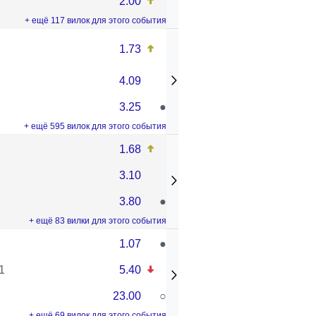
2.00
+ ещё 117 вилок для этого события
1.73
4.09
3.25
●
+ ещё 595 вилок для этого события
1.68
3.10
3.80
●
+ ещё 83 вилки для этого события
1.07
●
1
5.40
23.00
○
+ ещё 69 вилок для этого события