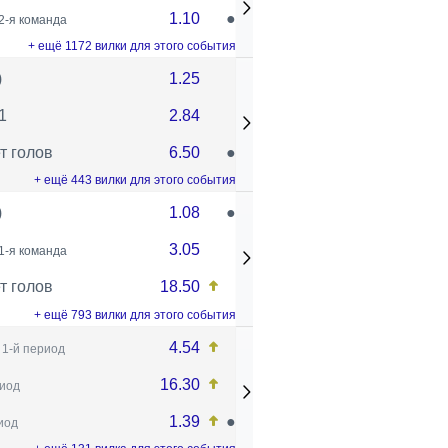
1.10
●
2-я команда
+ ещё 1172 вилки для этого события
)
1.25
1
2.84
т голов
6.50
●
+ ещё 443 вилки для этого события
)
1.08
●
3.05
1-я команда
т голов
18.50
+ ещё 793 вилки для этого события
B
4.54
1-й период
16.30
риод
1.39
●
иод