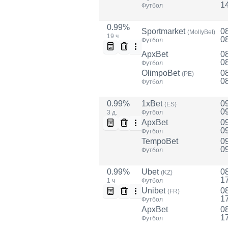
1
Футбол
0.99%
Sportmarket
0
(MollyBet)
19 ч
0
Футбол
ApxBet
0
0
Футбол
OlimpoBet
0
(PE)
0
Футбол
0.99%
1xBet
0
(ES)
0
3 д.
Футбол
ApxBet
0
0
Футбол
TempoBet
0
0
Футбол
0.99%
Ubet
0
(KZ)
1
1 ч
Футбол
Unibet
0
(FR)
1
Футбол
ApxBet
0
1
Футбол