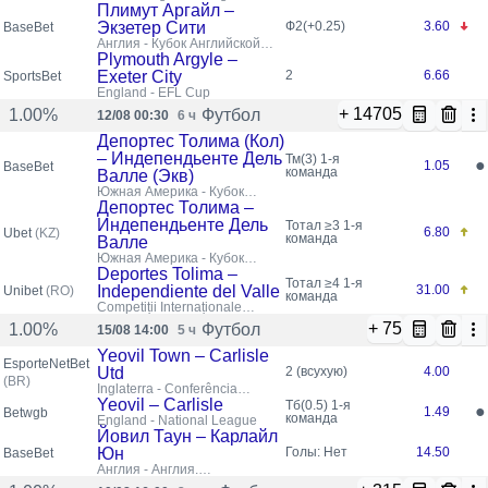
Cup
Плимут Аргайл –
Экзетер Сити
Ф2(+0.25)
3.60
BaseBet
Англия - Кубок Английской
лиги
Plymouth Argyle –
Exeter City
2
6.66
SportsBet
England - EFL Cup
+ 14705
Футбол
1.00%
12/08 00:30
6 ч
Депортес Толима (Кол)
– Индепендьенте Дель
Тм(3)
1-я
●
1.05
BaseBet
команда
Валле (Экв)
Южная Америка - Кубок
Либертадорес stq pr cu
Депортес Толима –
Индепендьенте Дель
Тотал ≥3
1-я
6.80
Ubet
(KZ)
команда
Валле
Южная Америка - Кубок
Либертадорес
Deportes Tolima –
Тотал ≥4
1-я
Independiente del Valle
31.00
Unibet
(RO)
команда
Competiții Internaționale
Cluburi - CONMEBOL
+ 75
Футбол
1.00%
15/08 14:00
5 ч
Libertadores stq pr cu
Yeovil Town – Carlisle
EsporteNetBet
Utd
2 (всухую)
4.00
(BR)
Inglaterra - Conferência
Nacional stq pr cu
Yeovil – Carlisle
Тб(0.5)
1-я
●
1.49
Betwgb
команда
England - National League
Йовил Таун – Карлайл
Юн
Голы: Нет
14.50
BaseBet
Англия - Англия.
Национальная Лига