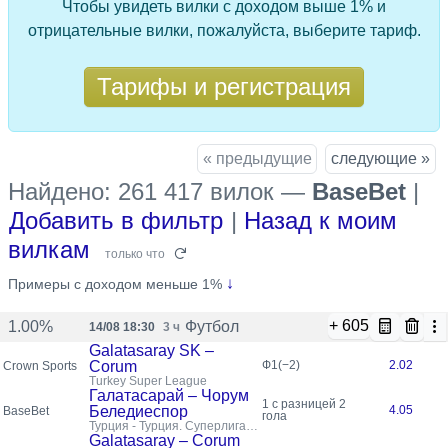
Чтобы увидеть вилки с доходом выше 1% и
отрицательные вилки, пожалуйста, выберите тариф.
Тарифы и регистрация
« предыдущие
следующие »
Найдено: 261 417 вилок
—
BaseBet
|
Добавить в фильтр
|
Назад к моим
вилкам
только что
↓
Примеры с доходом меньше 1%
+ 605
Футбол
1.00%
14/08 18:30
3 ч
Galatasaray SK –
Corum
Ф1(−2)
2.02
Crown Sports
Turkey Super League
Галатасарай – Чорум
1 с разницей 2
Беледиеспор
4.05
BaseBet
гола
Турция - Турция. Суперлига
stq pr cu
Galatasaray – Corum