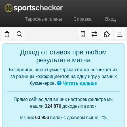
Тарифные планы
Справка
Вход
Доход от ставок при любом
результате матча
Беспроигрышная букмекерская вилка возникает из-
за разницы коэффициентов на одну игру у разных
букмекеров.
Читать дальше
Прямо сейчас для ваших настроек фильтра мы
нашли
324 876
доходных вилок.
Из них
63 956
вилок с доходом выше 1%.