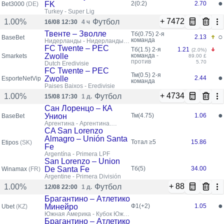
●
FK
2(0:2)
2.70
Bet3000
(DE)
Turkey - Super Lig
+ 7472
Футбол
1.00%
16/08 12:30
4 ч
Твенте – Зволле
Тб(0.75)
2-я
○
2.13
BaseBet
команда
Нидерланды - Нидерланды.
Эредивизи
FC Twente – PEC
Тб(1.5)
2-я
1.21
(2.0%)
Zwolle
команда
-
Smarkets
89.00 £
против
5.70
Dutch Eredivisie
FC Twente – PEC
Тм(0.5)
2-я
●
Zwolle
2.44
EsporteNetVip
команда
Paises Baixos - Eredivisie
+ 4734
Футбол
1.00%
15/08 17:30
1 д.
Сан Лоренцо – КА
●
Унион
Тм(4.75)
1.06
BaseBet
Аргентина - Аргентина.
Примера Дивизион
CA San Lorenzo
Almagro – Unión Santa
Тотал ≥5
15.86
Etipos
(SK)
Fe
Argentína - Primera LPF
San Lorenzo – Union
De Santa Fe
Тб(5)
34.00
Winamax
(FR)
Argentine - Primera División
+ 88
Футбол
1.00%
12/08 22:00
1 д.
Брагантино – Атлетико
●
Минейро
Ф1(+2)
1.05
Ubet
(KZ)
Южная Америка - Кубок Юж.
Америки
Брагантино – Атлетико