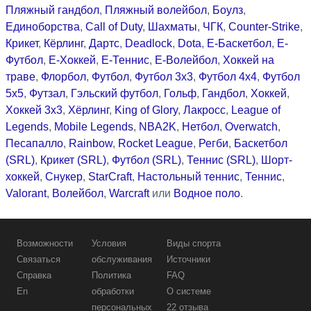
Пляжный гандбол
,
Пляжный волейбол
,
Боулз
,
Единоборства
,
Call of Duty
,
Шахматы
,
ЧГК
,
Counter-Strike
,
Крикет
,
Кёрлинг
,
Дартс
,
Deadlock
,
Dota
,
Е-Баскетбол
,
Е-
Футбол
,
Е-Хоккей
,
Е-Теннис
,
Е-Волейбол
,
Хоккей на
траве
,
Флорбол
,
Футбол
,
Футбол 3x3
,
Футбол 4x4
,
Футбол
5x5
,
Футзал
,
Гэльский футбол
,
Гольф
,
Гандбол
,
Хоккей
,
Хоккей 3x3
,
Хёрлинг
,
King of Glory
,
Лакросс
,
League of
Legends
,
Mobile Legends
,
NBA2K
,
Нетбол
,
Overwatch
,
Песапалло
,
Rainbow
,
Rocket League
,
Регби
,
Баскетбол
(SRL)
,
Крикет (SRL)
,
Футбол (SRL)
,
Теннис (SRL)
,
Шорт-
хоккей
,
Снукер
,
StarCraft
,
Настольный теннис
,
Теннис
,
Valorant
,
Волейбол
,
Warcraft
или
Водное поло
.
Возможности
Условия
Виды спорта
Связаться
обслуживания
Источники
Справка
Политика
FAQ
En
обработки
О системе
персональных
22 отзыва