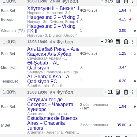
+ 315
Футбол
1.00%
10/08 16:00
2 мин
Хёугесунн II – Викинг II
Ф2(+0.25)
1.64
BaseBet
Норвегия - Норвегия. 3-й
дивизион. Группа 4
Haugesund 2 – Viking 2
X
4.15
Betwgb
Norway - 3rd Division, Group 4
Haugesund 2 – Viking
●
FK II
1
3.00
Winamax
(ES)
Noruega - 3. Division, Grupo 4
+ 299
Футбол
1.00%
13/08 18:00
4 ч
Аль Шабаб Рияд – Аль
○
Кадисия Аль Хубар
Ф2(+0.25)
1.25
BaseBet
Саудовская Аравия -
С.Аравия.
Əl-Şəbab – AL
Профессиональная Лига
Qadisiyah
X
3.47
Misli
(AZ)
Səudiyyə Ərəbistanı - Pro Liqa
AL Shabab Ksa – AL
●
Qadisiyah FC
1
6.20
TempoBet
Saudi Arabia - Saudi
Professional League
+ 11
Футбол
1.00%
15/08 18:00
9 ч
Эстудиантес де
Сесерос – Чакарита
2
обе половины
●
1.04
BaseBet
- Нет
Хуниорс
Аргентина - Аргентина.
Примера В Насьонал
Estudiantes de Buenos
Aires – Chacarita
2
обе половины
35.00
IviBet
Juniors
Argentina - Argentina. Primera
B Nacional