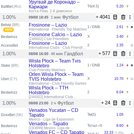
Division
Уругвай де Коронадо –
Кариари
Тб(4.5)
5.20
BaltBet
(RU)
Коста-Рика. 2-й дивизион
+ 4041
Футбол
1.00%
09/08 18:45
1 мин
Frosinone – Lazio
Betvip
(BR)
●
1 / DNB
2.61
International - Friendly Top Matches
new
Frosinone Calcio – Lazio
X
3.40
Bestwinzz
[246602]
Club Friendlies
Frosinone – Lazio
○
2
2.35
AccessBet
International Clubs - Club Friendly
Games
+ 577
Гандбол
1.00%
08/08 16:00
40 мин
Wisła Płock – Team Tvis
●
Holstebro
1 / DNB
1.24
Stake
(BR)
Club Friendly Matches
Orlen Wisla Plock – Team
○
TVIS Holstebro
X
10.70
Ubet
(CY)
International - Club Friendly Games
Wisla Plock – TTH
Holstebro
2
6.04
Bestwinzz
[244002]
International Club
Tournament
+ 24
Футбол
1.00%
08/08 23:00
2 ч
Venados Yucatan – CD
Tapatio
Тм(5)
1.05
DoxxBet
(SK)
Mexico - Liga de Expansion
Venados – Tapatio
Тотал =5
8.60
Bestwinzz
[193899]
Mexico. Liga de
Expansion MX
Venados FC – CD Tapatio
33.33
(7.0%)