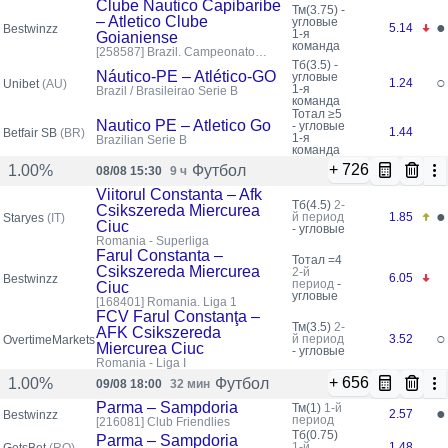
Clube Nautico Capibaribe
Тм(3.75) -
– Atletico Clube
угловые
●
5.14
Bestwinzz
1-я
Goianiense
команда
[258587]
Brazil. Campeonato
Brasileiro. Serie B
Тб(3.5) -
Náutico-PE – Atlético-GO
угловые
○
1.24
Unibet
(AU)
1-я
Brazil / Brasileirao Serie B
команда
Тотал ≥5
Nautico PE – Atletico Go
- угловые
1.44
Betfair SB
(BR)
1-я
Brazilian Serie B
команда
+ 726
Футбол
1.00%
08/08 15:30
9 ч
Viitorul Constanta – Afk
Тб(4.5)
2-
Csikszereda Miercurea
●
й период
1.85
Staryes
(IT)
Ciuc
- угловые
Romania - Superliga
Farul Constanta –
Тотал =4
Csikszereda Miercurea
2-й
6.05
Bestwinzz
период
-
Ciuc
угловые
[168401]
Romania. Liga 1
FCV Farul Constanţa –
Тм(3.5)
2-
AFK Csikszereda
○
й период
3.52
OvertimeMarkets
Miercurea Ciuc
- угловые
Romania - Liga I
+ 656
Футбол
1.00%
09/08 18:00
32 мин
Parma – Sampdoria
Тм(1)
1-й
●
2.57
Bestwinzz
период
[216081]
Club Friendlies
Тб(0.75)
Parma – Sampdoria
1-й
1.48