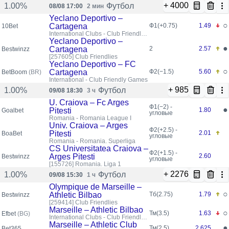
+ 4000
Футбол
1.00%
08/08 17:00
2 мин
Yeclano Deportivo –
○
Cartagena
Ф1(+0.75)
1.49
10Bet
International Clubs - Club Friendly
Games
Yeclano Deportivo –
●
Cartagena
2
2.57
Bestwinzz
[257605]
Club Friendlies
Yeclano Deportivo – FC
○
Cartagena
Ф2(−1.5)
5.60
BetBoom
(BR)
International - Club Friendly Games
+ 985
Футбол
1.00%
09/08 18:30
3 ч
U. Craiova – Fc Arges
Ф1(−2) -
●
Pitesti
1.80
Goalbet
угловые
Romania - Romania League I
Univ. Craiova – Arges
Ф2(+2.5) -
Pitesti
2.01
BoaBet
угловые
Romania - Romania. Superliga
CS Universitatea Craiova –
Ф2(+1.5) -
Arges Pitesti
2.60
Bestwinzz
угловые
[155726]
Romania. Liga 1
+ 2276
Футбол
1.00%
09/08 15:30
1 ч
Olympique de Marseille –
○
Athletic Bilbao
Тб(2.75)
1.79
Bestwinzz
[259414]
Club Friendlies
Marseille – Athletic Bilbao
○
Тм(3.5)
1.63
Efbet
(BG)
International Clubs - Club Friendly
Games
Marseille – Athletic Club
●
Тм(2.5)
2.625
Bet365