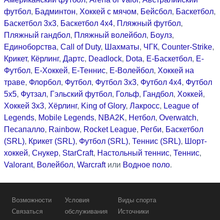
футбол
,
Бадминтон
,
Хоккей с мячом
,
Бейсбол
,
Баскетбол
,
Баскетбол 3x3
,
Баскетбол 4x4
,
Пляжный футбол
,
Пляжный гандбол
,
Пляжный волейбол
,
Боулз
,
Единоборства
,
Call of Duty
,
Шахматы
,
ЧГК
,
Counter-Strike
,
Крикет
,
Кёрлинг
,
Дартс
,
Deadlock
,
Dota
,
Е-Баскетбол
,
Е-
Футбол
,
Е-Хоккей
,
Е-Теннис
,
Е-Волейбол
,
Хоккей на
траве
,
Флорбол
,
Футбол
,
Футбол 3x3
,
Футбол 4x4
,
Футбол
5x5
,
Футзал
,
Гэльский футбол
,
Гольф
,
Гандбол
,
Хоккей
,
Хоккей 3x3
,
Хёрлинг
,
King of Glory
,
Лакросс
,
League of
Legends
,
Mobile Legends
,
NBA2K
,
Нетбол
,
Overwatch
,
Песапалло
,
Rainbow
,
Rocket League
,
Регби
,
Баскетбол
(SRL)
,
Крикет (SRL)
,
Футбол (SRL)
,
Теннис (SRL)
,
Шорт-
хоккей
,
Снукер
,
StarCraft
,
Настольный теннис
,
Теннис
,
Valorant
,
Волейбол
,
Warcraft
или
Водное поло
.
Возможности
Условия
Виды спорта
Связаться
обслуживания
Источники