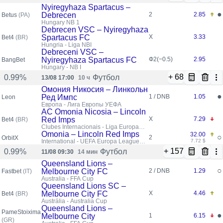
Nyiregyhaza Spartacus –
●
Debrecen
2
2.85
Betus
(PA)
Hungary NB 1
Debrecen VSC – Nyiregyhaza
Spartacus FC
X
3.33
Bet4
(BR)
Hungria - Liga NBI
Debreceni VSC –
Nyiregyhaza Spartacus FC
Ф2(−0.5)
2.95
BangBet
Hungary - NB I
+ 68
Футбол
0.99%
13/08 17:00
10 ч
Омония Никосия – Линкольн
●
Ред Импс
1 / DNB
1.05
Leon
Европа - Лига Европы УЕФА
AC Omonia Nicosia – Lincoln
Red Imps
X
7.29
Bet4
(BR)
Clubes Internacionais - Liga Europa
UEFA
Omonia – Lincoln Red Imps
32.00
○
2
OrbitX
International - UEFA Europa League
7.72 $
Qualifiers
+ 157
Футбол
0.99%
11/08 09:30
14 мин
Queensland Lions –
○
Melbourne City FC
2 / DNB
1.29
Fastbet
(IT)
Australia - FFA Cup
Queensland Lions SC –
Melbourne City FC
X
4.46
Bet4
(BR)
Austrália - Australia Cup
Queensland Lions –
PameStoixima
●
Melbourne City
1
6.15
(GR)