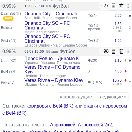
Australia - Australia Cup
+ 27
Футбол
0.99%
15/08 23:30
8 ч
Orlando City – Cincinnati
DaznBet
(IT)
●
Тб(4)
2.56
Stati Uniti - Major League Soccer
new
Orlando City SC – FC
1.53
Тб(4.5)
-
○
Cincinnati
Betdex
5.26 $
против
2.90
Major League Soccer
Orlando City SC – FC
Cincinnati
Тм(3.5)
1.95
Bet4
(BR)
Estados Unidos - Major League Soccer
+ 98
Футбол
0.99%
09/08 15:00
55 мин
Верес Ровно – Динамо К
●
Ф2(0)
1.15
Ubet
(KZ)
Украинa - Украина. Премьер лига
Veres Rivne – FC Dynamo
Kyiv
X
4.80
Bet4
(BR)
Ucrânia - Premier League
Veres Rivne – Dynamo Kiev
10.70
○
Ф1(−0.5)
Piwi247
Ukraine - Ukrainian Premier League
2.68 $
« предыдущие
следующие »
См. также:
коридоры с Bet4 (BR)
или
ставки с перевесом
с Bet4 (BR)
.
Показывать только с:
Аэрохоккей
,
Аэрохоккей 2x2
,
Американский футбол
,
Arena of Valor
,
Австралийский