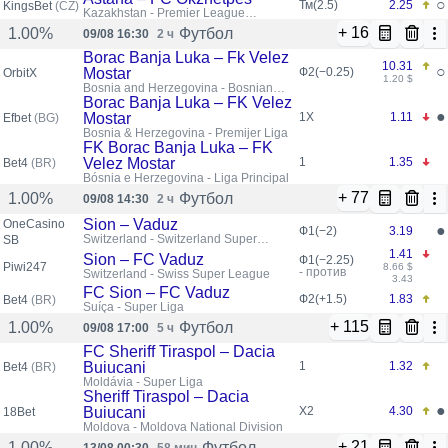
○
Тм(2.5)
2.25
KingsBet
(CZ)
Kazakhstan - Premier League
(ADJ98280)
+ 16
Футбол
1.00%
09/08 16:30
2 ч
Borac Banja Luka – Fk Velez
10.31
○
Mostar
Ф2(−0.25)
OrbitX
1.20 $
Bosnia and Herzegovina - Bosnian
Premier League
Borac Banja Luka – FK Velez
●
Mostar
1X
1.11
Efbet
(BG)
Bosnia & Herzegovina - Premijer Liga
FK Borac Banja Luka – FK
Velez Mostar
1
1.35
Bet4
(BR)
Bósnia e Herzegovina - Liga Principal
+ 77
Футбол
1.00%
09/08 14:30
2 ч
Sion – Vaduz
OneCasino
●
Ф1(−2)
3.19
Switzerland - Switzerland Super
SB
League
1.41
Sion – FC Vaduz
Ф1(−2.25)
Piwi247
8.66 $
- против
Switzerland - Swiss Super League
3.43
FC Sion – FC Vaduz
Ф2(+1.5)
1.83
Bet4
(BR)
Suíça - Super Liga
+ 115
Футбол
1.00%
09/08 17:00
5 ч
FC Sheriff Tiraspol – Dacia
Buiucani
1
1.32
Bet4
(BR)
Moldávia - Super Liga
Sheriff Tiraspol – Dacia
●
Buiucani
X2
4.30
18Bet
Moldova - Moldova National Division
+ 21
Футбол
1.00%