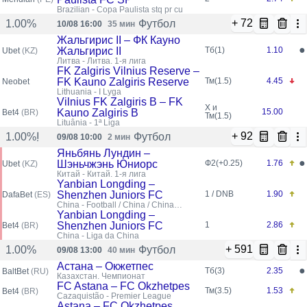
Brazilian - Copa Paulista stq pr cu
+ 72
Футбол
1.00%
10/08 16:00
35 мин
Жальгирис II – ФК Кауно
●
Жальгирис II
Тб(1)
1.10
Ubet
(KZ)
Литва - Литва. 1-я лига
FK Zalgiris Vilnius Reserve –
FK Kauno Zalgiris Reserve
Тм(1.5)
4.45
Neobet
Lithuania - I Lyga
Vilnius FK Zalgiris B – FK
X и
Kauno Zalgiris B
15.00
Bet4
(BR)
Тм(1.5)
Lituânia - 1ª Liga
+ 92
Футбол
1.00%
09/08 10:00
2 мин
Яньбянь Лундин –
●
Шэньчжэнь Юниорс
Ф2(+0.25)
1.76
Ubet
(KZ)
Китай - Китай. 1-я лига
Yanbian Longding –
Shenzhen Juniors FC
1 / DNB
1.90
DafaBet
(ES)
China - Football / China / China
League
Yanbian Longding –
Shenzhen Juniors FC
1
2.86
Bet4
(BR)
China - Liga da China
+ 591
Футбол
1.00%
09/08 13:00
40 мин
Астана – Окжетпес
●
Тб(3)
2.35
BaltBet
(RU)
Казахстан. Чемпионат
FC Astana – FC Okzhetpes
Тм(3.5)
1.53
Bet4
(BR)
Cazaquistão - Premier League
Astana – FC Okzhetpes