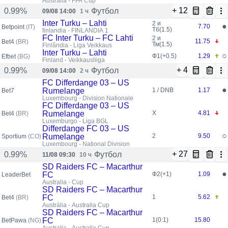
Australia - FFA Cup
+ 12
Футбол
0.99%
09/08 14:00
1 ч
Inter Turku – Lahti
2 и
●
7.70
Betpoint
(IT)
Тб(1.5)
finlandia - FINLANDIA 1
FC Inter Turku – FC Lahti
2 и
11.75
Bet4
(BR)
Тм(1.5)
Finlândia - Liga Veikkaus
Inter Turku – Lahti
○
Ф1(+0.5)
1.29
Efbet
(BG)
Finland - Veikkausliiga
+ 4
Футбол
0.99%
09/08 14:00
2 ч
FC Differdange 03 – US
●
Rumelange
1 / DNB
1.17
Bet7
Luxembourg - Division Nationale
FC Differdange 03 – US
Rumelange
X
4.81
Bet4
(BR)
Luxemburgo - Liga BGL
Differdange FC 03 – US
○
Rumelange
2
9.50
Sportium
(CO)
Luxembourg - National Division
+ 27
Футбол
0.99%
11/08 09:30
10 ч
SD Raiders FC – Macarthur
●
FC
Ф2(+1)
1.09
LeaderBet
Australia - Cup
SD Raiders FC – Macarthur
FC
1
5.62
Bet4
(BR)
Austrália - Australia Cup
SD Raiders FC – Macarthur
FC
1(0:1)
15.80
BetPawa
(NG)