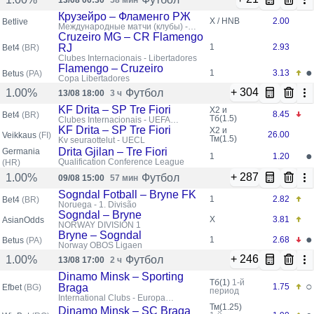
13/08 00:30
58 мин
Крузейро – Фламенго РЖ
X / HNB
2.00
Betlive
Международные матчи (клубы) -
Кубок Либертадорес
Cruzeiro MG – CR Flamengo
RJ
1
2.93
Bet4
(BR)
Clubes Internacionais - Libertadores
Flamengo – Cruzeiro
●
1
3.13
Betus
(PA)
Copa Libertadores
+ 304
Футбол
1.00%
13/08 18:00
3 ч
KF Drita – SP Tre Fiori
X2 и
8.45
Bet4
(BR)
Тб(1.5)
Clubes Internacionais - UEFA
Conference League
KF Drita – SP Tre Fiori
X2 и
26.00
Veikkaus
(FI)
Тм(1.5)
Kv seuraottelut - UECL
Drita Gjilan – Tre Fiori
Germania
●
1
1.20
Qualification Conference League
(HR)
+ 287
Футбол
1.00%
09/08 15:00
57 мин
Sogndal Fotball – Bryne FK
1
2.82
Bet4
(BR)
Noruega - 1. Divisão
Sogndal – Bryne
X
3.81
AsianOdds
NORWAY DIVISION 1
Bryne – Sogndal
●
1
2.68
Betus
(PA)
Norway OBOS Ligaen
+ 246
Футбол
1.00%
13/08 17:00
2 ч
Dinamo Minsk – Sporting
Тб(1)
1-й
○
Braga
1.75
Efbet
(BG)
период
International Clubs - Europa
Conference League
Тм(1.25)
Dinamo Minsk – SC Braga