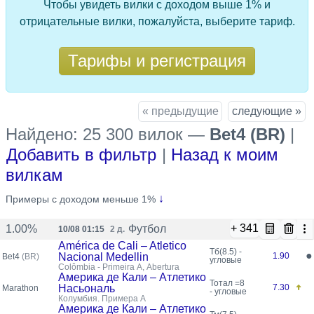
Чтобы увидеть вилки с доходом выше 1% и
отрицательные вилки, пожалуйста, выберите тариф.
Тарифы и регистрация
« предыдущие
следующие »
Найдено: 25 300 вилок
—
Bet4 (BR)
|
Добавить в фильтр
|
Назад к моим
вилкам
только что
↓
Примеры с доходом меньше 1%
+ 341
Футбол
1.00%
10/08 01:15
2 д.
América de Cali – Atletico
Тб(8.5) -
●
Nacional Medellin
1.90
Bet4
(BR)
угловые
Colômbia - Primeira A, Abertura
Америка де Кали – Атлетико
Тотал =8
Насьональ
7.30
Marathon
- угловые
Колумбия. Примера A
Америка де Кали – Атлетико