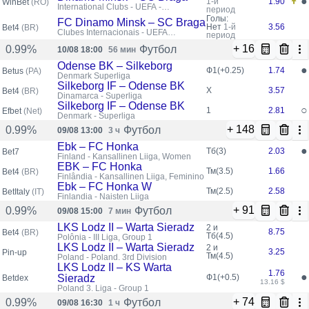
●
1-й
1.90
WinBet
(RO)
International Clubs - UEFA -
период
Conference League
Голы:
FC Dinamo Minsk – SC Braga
Нет
1-й
3.56
Bet4
(BR)
Clubes Internacionais - UEFA
период
Conference League
+ 16
Футбол
0.99%
10/08 18:00
56 мин
Odense BK – Silkeborg
●
Ф1(+0.25)
1.74
Betus
(PA)
Denmark Superliga
Silkeborg IF – Odense BK
X
3.57
Bet4
(BR)
Dinamarca - Superliga
Silkeborg IF – Odense BK
○
1
2.81
Efbet
(Net)
Denmark - Superliga
+ 148
Футбол
0.99%
09/08 13:00
3 ч
Ebk – FC Honka
●
Тб(3)
2.03
Bet7
Finland - Kansallinen Liiga, Women
EBK – FC Honka
Тм(3.5)
1.66
Bet4
(BR)
Finlândia - Kansallinen Liiga, Feminino
Ebk – FC Honka W
Тм(2.5)
2.58
BetItaly
(IT)
Finlandia - Naisten Liiga
+ 91
Футбол
0.99%
09/08 15:00
7 мин
LKS Lodz II – Warta Sieradz
2 и
8.75
Bet4
(BR)
Тб(4.5)
Polônia - III Liga, Group 1
LKS Lodz II – Warta Sieradz
2 и
3.25
Pin-up
Тм(4.5)
Poland - Poland. 3rd Division
LKS Lodz II – KS Warta
1.76
●
Sieradz
Ф1(+0.5)
Betdex
13.16 $
Poland 3. Liga - Group 1
+ 74
Футбол
0.99%
09/08 16:30
1 ч