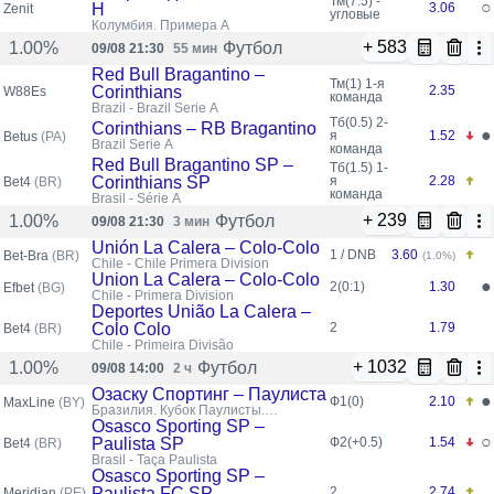
Тм(7.5) -
○
Н
3.06
Zenit
угловые
Колумбия. Примера A
+ 583
Футбол
1.00%
09/08 21:30
55 мин
Red Bull Bragantino –
Тм(1)
1-я
Corinthians
2.35
W88Es
команда
Brazil - Brazil Serie A
Тб(0.5)
2-
Corinthians – RB Bragantino
●
я
1.52
Betus
(PA)
Brazil Serie A
команда
Red Bull Bragantino SP –
Тб(1.5)
1-
Corinthians SP
я
2.28
Bet4
(BR)
команда
Brasil - Série A
+ 239
Футбол
1.00%
09/08 21:30
3 мин
Unión La Calera – Colo-Colo
1 / DNB
3.60
Bet-Bra
(BR)
(1.0%)
Chile - Chile Primera Division
Union La Calera – Colo-Colo
●
2(0:1)
1.30
Efbet
(BG)
Chile - Primera Division
Deportes União La Calera –
Colo Colo
2
1.79
Bet4
(BR)
Chile - Primeira Divisão
+ 1032
Футбол
1.00%
09/08 14:00
2 ч
Озаску Спортинг – Паулиста
●
Ф1(0)
2.10
MaxLine
(BY)
Бразилия. Кубок Паулисты.
Групповой этап.
Osasco Sporting SP –
○
Paulista SP
Ф2(+0.5)
1.54
Bet4
(BR)
Brasil - Taça Paulista
Osasco Sporting SP –
Paulista FC SP
2
2.74
Meridian
(PE)