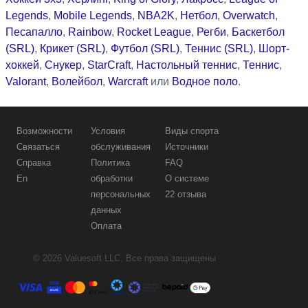
Legends
,
Mobile Legends
,
NBA2K
,
Нетбол
,
Overwatch
,
Песапалло
,
Rainbow
,
Rocket League
,
Регби
,
Баскетбол
(SRL)
,
Крикет (SRL)
,
Футбол (SRL)
,
Теннис (SRL)
,
Шорт-
хоккей
,
Снукер
,
StarCraft
,
Настольный теннис
,
Теннис
,
Valorant
,
Волейбол
,
Warcraft
или
Водное поло
.
Возможности
Условия
Виды спорта
Связаться
обслуживания
Источники
Справка
Политика
FAQ
En
обработки
О системе
персональных
22 отзыва
данных
Оплата
© 2026
Valuesoft LLC
. Все права защищены