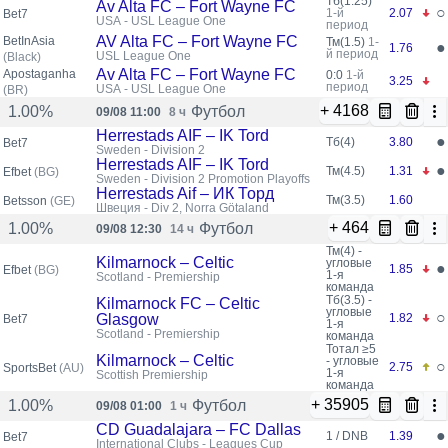
Тб(1.25)
Av Alta FC – Fort Wayne FC
○
1-й
2.07
Bet7
USA - USL League One
период
AV Alta FC – Fort Wayne FC
BetInAsia
Тм(1.5)
1-
●
1.76
й период
USL League One
(Black)
Av Alta FC – Fort Wayne FC
Apostaganha
0:0
1-й
3.25
период
USA - USL League One
(BR)
+ 4168
Футбол
1.00%
09/08 11:00
8 ч
Herrestads AIF – IK Tord
●
Тб(4)
3.80
Bet7
Sweden - Division 2
Herrestads AIF – IK Tord
●
Тм(4.5)
1.31
Efbet
(BG)
Sweden - Division 2 Promotion Playoffs
Herrestads Aif – ИК Торд
Тм(3.5)
1.60
Betsson
(GE)
Швеция - Div 2, Norra Götaland
+ 464
Футбол
1.00%
09/08 12:30
14 ч
Тм(4) -
Kilmarnock – Celtic
угловые
●
1.85
Efbet
(BG)
1-я
Scotland - Premiership
команда
Тб(3.5) -
Kilmarnock FC – Celtic
угловые
○
Glasgow
1.82
Bet7
1-я
Scotland - Premiership
команда
Тотал ≥5
Kilmarnock – Celtic
- угловые
○
2.75
SportsBet
(AU)
1-я
Scottish Premiership
команда
+ 35905
Футбол
1.00%
09/08 01:00
1 ч
CD Guadalajara – FC Dallas
●
1 / DNB
1.39
Bet7
International Clubs - Leagues Cup