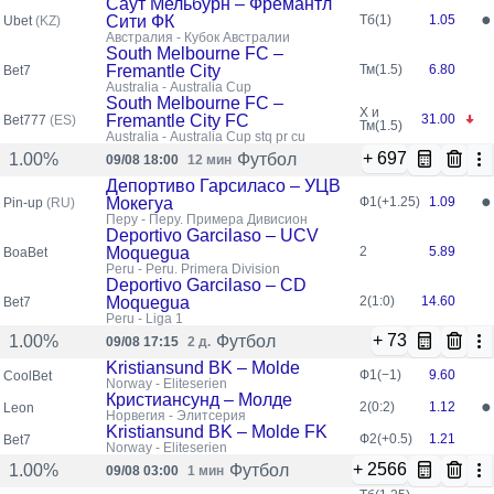
Саут Мельбурн – Фремантл
●
Сити ФК
Тб(1)
1.05
Ubet
(KZ)
Австралия - Кубок Австралии
South Melbourne FC –
Fremantle City
Тм(1.5)
6.80
Bet7
Australia - Australia Cup
South Melbourne FC –
X и
Fremantle City FC
31.00
Bet777
(ES)
Тм(1.5)
Australia - Australia Cup stq pr cu
+ 697
Футбол
1.00%
09/08 18:00
12 мин
Депортиво Гарсиласо – УЦВ
●
Мокегуа
Ф1(+1.25)
1.09
Pin-up
(RU)
Перу - Перу. Примера Дивисион
Deportivo Garcilaso – UCV
Moquegua
2
5.89
BoaBet
Peru - Peru. Primera Division
Deportivo Garcilaso – CD
Moquegua
2(1:0)
14.60
Bet7
Peru - Liga 1
+ 73
Футбол
1.00%
09/08 17:15
2 д.
Kristiansund BK – Molde
Ф1(−1)
9.60
CoolBet
Norway - Eliteserien
Кристиансунд – Молде
●
2(0:2)
1.12
Leon
Норвегия - Элитсерия
Kristiansund BK – Molde FK
Ф2(+0.5)
1.21
Bet7
Norway - Eliteserien
+ 2566
Футбол
1.00%
09/08 03:00
1 мин