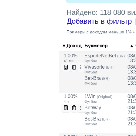
Найдено: 118 080 ви
Добавить в фильтр
↓
Примеры с доходом меньше 1%
▼Доход
Букмекер
▲
1.00%
EsporteNetBet
08/
(BR)
13:
41 мин
Футбол
Vivasorte
08/
(BR)
13:
Футбол
Bet-Bra
08/
(BR)
13:
Футбол
1.00%
1Win
08/
(Original)
21:
4 ч
Футбол
BetWay
08/
21:
Футбол
Bet-Bra
08/
(BR)
21:
Футбол