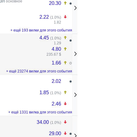
гол
основное
20.30
●
2.22
(1.0%)
1.82
+ ещё 193 вилки для этого события
4.45
(1.0%)
●
1.29
4.80
235.67 $
1.66
○
+ ещё 23274 вилки для этого события
2.02
●
1.85
(1.0%)
2.46
+ ещё 1331 вилка для этого события
34.00
(1.0%)
29.00
●