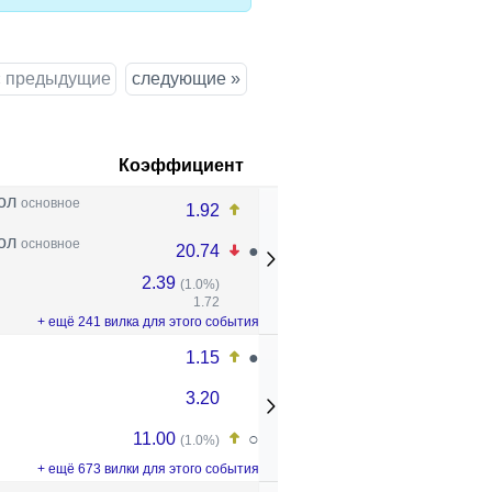
« предыдущие
следующие »
Коэффициент
гол
основное
1.92
гол
основное
20.74
●
2.39
(1.0%)
1.72
+ ещё 241 вилка для этого события
1.15
●
3.20
11.00
○
(1.0%)
+ ещё 673 вилки для этого события