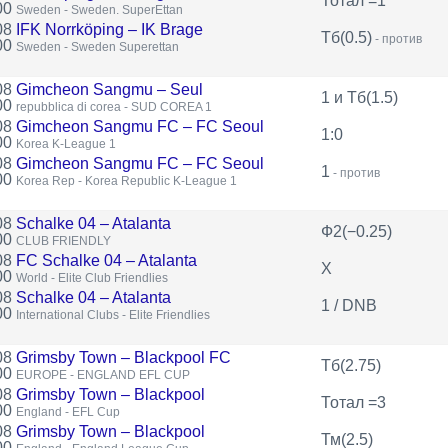
Тотал =1
00
Sweden - Sweden. SuperEttan
08
IFK Norrköping – IK Brage
Тб(0.5)
- против
00
Sweden - Sweden Superettan
08
Gimcheon Sangmu – Seul
1 и Тб(1.5)
00
repubblica di corea - SUD COREA 1
08
Gimcheon Sangmu FC – FC Seoul
1:0
00
Korea K-League 1
08
Gimcheon Sangmu FC – FC Seoul
1
- против
00
Korea Rep - Korea Republic K-League 1
08
Schalke 04 – Atalanta
Ф2(−0.25)
00
CLUB FRIENDLY
08
FC Schalke 04 – Atalanta
X
00
World - Elite Club Friendlies
08
Schalke 04 – Atalanta
1 / DNB
00
International Clubs - Elite Friendlies
08
Grimsby Town – Blackpool FC
Тб(2.75)
00
EUROPE - ENGLAND EFL CUP
08
Grimsby Town – Blackpool
Тотал =3
00
England - EFL Cup
08
Grimsby Town – Blackpool
Тм(2.5)
00