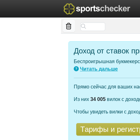
Доход от ставок п
Беспроигрышная букмекерск
Читать дальше
Прямо сейчас для ваших н
Из них
34 005
вилок с дохо
Чтобы увидеть вилки с дох
Тарифы и регист