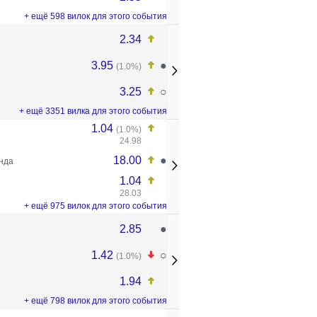
+ ещё 598 вилок для этого события
2.34
3.95
●
(1.0%)
3.25
○
+ ещё 3351 вилка для этого события
1.04
(1.0%)
24.98
18.00
●
анда
1.04
28.03
+ ещё 975 вилок для этого события
2.85
●
1.42
○
(1.0%)
1.94
+ ещё 798 вилок для этого события