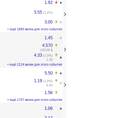
1.92
●
3.55
(1.0%)
3.00
○
+ ещё 1885 вилок для этого события
1.45
○
4.570
100.00 $
4.33
(1.0%)
●
1.30
+ ещё 2124 вилки для этого события
5.50
●
1.19
(1.0%)
○
6.40
1.56
+ ещё 1707 вилок для этого события
1.06
●