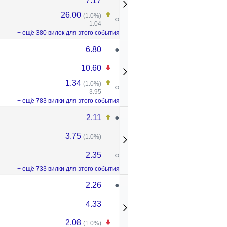
7.17
26.00
(1.0%)
○
1.04
+ ещё 380 вилок для этого события
6.80
●
10.60
1.34
(1.0%)
○
3.95
+ ещё 783 вилки для этого события
2.11
●
3.75
(1.0%)
2.35
○
+ ещё 733 вилки для этого события
2.26
●
4.33
2.08
(1.0%)