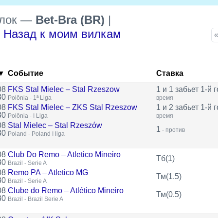
лок
—
Bet-Bra (BR)
|
|
Назад к моим вилкам
только что
▼
Событие
Ставка
08
FKS Stal Mielec – Stal Rzeszow
1 и 1 забьет 1-й 
30
Polônia - 1ª Liga
время
08
FKS Stal Mielec – ZKS Stal Rzeszow
1 и 2 забьет 1-й 
30
Polônia - I Liga
время
08
Stal Mielec – Stal Rzeszów
1
- против
30
Poland - Poland I liga
08
Club Do Remo – Atletico Mineiro
Тб(1)
30
Brazil - Serie A
08
Remo PA – Atletico MG
Тм(1.5)
30
Brazil - Serie A
08
Clube do Remo – Atlético Mineiro
Тм(0.5)
30
Brazil - Brazil Serie A