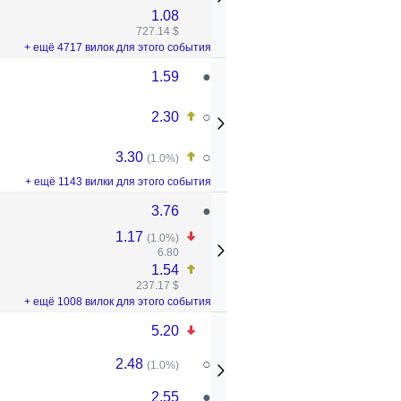
1.08
727.14 $
+ ещё 4717 вилок для этого события
1.59
●
2.30
○
3.30
○
(1.0%)
+ ещё 1143 вилки для этого события
3.76
●
1.17
(1.0%)
6.80
1.54
237.17 $
+ ещё 1008 вилок для этого события
5.20
2.48
○
(1.0%)
2.55
●