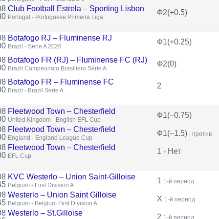
08
Club Football Estrela – Sporting Lisbon
Ф2(+0.5)
30
Portugal - Portuguese Primeira Liga
08
Botafogo RJ – Fluminense RJ
Ф1(+0.25)
00
Brazil - Serie A 2026
08
Botafogo FR (RJ) – Fluminense FC (RJ)
Ф2(0)
00
Brazil Campeonato Brasiliero Série A
08
Botafogo FR – Fluminense FC
2
00
Brazil - Brazil Serie A
08
Fleetwood Town – Chesterfield
Ф1(−0.75)
00
United Kingdom - English EFL Cup
08
Fleetwood Town – Chesterfield
Ф1(−1.5)
- против
00
England - England League Cup
08
Fleetwood Town – Chesterfield
1 - Нет
00
EFL Cup
08
KVC Westerlo – Union Saint-Gilloise
1
1-й период
45
Belgium - First Division A
08
Westerlo – Union Saint Gilloise
X
1-й период
45
Belgium - Belgium First Division A
08
Westerlo – St.Gilloise
2
1-й период