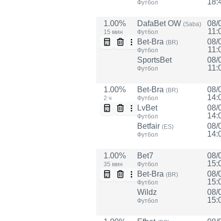
18:
Футбол
1.00%
DafaBet OW
08/
(Saba)
11:
15 мин
Футбол
Bet-Bra
08/
(BR)
11:
Футбол
SportsBet
08/
11:
Футбол
1.00%
Bet-Bra
08/
(BR)
14:
2 ч
Футбол
LvBet
08/
14:
Футбол
Betfair
08/
(ES)
14:
Футбол
1.00%
Bet7
08/
15:
35 мин
Футбол
Bet-Bra
08/
(BR)
15:
Футбол
Wildz
08/
15:
Футбол