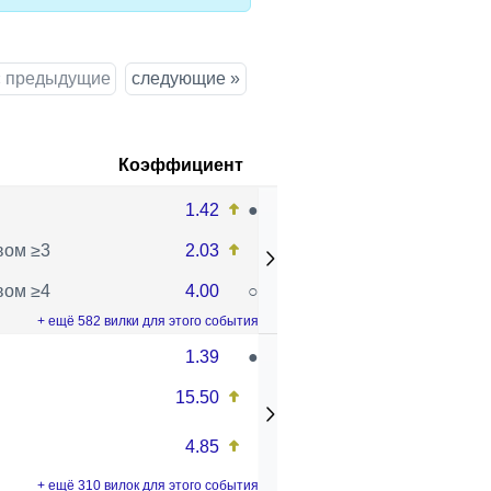
« предыдущие
следующие »
Коэффициент
1.42
●
вом ≥3
2.03
вом ≥4
4.00
○
+ ещё 582 вилки для этого события
1.39
●
15.50
4.85
+ ещё 310 вилок для этого события