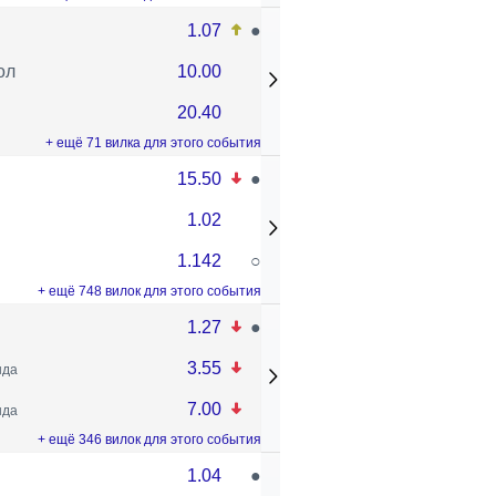
1.07
●
ол
10.00
20.40
+ ещё 71 вилка для этого события
15.50
●
1.02
1.142
○
+ ещё 748 вилок для этого события
1.27
●
3.55
нда
7.00
нда
+ ещё 346 вилок для этого события
1.04
●