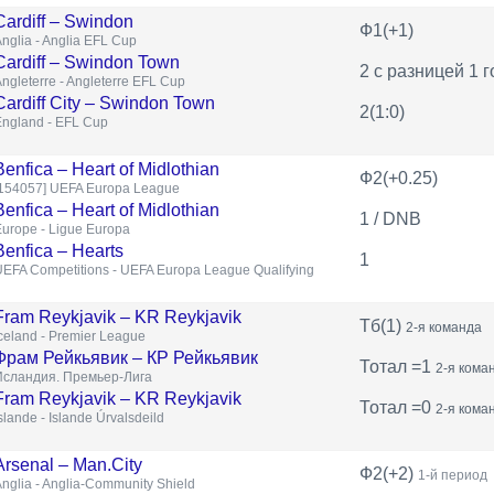
Cardiff – Swindon
Ф1(+1)
nglia - Anglia EFL Cup
Cardiff – Swindon Town
2 с разницей 1 г
ngleterre - Angleterre EFL Cup
Cardiff City – Swindon Town
2(1:0)
England - EFL Cup
Benfica – Heart of Midlothian
Ф2(+0.25)
[154057]
UEFA Europa League
Benfica – Heart of Midlothian
1 / DNB
urope - Ligue Europa
Benfica – Hearts
1
EFA Competitions - UEFA Europa League Qualifying
Fram Reykjavik – KR Reykjavik
Тб(1)
2-я команда
celand - Premier League
Фрам Рейкьявик – КР Рейкьявик
Тотал =1
2-я кома
Исландия. Премьер-Лига
Fram Reykjavik – KR Reykjavik
Тотал =0
2-я кома
slande - Islande Úrvalsdeild
Arsenal – Man.City
Ф2(+2)
1-й период
nglia - Anglia-Community Shield