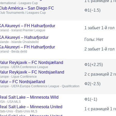
1 с разницей 1 г
nternational - Leagues Cup
Club América – San Diego FC
Ф1(−1.5)
Club Tournaments / Leagues Cup
KA Akureyri – FH Hafnarfjordur
1 забьет 1-й гол
celand - Iceland Premier League
KA Akureyri – Hafnarfjordur
Голы: Нет
slande - Islande Úrvalsdeild
Ka Akureyri – FH Hafnarfjordur
2 забьет 1-й гол
celand - Besta deild
Valur Reykjavik – FC Nordsjælland
Ф1(+2.25)
Europa - UEFA Conference League
Valur Reykjavik – FC Nordsjaelland
2 с разницей 2 
urope - Ligue Conférence
Valur – FC Nordsjaelland
Ф2(−2.5)
urope - UEFA Europa Conference League - Qualification
Real Salt Lake – Minnesota Wild
Ф1(−1)
USA - USA MLS
Real Salt Lake – Minnesota United
1 с разницей 1 г
tats-Unis - États-Unis MLS