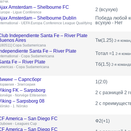
матчи.
Ajax Amsterdam – Shelbourne FC
2 (всухую)
urope - Ligue Conférence
Ajax Amsterdam – Shelbourne Dublin
Победа любой 
всухую - Нет
nternational - UEFA Europa Conference League Qualifying
Club Independiente Santa Fe – River Plate
Buenos Aires
Тм(1.25)
2-я коман
[180511]
Copa Sudamericana
Independiente Santa Fe – River Plate
Тотал =1
2-я кома
nternational - Copa Sudamericana
Santa Fe – River Plate
Тб(1.5)
2-я команд
Americas - Copa Sudamericana
Викинг – Сарпсборг
1(2:0)
Норвегия - Элитсерия
Viking FK – Sarpsborg
2 с разницей 2 
orvège - Norvège Eliteserien
Viking – Sarpsborg 08
2 с преимущест
órsko - 1. Nórsko
CF America – San Diego FC
Ф2(+1)
Klubowe - Leagues Cup
CF America – San Diego FC