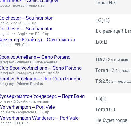
Kilmarnock – Celtic Glasgow
Голы: Нет
cosse - Écosse Premiership
Colchester – Southampton
Ф2(+1)
nglia - Anglia EFL Cup
Colchester – Southampton
1 с разницей 1 г
ngleterre - Angleterre EFL Cup
Колчестер Юнайтед – Саутгемптон
1(0:1)
England - EFL Cup
Sportivo Ameliano – Cerro Porteno
Тм(2)
2-я команда
araguay - Primera Division Apertura
Club Sportivo Ameliano – Cerro Porteno
Тотал =2
2-я кома
araguay - Paraguay Primera División
Sportivo Ameliano – Club Cerro Porteño
Тб(2.5)
2-я команд
araguay - Primera Division
Вулверхэмптон Уондерерс – Порт Вэйл
Тб(1)
нглия - Кубок Английской лиги
Wolverhampton – Port Vale
Тотал 0-1
ngleterre - Angleterre EFL Cup
Wolverhampton Wanderers – Port Vale
Не будет голов
England - EFL Cup