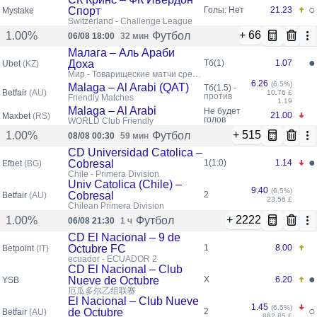
○
Спорт
Голы: Нет
21.23
Mystake
Switzerland - Challenge League
+ 66
Футбол
1.00%
06/08 18:00
32 мин
Малага – Аль Араби
●
Доха
Тб(1)
1.07
Ubet
(KZ)
Мир - Товарищеские матчи среди
клубов
6.26
(6.5%)
Malaga – Al Arabi (QAT)
Тб(1.5)
-
Betfair
(AU)
10.76 £
против
Friendly Matches
1.19
Malaga – Al Arabi
Не будет
21.00
Maxbet
(RS)
голов
WORLD Club Friendly
+ 515
Футбол
1.00%
08/08 00:30
59 мин
CD Universidad Catolica –
●
Cobresal
1(1:0)
1.14
Efbet
(BG)
Chile - Primera Division
Univ Catolica (Chile) –
9.40
(6.5%)
Cobresal
2
Betfair
(AU)
23.56 £
Chilean Primera Division
+ 2222
Футбол
1.00%
06/08 21:30
1 ч
CD El Nacional – 9 de
Octubre FC
1
8.00
Betpoint
(IT)
ecuador - ECUADOR 2
CD El Nacional – Club
●
Nueve de Octubre
X
6.20
YSB
厄瓜多尔乙组联赛
El Nacional – Club Nueve
1.45
(6.5%)
○
de Octubre
2
Betfair
(AU)
882.85 £