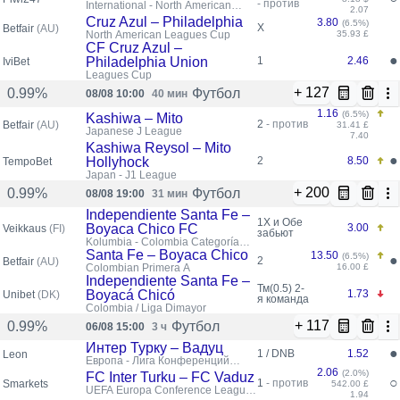
- против
International - North American
2.07
Leagues Cup
Cruz Azul – Philadelphia
3.80
(6.5%)
X
Betfair
(AU)
North American Leagues Cup
35.93 £
CF Cruz Azul –
●
Philadelphia Union
1
2.46
IviBet
Leagues Cup
+ 127
Футбол
0.99%
08/08 10:00
40 мин
1.16
(6.5%)
Kashiwa – Mito
2
- против
Betfair
(AU)
31.41 £
Japanese J League
7.40
Kashiwa Reysol – Mito
●
Hollyhock
2
8.50
TempoBet
Japan - J1 League
+ 200
Футбол
0.99%
08/08 19:00
31 мин
Independiente Santa Fe –
1X и Обе
Boyaca Chico FC
3.00
Veikkaus
(FI)
забьют
Kolumbia - Colombia Categoría
Primera A
Santa Fe – Boyaca Chico
13.50
(6.5%)
●
2
Betfair
(AU)
Colombian Primera A
16.00 £
Independiente Santa Fe –
Тм(0.5)
2-
Boyacá Chicó
1.73
Unibet
(DK)
я команда
Colombia / Liga Dimayor
+ 117
Футбол
0.99%
06/08 15:00
3 ч
Интер Турку – Вадуц
●
1 / DNB
1.52
Leon
Европа - Лига Конференций
УЕФА
2.06
(2.0%)
FC Inter Turku – FC Vaduz
○
1
- против
Smarkets
542.00 £
UEFA Europa Conference League
1.94