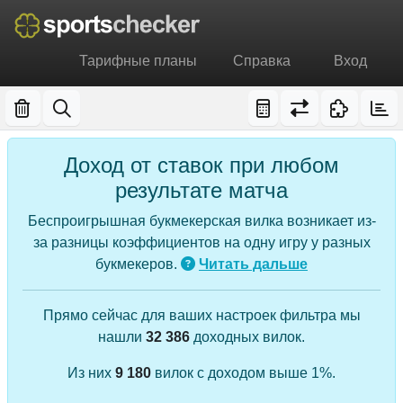
Тарифные планы
Справка
Вход
Доход от ставок при любом
результате матча
Беспроигрышная букмекерская вилка возникает из-
за разницы коэффициентов на одну игру у разных
букмекеров.
Читать дальше
Прямо сейчас для ваших настроек фильтра мы
нашли
32 386
доходных вилок.
Из них
9 180
вилок с доходом выше 1%.