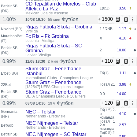
CD Tepatitlan de Morelos – Club
Betfair SB
Atletico La Paz
1(0:1)
3.50
(DK)
Mexican Liga de Ascenso
+ 1500
Футбол
1.00%
10/08 16:30
55 мин
Rigas Futbola Skola – Grobina
○
1 / DNB
1.17
Novibet
(BR)
Virsliga
Fc Rfs – Fk Grobina
MarathonBet
X
4.10
Lettonia - Virsliga
(IT)
Rigas Futbola Skola – SC
Betfair SB
●
Grobina
2
10.00
(DK)
Latvian Virsliga
+ 110
Футбол
0.99%
11/08 18:30
2 мин
Sturm Graz – Fenerbahce
●
Istanbul
Тб(1)
1.11
Efbet
(BG)
International Clubs - Champions League
Sturm Graz – Fenerbahce
Тотал ≤1
3.98
22Bet
[182547]
UEFA Champions League
Sturm Graz – Fenerbahce
Betfair SB
0:0
14.00
UEFA Champions League Qualifiers
(DK)
+ 120
Футбол
0.99%
08/08 14:30
19 ч
Тб(1.5)
2-
NEC – Telstar
Germania
●
я
4.10
Netherlands - Eredivisie
(HR)
команда
Тотал =1
NEC Nijmegen – Telstar
2-я
2.57
Betwgb
Netherlands - Eredivisie
команда
Тм(0.5)
2-
NEC Nijmegen – SC Telstar
Betfair SB
я
2.80