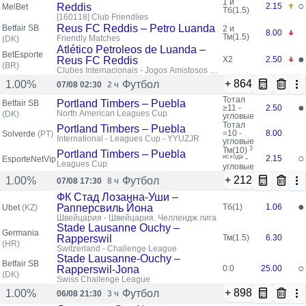
1 и
○
Reddis
2.15
MelBet
Тб(1.5)
[160118]
Club Friendlies
Reus FC Reddis – Petro Luanda
Betfair SB
2 и
8.00
Тм(1.5)
Friendly Matches
(DK)
Atlético Petroleos de Luanda –
BetEsporte
●
Reus FC Reddis
X2
2.50
(BR)
Clubes Internacionais - Jogos Amistosos de
Clube
+ 864
Футбол
1.00%
07/08 02:30
2 ч
Тотал
Portland Timbers – Puebla
Betfair SB
●
≥11 -
2.50
North American Leagues Cup
(DK)
угловые
Тотал
Portland Timbers – Puebla
=10 -
8.00
Solverde
(PT)
International - Leagues Cup - YYUZJR
угловые
3
Тм(10)
Portland Timbers – Puebla
○
исхода
-
2.15
EsporteNetVip
Leagues Cup
угловые
+ 212
Футбол
1.00%
07/08 17:30
8 ч
ФК Стад Лозанна-Уши –
●
Рапперсвиль Йона
Тб(1)
1.06
Ubet
(KZ)
Швейцария - Швейцария. Челлендж лига
Stade Lausanne Ouchy –
Germania
Rapperswil
Тм(1.5)
6.30
(HR)
Switzerland - Challenge League
Stade Lausanne-Ouchy –
Betfair SB
○
Rapperswil-Jona
0:0
25.00
(DK)
Swiss Challenge League
+ 898
Футбол
1.00%
06/08 21:30
3 ч