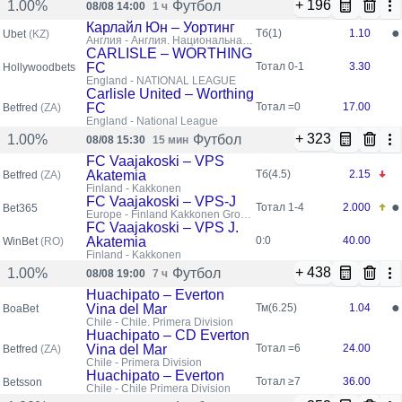
+ 196
Футбол
1.00%
08/08 14:00
1 ч
Карлайл Юн – Уортинг
●
Тб(1)
1.10
Ubet
(KZ)
Англия - Англия. Национальная
Лига
CARLISLE – WORTHING
FC
Тотал 0-1
3.30
Hollywoodbets
England - NATIONAL LEAGUE
Carlisle United – Worthing
FC
Тотал =0
17.00
Betfred
(ZA)
England - National League
+ 323
Футбол
1.00%
08/08 15:30
15 мин
FC Vaajakoski – VPS
Akatemia
Тб(4.5)
2.15
Betfred
(ZA)
Finland - Kakkonen
FC Vaajakoski – VPS-J
●
Тотал 1-4
2.000
Bet365
Europe - Finland Kakkonen Group
C
FC Vaajakoski – VPS J.
Akatemia
0:0
40.00
WinBet
(RO)
Finland - Kakkonen
+ 438
Футбол
1.00%
08/08 19:00
7 ч
Huachipato – Everton
●
Vina del Mar
Тм(6.25)
1.04
BoaBet
Chile - Chile. Primera Division
Huachipato – CD Everton
Vina del Mar
Тотал =6
24.00
Betfred
(ZA)
Chile - Primera Division
Huachipato – Everton
Тотал ≥7
36.00
Betsson
Chile - Chile Primera Division