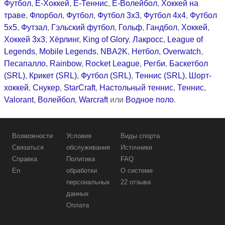
Футбол
,
Е-Хоккей
,
Е-Теннис
,
Е-Волейбол
,
Хоккей на
траве
,
Флорбол
,
Футбол
,
Футбол 3x3
,
Футбол 4x4
,
Футбол
5x5
,
Футзал
,
Гэльский футбол
,
Гольф
,
Гандбол
,
Хоккей
,
Хоккей 3x3
,
Хёрлинг
,
King of Glory
,
Лакросс
,
League of
Legends
,
Mobile Legends
,
NBA2K
,
Нетбол
,
Overwatch
,
Песапалло
,
Rainbow
,
Rocket League
,
Регби
,
Баскетбол
(SRL)
,
Крикет (SRL)
,
Футбол (SRL)
,
Теннис (SRL)
,
Шорт-
хоккей
,
Снукер
,
StarCraft
,
Настольный теннис
,
Теннис
,
Valorant
,
Волейбол
,
Warcraft
или
Водное поло
.
Возможности
Условия
Виды спорта
Связаться
обслуживания
Источники
Справка
Политика
FAQ
En
обработки
О системе
персональных
22 отзыва
данных
Оплата