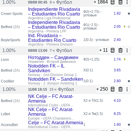
+ 1864
Футбол
1.00%
08/08 00:45
9 ч
Independiente Rivadavia
Ф2(+2.75) -
●
– Estudiantes Rio Cuarto
1.92
Crown Sports
угловые
Argentina Liga Profesional
Independiente Rivadavia
Ф1(−2.5) -
○
– Estudiantes Rio Cuarto
2.05
Betfred
(ZA)
угловые
Argentina - Primera LPF
Ind. Rivadavia –
Estudiantes Rio Cuarto
1(0:3) - угловые
2.40
BoyleSports
Argentina - Primera Division
+ 11
Футбол
1.00%
08/08 13:00
7 ч
Нотодден – Сандвикен
Ф2(+1.25)
1.74
Leon
Норвегия - Второй Дивизион
Notodden FK – IL
Sandviken
X(0:1)
3.65
Betfred
(ZA)
Norway - 2nd Division Group 1
Notodden FK – Sandviken
●
1(0:1)
2.80
CoolBet
Norway - 2. divisjon Avdeling 1
+ 250
Футбол
1.00%
11/08 18:15
15 ч
NK Celje – FC Ararat-
Armenia
X2 и Тб(1.5)
4.10
Betfred
(ZA)
International Clubs - UEFA
Champions League
NK Celje – FC Ararat-
Armenia
X2 и Тм(1.5)
8.25
LvBet
Europe - UEFA Champions
League Qualification
Celje – FC Ararat-Armenia
●
1
1.60
AccessBet
International Clubs - UEFA
Champions League, Qualification