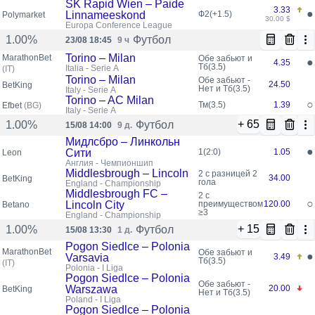
SK Rapid Wien – Paide
3.33
●
Linnameeskond
Ф2(+1.5)
Polymarket
30.00 $
Europa Conference League
Футбол
1.00%
23/08 18:45
9 ч
Torino – Milan
MarathonBet
Обе забьют и
●
4.35
Тб(3.5)
Italia - Serie A
(IT)
Torino – Milan
Обе забьют -
24.50
BetKing
Нет и Тб(3.5)
Italy - Serie A
Torino – AC Milan
○
Тм(3.5)
1.39
Efbet
(BG)
Italy - Serie A
+ 65
Футбол
1.00%
15/08 14:00
9 д.
Мидлсбро – Линкольн
●
Сити
1(2:0)
1.05
Leon
Англия - Чемпионшип
Middlesbrough – Lincoln
2 с разницей 2
34.00
BetKing
гола
England - Championship
Middlesbrough FC –
2 с
○
Lincoln City
преимуществом
120.00
Betano
≥3
England - Championship
+ 15
Футбол
1.00%
15/08 13:30
1 д.
Pogon Siedlce – Polonia
MarathonBet
Обе забьют и
●
Varsavia
3.49
Тб(3.5)
(IT)
Polonia - I Liga
Pogon Siedlce – Polonia
Обе забьют -
Warszawa
20.00
BetKing
Нет и Тб(3.5)
Poland - I Liga
Pogon Siedlce – Polonia