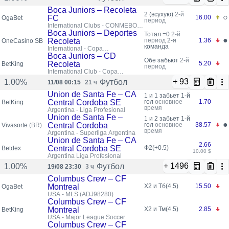
Boca Juniors – Recoleta
2 (всухую)
2-й
○
FC
16.00
OgaBet
период
International Clubs - CONMEBOL
Sudamericana
Boca Juniors – Deportes
Тотал =0
2-й
●
Recoleta
период
2-я
1.36
OneCasino SB
команда
International - Copa
Sudamericana
Boca Juniors – CD
Обе забьют
2-й
Recoleta
5.20
BetKing
период
International Club - Copa
Sudamericana
+ 93
Футбол
1.00%
11/08 00:15
21 ч
Union de Santa Fe – CA
1 и 1 забьет 1-й
Central Cordoba SE
гол
основное
1.70
BetKing
время
Argentina - Liga Profesional
Union de Santa Fe –
1 и 2 забьет 1-й
●
Central Cordoba
гол
основное
38.57
Vivasorte
(BR)
время
Argentina - Superliga Argentina
Union de Santa Fe – CA
2.66
Central Cordoba SE
Ф2(+0.5)
Betdex
10.00 $
Argentina Liga Profesional
+ 1496
Футбол
1.00%
19/08 23:30
3 ч
Columbus Crew – CF
Montreal
X2 и Тб(4.5)
15.50
OgaBet
USA - MLS (ADJ98280)
Columbus Crew – CF
Montreal
X2 и Тм(4.5)
2.85
BetKing
USA - Major League Soccer
Columbus Crew – CF