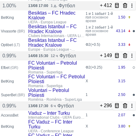
+ 412
Футбол
1.00%
13/08 17:00
1 д.
Besiktas – FC Hradec
1 и 1 забьет 1-й
Kralove
гол
основное
1.50
BetKing
время
UEFA - Europa League
Besiktas Istanbul – FC
1 и 2 забьет 1-й
●
Hradec Kralove
гол
основное
43.14
Vivasorte
(BR)
время
Clubes Internacionais - UEFA Liga
Europa
Besiktas Istanbul – FC
Hradec Kralove
Ф2(+0.5)
3.33
Optibet
(LT)
Europe - Europa League -
Qualification
+ 149
Футбол
0.99%
14/08 15:30
12 ч
FC Voluntari – Petrolul
○
Ploiesti
Ф2(+0.25)
1.95
Efbet
(GR)
Romania - Superliga
FC Voluntari – FC Petrolul
Ploiesti
X
3.15
BetKing
Romania - Superliga
Voluntari – Petrolul
●
Ploiesti
1
2.50
SuperBet
(BR)
Romênia - Romênia - SuperLiga
+ 296
Футбол
0.99%
13/08 17:30
6 ч
Vaduz – Inter Turku
●
1
2.07
AccessBet
International Clubs - UEFA Europa
Conference League, Qualification
FC Vaduz – FC Inter
Turku
X
3.80
BetKing
UEFA - Conference League
FC Vaduz – FC Inter