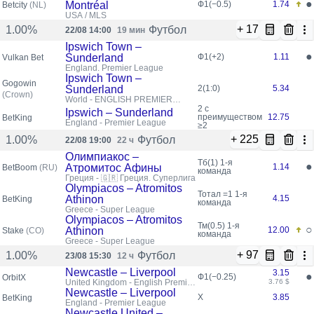
●
Montréal
Ф1(−0.5)
1.74
Betcity
(NL)
USA / MLS
+ 17
Футбол
1.00%
22/08 14:00
19 мин
Ipswich Town –
●
Sunderland
Ф1(+2)
1.11
Vulkan Bet
England. Premier League
Ipswich Town –
Gogowin
Sunderland
2(1:0)
5.34
(Crown)
World - ENGLISH PREMIER
LEAGUE
2 с
Ipswich – Sunderland
преимуществом
12.75
BetKing
England - Premier League
≥2
+ 225
Футбол
1.00%
22/08 19:00
22 ч
Олимпиакос –
Тб(1)
1-я
●
Атромитос Афины
1.14
BetBoom
(RU)
команда
Греция - 🇬🇷 Греция. Суперлига
Olympiacos – Atromitos
Тотал =1
1-я
Athinon
4.15
BetKing
команда
Greece - Super League
Olympiacos – Atromitos
Тм(0.5)
1-я
○
Athinon
12.00
Stake
(CO)
команда
Greece - Super League
+ 97
Футбол
1.00%
23/08 15:30
12 ч
Newcastle – Liverpool
3.15
●
Ф1(−0.25)
OrbitX
United Kingdom - English Premier
3.76 $
League
Newcastle – Liverpool
X
3.85
BetKing
England - Premier League
Newcastle United –