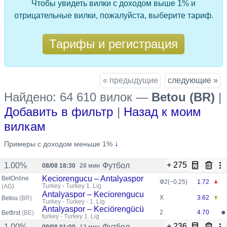
Чтобы увидеть вилки с доходом выше 1% и
отрицательные вилки, пожалуйста, выберите тариф.
Тарифы и регистрация
« предыдущие
следующие »
Найдено: 64 610 вилок
—
Betou (BR)
|
Добавить в фильтр
|
Назад к моим
вилкам
только что
↓
Примеры с доходом меньше 1%
+ 275
Футбол
1.00%
08/08 18:30
28 мин
Keciorengucu – Antalyaspor
BetOnline
Ф2(−0.25)
1.72
Turkey - Turkey 1. Lig
(AG)
Antalyaspor – Keciorengucu
X
3.62
Betou
(BR)
Turkey - Turkey - 1. Lig
Antalyaspor – Keciörengücü
●
2
4.70
Betfirst
(BE)
turkey - Turkey 1. Lig
+ 236
Футбол
1.00%