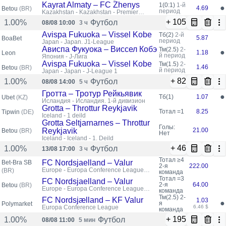
Kayrat Almaty – FC Zhenys
1(0:1)
1-й
●
4.69
Betou
(BR)
период
Kazakhstan - Kazakhstan - Premier
League
+ 105
Футбол
1.00%
08/08 10:00
3 ч
Avispa Fukuoka – Vissel Kobe
Тб(2)
2-й
5.87
BoaBet
период
Japan - Japan. J1-League
Ависпа Фукуока – Виссел Кобэ
Тм(2.5)
2-
●
1.18
Leon
й период
Япония - J-Лига
Avispa Fukuoka – Vissel Kobe
Тм(1.5)
2-
1.46
Betou
(BR)
й период
Japan - Japan - J-League 1
+ 82
Футбол
1.00%
08/08 14:00
5 ч
Гротта – Тротур Рейкьявик
●
Тб(1)
1.07
Ubet
(KZ)
Исландия - Исландия. 1-й дивизион
Grotta – Throttur Reykjavik
Тотал =1
8.25
Tipwin
(DE)
Iceland - 1 deild
Grotta Seltjarnarnes – Throttur
Голы:
Reykjavik
21.00
Betou
(BR)
Нет
Iceland - Iceland - 1. Deild
+ 46
Футбол
1.00%
13/08 17:00
3 ч
Тотал ≥4
FC Nordsjaelland – Valur
Bet-Bra SB
2-я
222.00
Europe - Europa Conference League
(BR)
команда
Qualifying
Тотал =3
FC Nordsjaelland – Valur
2-я
64.00
Betou
(BR)
Europe - Europa Conference League
команда
Qualifying
Тм(2.5)
2-
FC Nordsjælland – KF Valur
1.03
●
я
Polymarket
Europa Conference League
6.46 $
команда
+ 195
Футбол
1.00%
08/08 11:00
5 мин