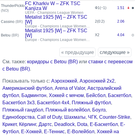
FC Kharkiv W – ZFK TSC
ThunderPickIo
●
Kanjiza W
Ф1(−1)
1.51
(NO)
UEFA - Champions League Women
Metalist 1925 [W] – ZFK TSC
[W]
2(0:2)
2.06
Cassino
(BR)
Europe - Champions League Women
Qualifying stq pr cu
Metalist 1925 [W] – ZFK TSC
○
[W]
X2
4.04
Betou
(BR)
Europe - Champions League Women
Qualifying
« предыдущие
следующие »
См. также:
коридоры с Betou (BR)
или
ставки с перевесом
с Betou (BR)
.
Показывать только с:
Аэрохоккей
,
Аэрохоккей 2x2
,
Американский футбол
,
Arena of Valor
,
Австралийский
футбол
,
Бадминтон
,
Хоккей с мячом
,
Бейсбол
,
Баскетбол
,
Баскетбол 3x3
,
Баскетбол 4x4
,
Пляжный футбол
,
Пляжный гандбол
,
Пляжный волейбол
,
Боулз
,
Единоборства
,
Call of Duty
,
Шахматы
,
ЧГК
,
Counter-Strike
,
Крикет
,
Кёрлинг
,
Дартс
,
Deadlock
,
Dota
,
Е-Баскетбол
,
Е-
Футбол
,
Е-Хоккей
,
Е-Теннис
,
Е-Волейбол
,
Хоккей на