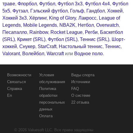
траве
,
Флорбол
,
Футбол
,
Футбол 3x3
,
Футбол 4x4
,
Футбол
5x5
,
Футзал
,
Гэльский футбол
,
Гольф
,
Гандбол
,
Хоккей
,
Хоккей 3x3
,
Хёрлинг
,
King of Glory
,
Лакросс
,
League of
Legends
,
Mobile Legends
,
NBA2K
,
Нетбол
,
Overwatch
,
Песапалло
,
Rainbow
,
Rocket League
,
Регби
,
Баскетбол
(SRL)
,
Крикет (SRL)
,
Футбол (SRL)
,
Теннис (SRL)
,
Шорт-
хоккей
,
Снукер
,
StarCraft
,
Настольный теннис
,
Теннис
,
Valorant
,
Волейбол
,
Warcraft
или
Водное поло
.
Возможности
Условия
Виды спорта
Связаться
обслуживания
Источники
Справка
Политика
FAQ
En
обработки
О системе
персональных
22 отзыва
данных
Оплата
© 2026
Valuesoft LLC
. Все права защищены