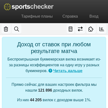
Тарифные планы
Справка
Вход
Доход от ставок при любом
результате матча
Беспроигрышная букмекерская вилка возникает из-
за разницы коэффициентов на одну игру у разных
букмекеров.
Читать дальше
Прямо сейчас для ваших настроек фильтра мы
нашли
121 896
доходных вилок.
Из них
44 205
вилок с доходом выше 1%.