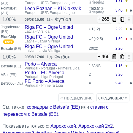
1.71
й период
Europe - UEFA Europa League -
(AU)
Qualification
Lech Poznan – KI Klaksvik
PointsBet
Тб(2.5)
2-
●
3.40
й период
Europe - UEFA Europa League -
(AU)
Qualification
+ 265
Футбол
1.00%
09/08 15:00
11 ч
Riga FC – Ogre United
Jogodeouro
●
Ф1(−2)
2.29
Latvia - Virsliga
(BR)
Riga FC – Ogre United
BlueChip
○
Ф2(+2.5)
1.59
Latvia - Latvia Virsliga
new
Riga FC – Ogre United
2(0:2)
2.20
Betsafe
(EE)
Latvia - Latvia Virsliga
+ 466
Футбол
1.00%
09/08 17:00
1 д.
Porto – Alverca
1 / ANB
1.15
Betsafe
(EE)
Portugal - Portugal - Primeira Liga
Porto – FC Alverca
2
9.20
VBet
(FR)
Portugal - Liga Portugal
FC Porto – Alverca
●
X
9.40
Bet3000
(DE)
Portugal - Primeira Liga
« предыдущие
следующие »
См. также:
коридоры с Betsafe (EE)
или
ставки с
перевесом с Betsafe (EE)
.
Показывать только с:
Аэрохоккей
,
Аэрохоккей 2x2
,