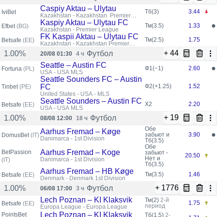
Caspiy Aktau – Ulytau
Тб(3)
3.44
IviBet
Kazakhstan - Kazakhstan. Premier
League
Kaspiy Aktau – Ulytau FC
●
Тм(3.5)
1.33
Efbet
(BG)
Kazakhstan - Premier League
FK Kaspii Aktau – Ulytau FC
Тм(2.5)
1.75
Betsafe
(EE)
Kazakhstan - Kazakhstan Premier
League
+ 44
Футбол
1.00%
20/08 01:30
4 ч
Seattle – Austin FC
●
Ф1(−1)
2.60
Fortuna
(PL)
USA - USA MLS
Seattle Sounders FC – Austin
FC
Ф2(+1.25)
1.52
Tinbet
(PE)
United States - USA - MLS
Seattle Sounders – Austin FC
X2
2.20
Betsafe
(EE)
USA - USA MLS
+ 19
Футбол
1.00%
08/08 12:00
18 ч
Обе
Aarhus Fremad – Køge
●
забьют и
3.90
DomusBet
(IT)
Danimarca - 1st Division
Тб(3.5)
Обе
Aarhus Fremad – Koge
BetPassion
забьют -
20.50
Нет и
Danimarca - 1st Division
(IT)
Тб(3.5)
Aarhus Fremad – HB Køge
Тм(3.5)
1.46
Betsafe
(EE)
Denmark - Denmark 1st Division
+ 1776
Футбол
1.00%
06/08 17:00
3 ч
Lech Poznan – KI Klaksvik
Тм(2)
2-й
1.75
Betsafe
(EE)
период
Europa League - Europa League
Lech Poznan – KI Klaksvik
PointsBet
Тб(1.5)
2-