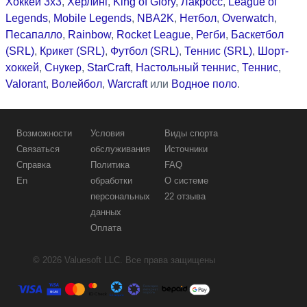
Хоккей 3x3
,
Хёрлинг
,
King of Glory
,
Лакросс
,
League of
Legends
,
Mobile Legends
,
NBA2K
,
Нетбол
,
Overwatch
,
Песапалло
,
Rainbow
,
Rocket League
,
Регби
,
Баскетбол
(SRL)
,
Крикет (SRL)
,
Футбол (SRL)
,
Теннис (SRL)
,
Шорт-
хоккей
,
Снукер
,
StarCraft
,
Настольный теннис
,
Теннис
,
Valorant
,
Волейбол
,
Warcraft
или
Водное поло
.
Возможности
Условия
Виды спорта
Связаться
обслуживания
Источники
Справка
Политика
FAQ
En
обработки
О системе
персональных
22 отзыва
данных
Оплата
© 2026
Valuesoft LLC
. Все права защищены