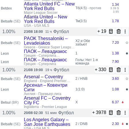
Soccer
Atlanta United FC – New
1.34
York Red Bulls
Тб(4.5)
- против
Betdex
3.39 $
3.95
Major League Soccer
Atlanta United – New
York Red Bulls
Тм(3.5)
1.78
Betsafe
(SE)
USA - USA MLS
+ 19
Футбол
1.00%
23/08 18:00
11 ч
PAOK Thessaloniki –
X2 и Обе
○
Levadeiakos
7.20
Betsafe
(SE)
забьют
Greece - Greece Super League
1
ПАОК – Левадиакос
●
1
1.38
Leon
Греция - Суперлига
(ADJ98280)
ПАОК – Левадиакос
Голы: Нет
1-я
7.90
Leon
команда
Греция - Суперлига
+ 330
Футбол
1.00%
21/08 19:00
19 ч
Arsenal – Coventry
○
2 / HNB
3.60
Betsafe
(SE)
England - England Premier
League
Арсенал – Ковентри
●
Сити
1(1:0)
1.08
Leon
Англия - Премьер-лига
Arsenal FC – Coventry
City FC
X
6.37
Betsul
(BR)
Inglaterra - Premier League
+ 3978
Футбол
1.00%
20/08 02:30
51 мин
Los Angeles Galaxy –
●
San Jose Earthquakes
2 / DNB
2.30
Betsafe
(SE)
USA - USA MLS