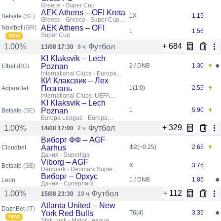
Greece - Super Cup
AEK Athens – OFI Kreta
1X
1.15
Betsafe
(SE)
Greece - Greece - Super Cup
(ADJ98280)
AEK Athens – OFI
Novibet
(GR)
1
1.56
Super Cup
new
+ 684
Футбол
1.00%
13/08 17:30
9 ч
KI Klaksvik – Lech
●
Poznan
2 / DNB
1.30
Efbet
(BG)
International Clubs - Europa
League
КИ Клаксвик – Лех
Познань
1(1:0)
2.55
AdjaraBet
International Clubs. UEFA
Europa League Qualifiers
KI Klaksvik – Lech
Poznan
1
5.90
Betsafe
(SE)
Europa League - Europa
League
+ 329
Футбол
1.00%
14/08 17:00
2 ч
Виборг ФФ – AGF
Aarhus
Ф2(−0.25)
2.65
Cloudbet
Дания - Superliga
Viborg – AGF
X
3.75
Betsafe
(SE)
Denmark - Denmark Super
League
Виборг – Орхус
●
1 / DNB
1.85
Leon
Дания - Суперлига
+ 112
Футбол
1.00%
15/08 23:30
19 ч
Atlanta United – New
DaznBet
(IT)
●
York Red Bulls
Тб(4)
3.35
new
Stati Uniti - Major League