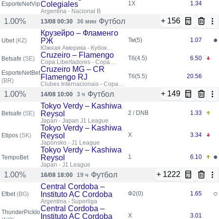
Colegiales
1X
1.34
EsporteNetVip
Argentina - Nacional B
+ 156
Футбол
1.00%
13/08 00:30
36 мин
Крузейро – Фламенго
●
РЖ
Тм(5)
1.07
Ubet
(KZ)
Южная Америка - Кубок
Либертадорес
Cruzeiro – Flamengo
Тб(4.5)
6.50
Betsafe
(SE)
Copa Libertadores - Copa
Libertadores
Cruzeiro MG – CR
EsporteNetBet
Flamengo RJ
Тб(5.5)
20.56
(BR)
Clubes Internacionais - Copa
Libertadores
+ 149
Футбол
1.00%
14/08 10:00
3 ч
Tokyo Verdy – Kashiwa
Reysol
2 / DNB
1.33
Betsafe
(SE)
Japan - Japan J1 League
Tokyo Verdy – Kashiwa
Reysol
X
3.34
Etipos
(SK)
Japonsko - J1 League
Tokyo Verdy – Kashiwa
●
Reysol
1
6.10
TempoBet
Japan - J1 League
+ 1222
Футбол
1.00%
16/08 18:00
19 ч
Central Cordoba –
○
Instituto AC Cordoba
Ф2(0)
1.65
Efbet
(BG)
Argentina - Superliga
Central Cordoba –
ThunderPickIo
Instituto AC Cordoba
X
3.01