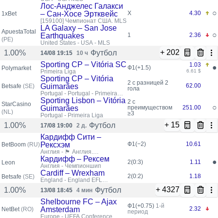
Лос-Анджелес Галакси
○
– Сан-Хосе Эртквейс
X
4.30
1xBet
[159100]
Чемпионат США. MLS
LA Galaxy – San Jose
ApuestaTotal
○
Earthquakes
1
2.36
(PE)
United States - USA - MLS
+ 202
Футбол
1.00%
14/08 19:15
10 ч
Sporting CP – Vitória SC
1.03
●
Ф1(+1.5)
Polymarket
Primeira Liga
6.61 $
Sporting CP – Vitória
2 с разницей 2
Guimarães
62.00
Betsafe
(SE)
гола
Portugal - Portugal - Primeira
Liga
Sporting Lisbon – Vitória
2 с
StarCasino
○
Guimarães
преимуществом
251.00
(NL)
≥3
Portugal - Primeira Liga
+ 15
Футбол
1.00%
17/08 19:00
2 д.
Кардифф Сити –
Рексхэм
Ф1(−2)
10.61
BetBoom
(RU)
Англия - 🏴󠁧󠁢󠁥󠁮󠁧󠁿 Англия.
Чемпионшип
Кардифф – Рексем
●
2(0:3)
1.11
Leon
Англия - Чемпионшип
Cardiff – Wrexham
2(0:2)
1.18
Betsafe
(SE)
England - England EFL
Championship
+ 4327
Футбол
1.00%
13/08 18:45
4 мин
Shelbourne FC – Ajax
Ф1(+0.75)
1-й
Amsterdam
2.32
NetBet
(RO)
период
Europe - UEFA Conference