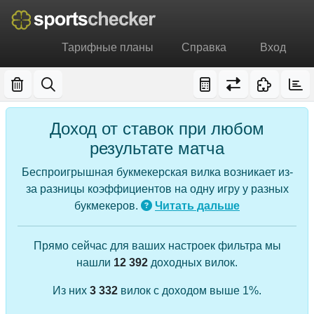
Тарифные планы
Справка
Вход
Доход от ставок при любом
результате матча
Беспроигрышная букмекерская вилка возникает из-
за разницы коэффициентов на одну игру у разных
букмекеров.
Читать дальше
Прямо сейчас для ваших настроек фильтра мы
нашли
12 392
доходных вилок.
Из них
3 332
вилок с доходом выше 1%.