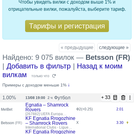
Чтобы увидеть вилки с доходом выше 1% и
отрицательные вилки, пожалуйста, выберите тариф.
Тарифы и регистрация
« предыдущие
следующие »
Найдено: 9 075 вилок
—
Betsson (FR)
|
Добавить в фильтр
|
Назад к моим
вилкам
только что
↓
Примеры с доходом меньше 1%
+ 33
Футбол
1.00%
13/08 19:00
2 ч
Egnatia – Shamrock
Rovers
Ф2(+0.25)
2.01
MelBet
[267882]
UEFA Europa
League
KF Egnatia Rrogozhine
– Shamrock Rovers
X
3.30
Betsson
(FR)
International Clubs - Ligue
Europa
KF Egnatia Rrogozhine