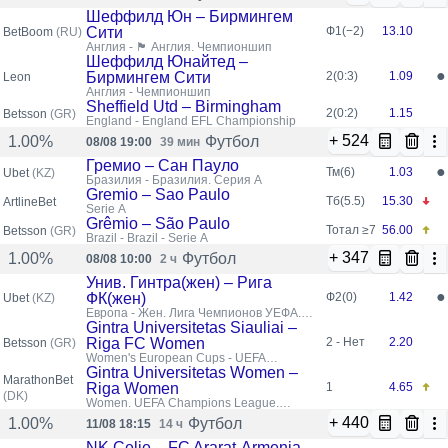
Шеффилд Юн – Бирмингем
Сити
Ф1(−2)
13.10
BetBoom
(RU)
Англия - 🏴󠁧󠁢󠁥󠁮󠁧󠁿 Англия. Чемпионшип
Шеффилд Юнайтед –
●
Бирмингем Сити
2(0:3)
1.09
Leon
Англия - Чемпионшип
Sheffield Utd – Birmingham
2(0:2)
1.15
Betsson
(GR)
England - England EFL Championship
+ 524
Футбол
1.00%
08/08 19:00
39 мин
Гремио – Сан Пауло
●
Тм(6)
1.03
Ubet
(KZ)
Бразилия - Бразилия. Серия A
Gremio – Sao Paulo
Тб(5.5)
15.30
ArtlineBet
Serie A
Grêmio – São Paulo
Тотал ≥7
56.00
Betsson
(GR)
Brazil - Brazil - Serie A
+ 347
Футбол
1.00%
08/08 10:00
2 ч
Унив. Гинтра(жен) – Рига
●
ФК(жен)
Ф2(0)
1.42
Ubet
(KZ)
Европа - Жен. Лига Чемпионов УЕФА.
Квалификация
Gintra Universitetas Siauliai –
Riga FC Women
2 - Нет
2.20
Betsson
(GR)
Women's European Cups - UEFA
Champions League Women
Gintra Universitetas Women –
MarathonBet
Riga Women
1
4.65
(DK)
Women. UEFA Champions League.
Qualifying Round. 2nd Round. 3rd Place.
+ 440
Футбол
1.00%
11/08 18:15
14 ч
Denmark
NK Celje – FC Ararat-Armenia