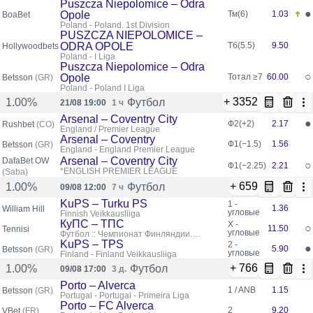
Puszcza Niepolomice – Odra
●
Opole
Тм(6)
1.03
BoaBet
Poland - Poland. 1st Division
PUSZCZA NIEPOLOMICE –
ODRA OPOLE
Тб(5.5)
9.50
Hollywoodbets
Poland - I Liga
Puszcza Niepolomice – Odra
○
Opole
Тотал ≥7
60.00
Betsson
(GR)
Poland - Poland I Liga
+ 3352
Футбол
1.00%
21/08 19:00
1 ч
Arsenal – Coventry City
●
Ф2(+2)
2.17
Rushbet
(CO)
England / Premier League
Arsenal – Coventry
Ф1(−1.5)
1.56
Betsson
(GR)
England - England Premier League
Arsenal – Coventry City
DafaBet OW
○
Ф1(−2.25)
2.21
*ENGLISH PREMIER LEAGUE
(Saba)
+ 659
Футбол
1.00%
09/08 12:00
7 ч
KuPS – Turku PS
1 -
1.36
William Hill
угловые
Finnish Veikkausliiga
КуПС – ТПС
X -
○
11.50
Tennisi
угловые
Футбол :: Чемпионат Финляндии.
Статистика
KuPS – TPS
2 -
●
5.90
Betsson
(GR)
угловые
Finland - Finland Veikkausliiga
+ 766
Футбол
1.00%
09/08 17:00
3 д.
Porto – Alverca
1 / ANB
1.15
Betsson
(GR)
Portugal - Portugal - Primeira Liga
Porto – FC Alverca
2
9.20
VBet
(FR)