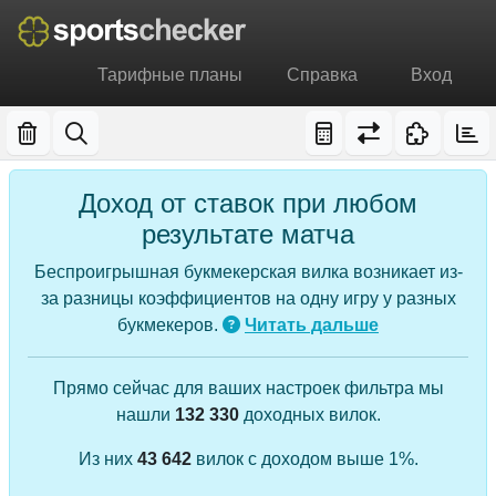
Тарифные планы
Справка
Вход
Доход от ставок при любом
результате матча
Беспроигрышная букмекерская вилка возникает из-
за разницы коэффициентов на одну игру у разных
букмекеров.
Читать дальше
Прямо сейчас для ваших настроек фильтра мы
нашли
132 330
доходных вилок.
Из них
43 642
вилок с доходом выше 1%.