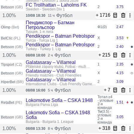
Sweden - Division 1 Sodra 2026
FC Trollhattan – Laholms FK
2
3.75
Betsson
(GR)
Sweden - Sweden Div 1
+ 1716
Футбол
1.00%
10/08 18:30
11 ч
Пендикспор – Батман
Петрольспор
Ф1(0)
2.47
Olimp
(Bet)
Турция. 1-я лига
Pendikspor – Batman Petrolspor
X
3.53
BetClic
(PL)
Turcja - Turcja Lig 1
Pendikspor – Batman Petrolspor
●
2
2.40
Betsson
(GR)
Turkey - Turkey 1. Lig
+ 215
Футбол
1.00%
08/08 18:00
2 ч
Galatasaray – Villarreal
●
1
2.35
Tipsport
(CZ)
Přátelské zápasy klubů, Fotbal - muži
TEAMS
Galatasaray – Villarreal
○
X
4.15
Betsson
(GR)
Friendly matches - Club Friendlies
Galatasaray – Villarreal
2
3.09
HiperBet
(BR)
International Clubs - Club Friendly Games
2026
+ 7
Футбол
1.00%
08/08 16:00
5 ч
Тотал ≥4
Lokomotive Sofía – CSKA 1948
- угловые
●
1.51
RetaBet
(PE)
2-я
Bulgaria Parva Liga
команда
Тм(3.5) -
Lokomotiv Sofia – CSKA 1948
угловые
Sofia
3.05
Betsson
(GR)
2-я
Bulgaria - Bulgaria 1. League
команда
+ 318
Футбол
1.00%
08/08 13:30
8 ч