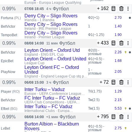
Europe - Europa League Qualifying
+ 162
Футбол
0.99%
07/08 18:45
4 ч
Derry City – Sligo Rovers
●
Ф2(+1)
2.70
Fortuna
(PL)
Irlandia - 1.Irlandia
Derry City – Sligo Rovers
1
1.40
BetVictor
Ireland - IRE Premier League
Derry City – Sligo Rovers
Ф1(−1.25)
1.90
TempoBet
Ireland - Premier League
+ 433
Футбол
0.99%
08/08 14:00
11 мин
Leyton Orient – Oxford Utd
Ф2(0) -
●
2.26
BetVictor
угловые
England - ENG EFL Cup
Leyton Orient – Oxford United
Ф1(+0.5) -
1.68
EpicBet
угловые
League Cup
Leyton Orient FC – Oxford
1 -
United
2.05
PlayNow
угловые
England - England League Cup stq pr
cu
+ 72
Футбол
0.99%
06/08 15:00
3 ч
Inter Turku – Vaduz
Тб(1.75)
1.29
Player
(RO)
Europe - UEFA Conference League
Qualification 2026
FC Inter Turku – FC Vaduz
Тм(2.5)
2.15
BetVictor
UEFA Club Competitions - UEFA
Conference League
Inter Turku – FC Vaduz
●
Тм(1.5)
5.53
Efbet
(BG)
International Clubs - Europa
Conference League
+ 795
Футбол
0.99%
08/08 14:00
<1 мин
Burton Albion – Blackburn
Ф1(−0.5) -
Rovers
2.75
LvBet
угловые