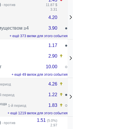
)
- против
11.87 $
3.31
4.20
муществом ≥4
3.90
●
+ ещё 373 вилки для этого события
1.17
●
2.90
т
10.00
○
+ ещё 49 вилок для этого события
4.26
 период
1.22
●
й период
хода
1.83
○
1-й период
+ ещё 1219 вилок для этого события
1.51
(5.0%)
)
- против
2.97