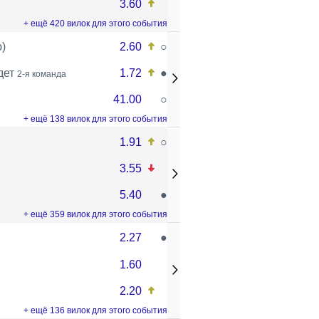
3.60
+ ещё 420 вилок для этого события
ю)
2.60
○
дет
1.72
●
2-я команда
41.00
○
+ ещё 138 вилок для этого события
1.91
○
3.55
5.40
●
+ ещё 359 вилок для этого события
2.27
●
1.60
2.20
+ ещё 136 вилок для этого события