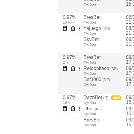
15:
Футбол
0.97%
BresBet
08/
21:
10 мин
Футбол
Yajuego
08/
(CO)
21:
Футбол
SkyBet
08/
21:
Футбол
0.97%
BresBet
09/
17:
2 ч
Футбол
Reidopitaco
09/
(BR)
17:
Футбол
Bet3000
09/
(DE)
17:
Футбол
0.97%
DaznBet
09/
(IT)
new
15:
16 ч
Футбол
Ubet
09/
(KZ)
15:
Футбол
BresBet
09/
15:
Футбол