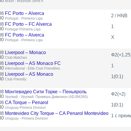
30
Brazil - Brazilian Serie A
08
FC Porto – Alverca
2 / HNB
00
Portugal - Primeira Liga
08
FC Porto – FC Alverca
1
00
Portugal Primeira Liga
08
FC Porto – Alverca
X
00
Portugal - Primeira Liga
08
Liverpool – Monaco
Ф2(+1.25
30
Club Matches
08
Liverpool – AS Monaco FC
1
30
International - Elite Club Friendlies
08
Liverpool – AS Monaco
1(0:1)
30
Club Friendly
08
Монтевидео Сити Торке – Пеньяроль
Ф2(+2)
30
Уругвай - Уругвай. Примера Дивизион (ADJ98280)
08
CA Torque – Penarol
1(0:1)
30
Uruguay Primera Division
08
Montevideo City Torque – CA Penarol Montevideo
1 с преи
30
Uruguay - Primera Division