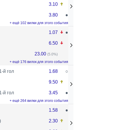
3.10
3.80
●
+ ещё 102 вилки для этого события
1.07
●
6.50
23.00
(5.0%)
+ ещё 176 вилок для этого события
1-й гол
1.68
○
9.50
1-й гол
3.45
●
+ ещё 264 вилки для этого события
1.58
●
)
2.30