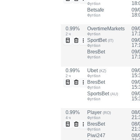
18:
Футбол
Betsafe
09/
18:
Футбол
0.99%
OvertimeMarkets
09/
17:
2 ч
Футбол
SportBet
09/
(IT)
17:
Футбол
BresBet
09/
17:
Футбол
0.99%
Ubet
09/
(KZ)
15:
2 ч
Футбол
BresBet
09/
15:
Футбол
SportsBet
09/
(AU)
15:
Футбол
0.99%
Player
08/
(RO)
21:
4 ч
Футбол
BresBet
08/
21:
Футбол
Piwi247
08/