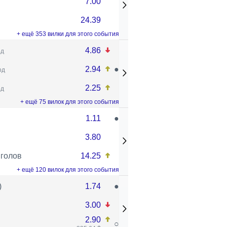
7.00
24.39
+ ещё 353 вилки для этого события
4.86
од
2.94
●
од
2.25
од
+ ещё 75 вилок для этого события
1.11
●
3.80
 голов
14.25
+ ещё 120 вилок для этого события
)
1.74
●
3.00
2.90
○