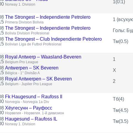
1(0:1)
00
Norway 1. Division
08
The Strongest – Independiente Petrolero
1 (всуху
15
Primera Division Bolivia
08
The Strongest – Independiente Petrolero
Голы: Бу
15
Bolivia Division Profesional
08
The Strongest – Club Independiente Petrolero
Тм(0.5)
15
Bolivian Liga de Futbol Profesional
08
Royal Antwerp – Waasland-Beveren
1
15
Belgium Pro League
08
Antwerpen – SK Beveren
X
15
Bélgica - 1° Divisão A
08
Royal Antwerpen – SK Beveren
2
15
Belgium - Jupiler Pro League
08
Fk Haugesund – Raufoss Il
Тб(4)
00
Norvegia - Norvegia 1a Div
08
Хёугесунн – Рауфосс
Тм(4.5)
00
Норвегия - Норвегия. 1-й дивизион
08
Haugesund – Raufoss IL
Тм(3.5)
00
Norway 1. Division