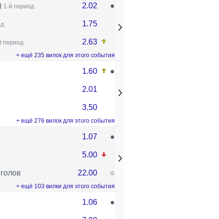
)
2.02
●
1-й период
1.75
од
2.63
й период
+ ещё 235 вилок для этого события
1.60
●
2.01
3.50
+ ещё 276 вилок для этого события
1.07
●
5.00
 голов
22.00
○
+ ещё 103 вилки для этого события
1.06
●