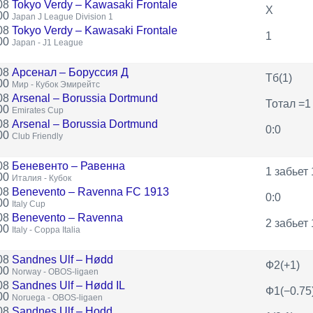
08
Tokyo Verdy – Kawasaki Frontale
X
00
Japan J League Division 1
08
Tokyo Verdy – Kawasaki Frontale
1
00
Japan - J1 League
08
Арсенал – Боруссия Д
Тб(1)
00
Мир - Кубок Эмирейтс
08
Arsenal – Borussia Dortmund
Тотал =1
00
Emirates Cup
08
Arsenal – Borussia Dortmund
0:0
00
Club Friendly
08
Беневенто – Равенна
1 забьет 
00
Италия - Кубок
08
Benevento – Ravenna FC 1913
0:0
00
Italy Cup
08
Benevento – Ravenna
2 забьет 
00
Italy - Coppa Italia
08
Sandnes Ulf – Hødd
Ф2(+1)
00
Norway - OBOS-ligaen
08
Sandnes Ulf – Hødd IL
Ф1(−0.75
00
Noruega - OBOS-ligaen
08
Sandnes Ulf – Hodd