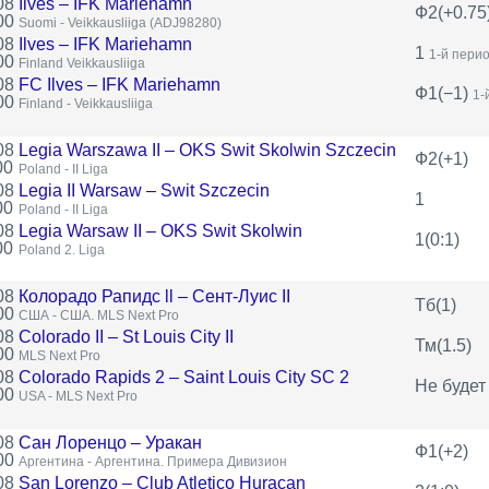
08
Ilves – IFK Mariehamn
Ф2(+0.75
00
Suomi - Veikkausliiga (ADJ98280)
08
Ilves – IFK Mariehamn
1
1-й пери
00
Finland Veikkausliiga
08
FC Ilves – IFK Mariehamn
Ф1(−1)
1-
00
Finland - Veikkausliiga
08
Legia Warszawa II – OKS Swit Skolwin Szczecin
Ф2(+1)
00
Poland - II Liga
08
Legia II Warsaw – Swit Szczecin
1
00
Poland - II Liga
08
Legia Warsaw II – OKS Swit Skolwin
1(0:1)
00
Poland 2. Liga
08
Колорадо Рапидс ll – Сент-Луис II
Тб(1)
00
США - США. MLS Next Pro
08
Colorado II – St Louis City II
Тм(1.5)
00
MLS Next Pro
08
Colorado Rapids 2 – Saint Louis City SC 2
Не будет
00
USA - MLS Next Pro
08
Сан Лоренцо – Уракан
Ф1(+2)
00
Аргентина - Аргентина. Примера Дивизион
08
San Lorenzo – Club Atletico Huracan