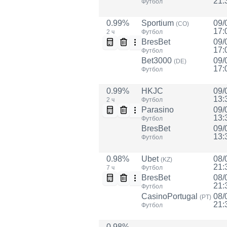
21:
Футбол
0.99%
Sportium
09/
(CO)
17:
2 ч
Футбол
BresBet
09/
17:
Футбол
Bet3000
09/
(DE)
17:
Футбол
0.99%
HKJC
09/
13:
2 ч
Футбол
Parasino
09/
13:
Футбол
BresBet
09/
13:
Футбол
0.98%
Ubet
08/
(KZ)
21:
7 ч
Футбол
BresBet
08/
21:
Футбол
CasinoPortugal
08/
(PT)
21:
Футбол
0.98%