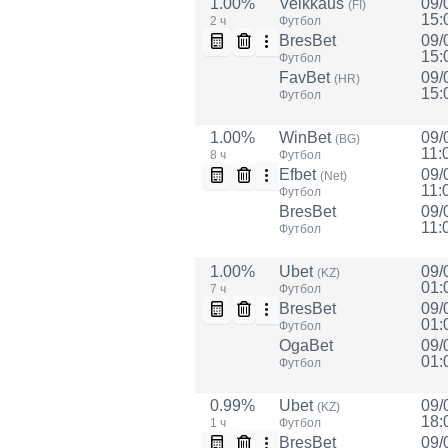
1.00%
Veikkaus
09/
(FI)
15:
2 ч
Футбол
BresBet
09/
15:
Футбол
FavBet
09/
(HR)
15:
Футбол
1.00%
WinBet
09/
(BG)
11:
8 ч
Футбол
Efbet
09/
(Net)
11:
Футбол
BresBet
09/
11:
Футбол
1.00%
Ubet
09/
(KZ)
01:
7 ч
Футбол
BresBet
09/
01:
Футбол
OgaBet
09/
01:
Футбол
0.99%
Ubet
09/
(KZ)
18:
1 ч
Футбол
BresBet
09/