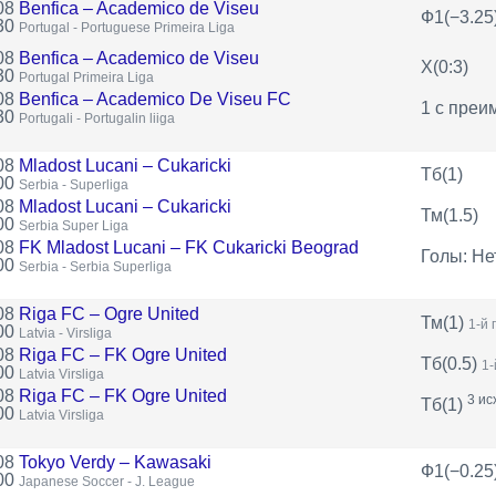
08
Benfica – Academico de Viseu
Ф1(−3.25
30
Portugal - Portuguese Primeira Liga
08
Benfica – Academico de Viseu
X(0:3)
30
Portugal Primeira Liga
08
Benfica – Academico De Viseu FC
1 с преи
30
Portugali - Portugalin liiga
08
Mladost Lucani – Cukaricki
Тб(1)
00
Serbia - Superliga
08
Mladost Lucani – Cukaricki
Тм(1.5)
00
Serbia Super Liga
08
FK Mladost Lucani – FK Cukaricki Beograd
Голы: Не
00
Serbia - Serbia Superliga
08
Riga FC – Ogre United
Тм(1)
1-й
00
Latvia - Virsliga
08
Riga FC – FK Ogre United
Тб(0.5)
1-
00
Latvia Virsliga
08
Riga FC – FK Ogre United
3 ис
Тб(1)
00
Latvia Virsliga
08
Tokyo Verdy – Kawasaki
Ф1(−0.25
00
Japanese Soccer - J. League