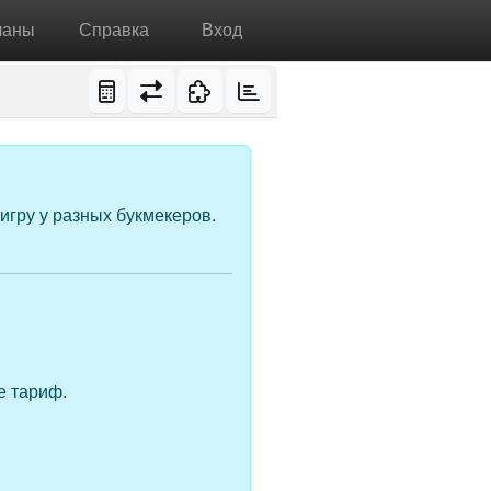
ланы
Справка
Вход
игру у разных букмекеров.
е тариф.