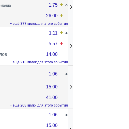
1.75
○
команда
26.00
+ ещё 377 вилок для этого события
1.11
●
5.57
олов
14.00
+ ещё 213 вилок для этого события
1.06
●
15.00
41.00
+ ещё 203 вилки для этого события
1.06
●
15.00