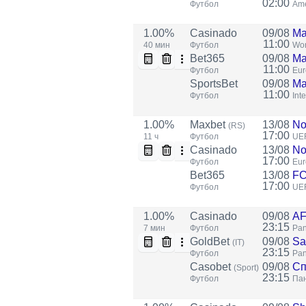
02:00
Футбол
Ame
1.00%
Casinado
09/08
Ma
11:00
40 мин
Футбол
Wor
Bet365
09/08
Ma
11:00
Футбол
Eur
SportsBet
09/08
Ma
11:00
Футбол
Int
1.00%
Maxbet
13/08
No
(RS)
17:00
11 ч
Футбол
UEF
Casinado
13/08
No
17:00
Футбол
Eur
Bet365
13/08
FC
17:00
Футбол
UEF
1.00%
Casinado
09/08
AF
23:15
7 мин
Футбол
Pan
GoldBet
09/08
Sa
(IT)
23:15
Футбол
Pan
Casobet
09/08
Сп
(Sport)
23:15
Футбол
Пан