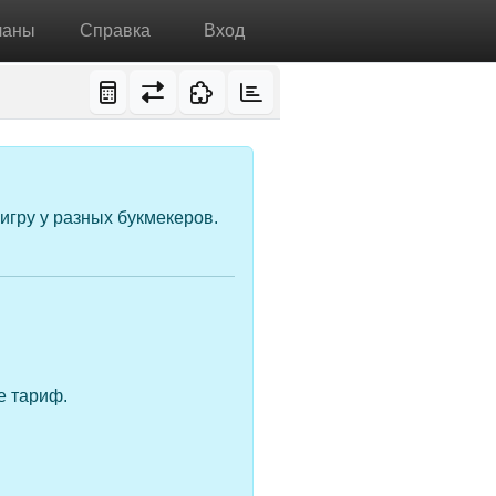
ланы
Справка
Вход
игру у разных букмекеров.
е тариф.