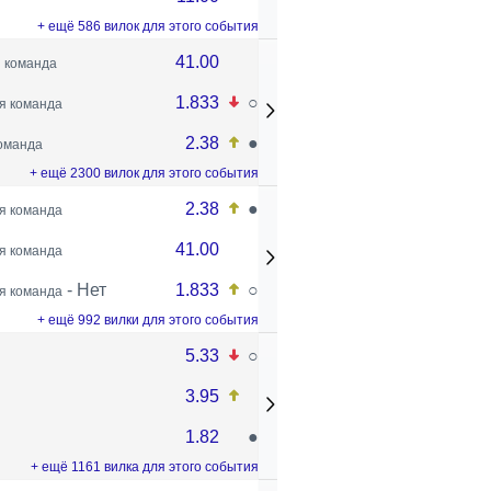
+ ещё 586 вилок для этого события
41.00
я команда
1.833
○
-я команда
2.38
●
команда
+ ещё 2300 вилок для этого события
2.38
●
-я команда
41.00
-я команда
- Нет
1.833
○
-я команда
+ ещё 992 вилки для этого события
5.33
○
3.95
1.82
●
+ ещё 1161 вилка для этого события