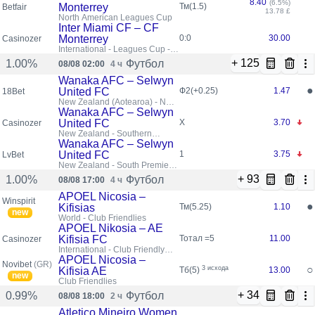
8.40
(6.5%)
Monterrey
Тм(1.5)
Betfair
13.78 £
North American Leagues Cup
Inter Miami CF – CF
Monterrey
0:0
30.00
Casinozer
International - Leagues Cup -
YYUZJR
+ 125
Футбол
1.00%
08/08 02:00
4 ч
Wanaka AFC – Selwyn
●
United FC
Ф2(+0.25)
1.47
18Bet
New Zealand (Aotearoa) - New
Zealand South Premier League
Wanaka AFC – Selwyn
United FC
X
3.70
Casinozer
New Zealand - Southern
Football League
Wanaka AFC – Selwyn
United FC
1
3.75
LvBet
New Zealand - South Premier
League
+ 93
Футбол
1.00%
08/08 17:00
4 ч
APOEL Nicosia –
Winspirit
●
Kifisias
Тм(5.25)
1.10
new
World - Club Friendlies
APOEL Nikosia – AE
Kifisia FC
Тотал =5
11.00
Casinozer
International - Club Friendly
Games
APOEL Nicosia –
Novibet
(GR)
○
3 исхода
Kifisia AE
Тб(5)
13.00
new
Club Friendlies
+ 34
Футбол
0.99%
08/08 18:00
2 ч
Atletico Mineiro Women