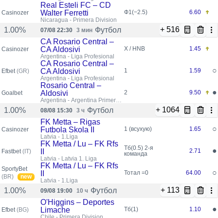
Division Apertura
Real Esteli FC – CD
Walter Ferretti
Ф1(−2.5)
6.60
Casinozer
Nicaragua - Primera Division
+ 516
Футбол
1.00%
07/08 22:30
3 мин
CA Rosario Central –
CA Aldosivi
X / HNB
1.45
Casinozer
Argentina - Liga Profesional
CA Rosario Central –
○
CA Aldosivi
1
1.59
Efbet
(GR)
Argentina - Liga Profesional
Rosario Central –
●
Aldosivi
2
9.50
Goalbet
Argentina - Argentina Primera
Division
+ 1064
Футбол
1.00%
08/08 15:30
3 ч
FK Metta – Rigas
○
Futbola Skola II
1 (всухую)
1.65
Casinozer
Latvia - 1.Liga
FK Metta / Lu – FK Rfs
Тб(0.5)
2-я
●
II
2.71
Fastbet
(IT)
команда
Latvia - Latvia 1. Liga
FK Metta / Lu – FK Rfs
SportyBet
○
II
Тотал =0
64.00
(BR)
new
Latvia - 1.Liga
+ 113
Футбол
1.00%
09/08 19:00
10 ч
O'Higgins – Deportes
●
Limache
Тб(1)
1.10
Efbet
(BG)
Chile - Primera Division