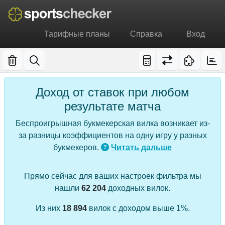
Тарифные планы
Справка
Вход
Доход от ставок при любом
результате матча
Беспроигрышная букмекерская вилка возникает из-
за разницы коэффициентов на одну игру у разных
букмекеров.
Читать дальше
Прямо сейчас для ваших настроек фильтра мы
нашли
62 204
доходных вилок.
Из них
18 894
вилок с доходом выше 1%.