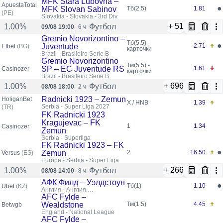
MFK Stara Lubovna –
ApuestaTotal
●
MFK Slovan Sabinov
Тб(2.5)
1.81
(PE)
Slovakia - Slovakia - 3rd Div
+ 51
Футбол
1.00%
09/08 19:00
6 ч
Gremio Novorizontino –
Тб(5.5) -
●
Juventude
2.71
Efbet
(BG)
карточки
Brazil - Brasileiro Serie B
Gremio Novorizontino
Тм(5.5) -
SP – EC Juventude RS
1.61
Casinozer
карточки
Brazil - Brasileiro Serie B
+ 696
Футбол
1.00%
08/08 18:00
2 ч
Radnicki 1923 – Zemun
HoliganBet
X / HNB
1.39
Serbia - Super Liga 2027
(TR)
FK Radnicki 1923
Kragujevac – FK
1
1.34
Casinozer
Zemun
Serbia - Superliga
FK Radnicki 1923 – FK
●
Zemun
2
16.50
Versus
(ES)
Europe - Serbia - Super Liga
+ 266
Футбол
1.00%
08/08 14:00
8 ч
АФК Филд – Уэлдстоун
●
Тб(1)
1.10
Ubet
(KZ)
Англия - Англия.
Национальная Лига
AFC Fylde –
Wealdstone
Тм(1.5)
4.45
Betwgb
England - National League
AFC Fylde –