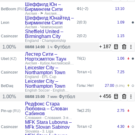
Шеффилд Юн –
Бирмингем Сити
Ф1(−2)
13.10
BetBoom
(RU)
Англия - 🏴󠁧󠁢󠁥󠁮󠁧󠁿 Англия.
Чемпионшип
Шеффилд Юнайтед –
●
Бирмингем Сити
2(0:3)
1.09
Leon
Англия - Чемпионшип
Sheffield United –
Birmingham City
2(0:2)
1.15
Casinozer
England - Championship
+ 187
Футбол
1.00%
08/08 14:00
1 ч
Лестер Сити –
●
Нортхэмптон Таун
Тб(1)
1.06
Ubet
(KZ)
Англия - Кубок Английской
лиги
Leicester City –
Northampton Town
Тотал =1
7.25
Casinozer
England - EFL Cup
Leicester City –
○
Northampton Town
Голы: Нет
27.00
BetDaq
(5.0%)
English Soccer - English
League Cup
+ 456
Футбол
1.00%
08/08 15:00
7 мин
Редфокс Стара
Любовна – Слован
Тм(2.25)
2.75
Pin-up
(RU)
Сабинов
Словакия - Словакия. 3-я
лига
MFK Stara Lubovna –
○
MFk Slovan Sabinov
Тотал =2
4.30
Casinozer
Slovakia - 3. Liga