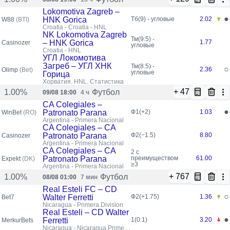
Lokomotiva Zagreb –
●
HNK Gorica
Тб(9) - угловые
2.02
W88
(BTI)
Croatia - Croatia - HNL
NK Lokomotiva Zagreb
Тм(9.5) -
– HNK Gorica
1.77
Casinozer
угловые
Croatia - HNL
УГЛ Локомотива
Загреб – УГЛ ХНК
Тм(8.5) -
○
2.36
Olimp
(Bet)
угловые
Горица
Хорватия. HNL. Статистика
+ 47
Футбол
1.00%
09/08 18:00
4 ч
CA Colegiales –
●
Patronato Parana
Ф1(+2)
1.03
WinBet
(RO)
Argentina - Primera Nacional
CA Colegiales – CA
Patronato Parana
Ф2(−1.5)
8.80
Casinozer
Argentina - Primera Nacional
CA Colegiales – CA
2 с
Patronato Parana
преимуществом
61.00
Expekt
(DK)
≥3
Argentina - Primera Nacional
+ 767
Футбол
1.00%
08/08 01:00
7 мин
Real Esteli FC – CD
○
Walter Ferretti
Ф2(+1.75)
1.36
Bet7
Nicaragua - Primera Division
Real Esteli – CD Walter
●
Ferretti
1(0:1)
3.20
MerkurBets
Nicaragua - Nicaragua Primera