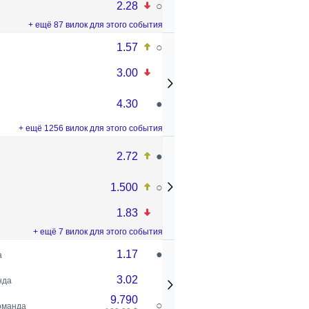
2.28
○
+ ещё 87 вилок для этого события
1.57
○
3.00
4.30
●
+ ещё 1256 вилок для этого события
2.72
●
1.500
○
1.83
+ ещё 7 вилок для этого события
1.17
●
а
3.02
нда
9.790
○
команда