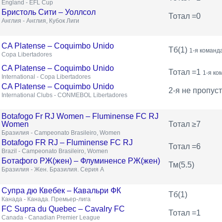
England - EFL Cup
Бристоль Сити – Уоллсол
Тотал =0
Англия - Англия, Кубок Лиги
CA Platense – Coquimbo Unido
Тб(1)
1-я команд
Copa Libertadores
CA Platense – Coquimbo Unido
Тотал =1
1-я ко
International - Copa Libertadores
CA Platense – Coquimbo Unido
2-я не пропус
International Clubs - CONMEBOL Libertadores
Botafogo Fr RJ Women – Fluminense FC RJ
Women
Тотал ≥7
Бразилия - Campeonato Brasileiro, Women
Botafogo FR RJ – Fluminense FC RJ
Тотал =6
Brazil - Campeonato Brasileiro, Women
Ботафого РЖ(жен) – Флуминенсе РЖ(жен)
Тм(5.5)
Бразилия - Жен. Бразилия. Серия А
Супра дю Квебек – Кавальри ФК
Тб(1)
Канада - Канада. Премьер-лига
FC Supra du Quebec – Cavalry FC
Тотал =1
Canada - Canadian Premier League