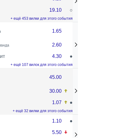
19.10
○
+ ещё 453 вилки для этого события
1.65
а
2.60
манда
тит
4.30
●
+ ещё 107 вилок для этого события
45.00
30.00
1.07
●
+ ещё 32 вилки для этого события
1.10
●
5.50