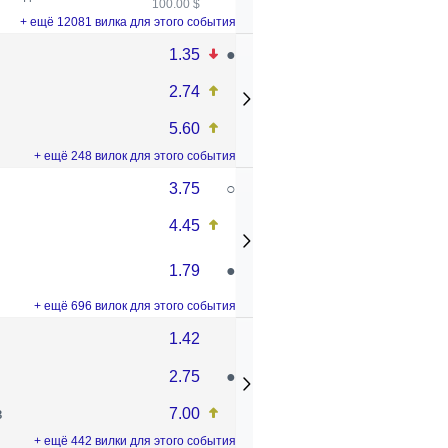
100.00 $
+ ещё 12081 вилка для этого события
1.35
●
2.74
5.60
+ ещё 248 вилок для этого события
3.75
○
4.45
1.79
●
+ ещё 696 вилок для этого события
1.42
2.75
●
в
7.00
+ ещё 442 вилки для этого события