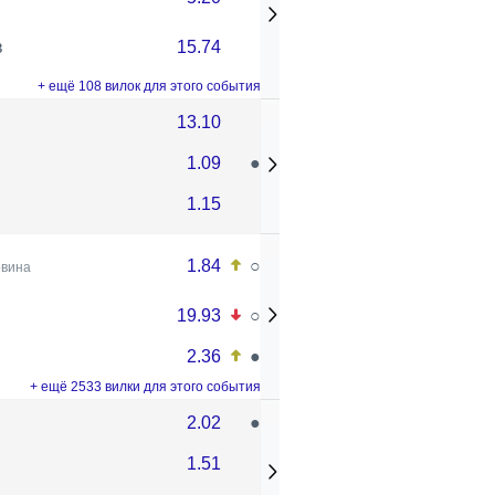
в
15.74
+ ещё 108 вилок для этого события
13.10
1.09
●
1.15
1.84
○
овина
19.93
○
2.36
●
+ ещё 2533 вилки для этого события
2.02
●
1.51