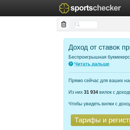
Доход от ставок п
Беспроигрышная букмекерск
Читать дальше
Прямо сейчас для ваших н
Из них
31 934
вилок с дохо
Чтобы увидеть вилки с дох
Тарифы и регист