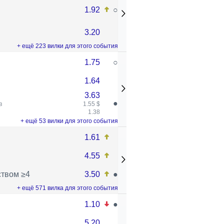
1.92
○
3.20
+ ещё 223 вилки для этого события
1.75
○
1.64
3.63
●
в
1.55 $
1.38
+ ещё 53 вилки для этого события
1.61
4.55
ством ≥4
3.50
●
+ ещё 571 вилка для этого события
1.10
●
5.20