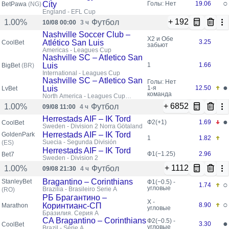
○
City
Голы: Нет
19.06
BetPawa
(NG)
England - EFL Cup
+ 192
Футбол
1.00%
10/08 00:00
3 ч
Nashville Soccer Club –
X2 и Обе
Atlético San Luis
3.25
CoolBet
забьют
Americas - Leagues Cup
Nashville SC – Atletico San
Luis
1
1.66
BigBet
(BR)
International - Leagues Cup
Nashville SC – Atletico San
Голы: Нет
●
Luis
1-я
12.50
LvBet
команда
North America - Leagues Cup
(ADJ98280)
+ 6852
Футбол
1.00%
09/08 11:00
4 ч
Herrestads AIF – IK Tord
●
Ф2(+1)
1.69
CoolBet
Sweden - Division 2 Norra Götaland
Herrestads AIF – IK Tord
GoldenPark
1
1.82
Suecia - Segunda División
(ES)
Herrestads AIF – IK Tord
Ф1(−1.25)
2.96
Bet7
Sweden - Division 2
+ 1112
Футбол
1.00%
09/08 21:30
4 ч
Bragantino – Corinthians
StanleyBet
Ф1(−0.5) -
○
1.74
угловые
Brazilia - Brasileiro Serie A
(RO)
РБ Брагантино –
X -
○
Коринтианс-СП
8.90
Marathon
угловые
Бразилия. Серия A
CA Bragantino – Corinthians
Ф2(−0.5) -
●
3.30
CoolBet
угловые
Brazil - Série A