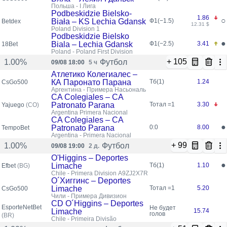
Польша - I Лига
Podbeskidzie Bielsko-
1.86
○
Biała – KS Lechia Gdansk
Ф1(−1.5)
Betdex
12.31 $
Poland Division 1
Podbeskidzie Bielsko
●
Biala – Lechia Gdansk
Ф1(−2.5)
3.41
18Bet
Poland - Poland First Division
+ 105
Футбол
1.00%
09/08 18:00
5 ч
Атлетико Колегиалес –
КА Паронато Парана
Тб(1)
1.24
CsGo500
Аргентина - Примера Насьональ
CA Colegiales – CA
Patronato Parana
Тотал =1
3.30
Yajuego
(CO)
Argentina Primera Nacional
CA Colegiales – CA
●
Patronato Parana
0:0
8.00
TempoBet
Argentina - Primera Nacional
+ 99
Футбол
1.00%
09/08 19:00
2 д.
O'Higgins – Deportes
●
Limache
Тб(1)
1.10
Efbet
(BG)
Chile - Primera Division A9ZJ2X7R
О´Хиггинс – Deportes
Limache
Тотал =1
5.20
CsGo500
Чили - Примера Дивизион
CD O´Higgins – Deportes
EsporteNetBet
Не будет
Limache
15.74
голов
(BR)
Chile - Primeira Divisão