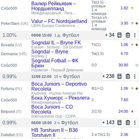
Conference League
Тб(3.5) -
Валюр Рейкьявик –
угловые
Нордшелланд
1.82
CsGo500
1-я
Международный - Лига
команда
конференций УЕФА,
Тотал ≥5 -
Квалификация
Valur – FC Nordsjaelland
угловые
●
3.30
PokerStars
(UK)
1-я
UEFA Europa Conference
команда
Qualifiers
+ 34
Футбол
1.00%
09/08 15:00
1 д.
Sogndal IL – Bryne FK
●
Тб(1)
1.06
Bovada
(LV)
Europe - Norway - 1st Division
Sogndal – Bryne
Тм(1.5)
4.70
Germania
(HR)
Norway 2
Sogndal Fotball – ФК
○
Брюн
0:0
30.00
CsGo500
Норвегия - Первый Дивизион
+ 238
Футбол
0.99%
11/08 22:00
15 ч
Boca Juniors – Deportivo
●
Recoleta
Ф1(+1)
1.06
Fortuna
(PL)
Klubowe - Puchar Ameryki Płd.
Бока Хуниорс – Реколета
2
7.60
CsGo500
Международный -
Южноамериканский Кубок
Boca Juniors – CD
Recoleta
2(1:0)
24.00
Betpoint
(IT)
internazionali club - COPA
SUDAMERICANA
+ 143
Футбол
0.99%
06/08 18:00
2 ч
HB Torshavn II – B36
Torshavn II
2 и Тб(1.5)
2.36
DafaBet
(ES)