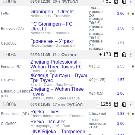
+ 51
Футбол
1.00%
09/08 12:30
20 ч
Тм(4) -
Groningen – Utrecht
угловые
●
2.60
LvBet
2-я
Netherlands - Eredivisie
команда
Тб(3.5) -
FC Groningen – FC
угловые
○
Utrecht
1.50
Betrivers
(CA)
2-я
Netherlands / Eredivisie
команда
Тб(4.5) -
Гронинген – Утрехт
угловые
1.97
CsGo500
2-я
Нидерланды - Эредивизи
команда
+ 173
Футбол
1.00%
08/08 11:35
15 ч
Zhejiang Professional –
●
Wuhan Three Towns FC
Ф1(−1)
2.55
Fortuna
(PL)
Chiny - 1.Chiny
Желянд Гринтаун – Вухан
Три Таунс
Ф2(+1.25)
1.57
CsGo500
Китай - Супер Лига Китая
Zhejiang – Wuhan Three
EstorilSolCasinos
Towns
Ф2(+0.5)
2.06
(PT)
China - China - Super League
+ 1255
Футбол
1.00%
06/08 18:45
17 мин
Rijeka – Ilves
●
1 (всухую)
1.83
Betnacional
(BR)
Clubes Internacionais - Conference
League Eliminatórias
1-я не
Риека – Ильвес
пропустит
2.60
CsGo500
Международный - Лига
- Нет
конференций УЕФА,
HNK Rijeka – Tampereen
Квалификация