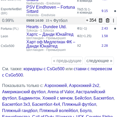
я команда
Netherlands - Eredivisie
PSV Eindhoven – Fortuna
EsporteNetBet
Тб(5.5)
1-
●
Sittard
9.15
я команда
(BR)
Holanda - Eredivisie
+ 354
Футбол
0.99%
09/08 14:00
15 ч
Hearts – Dundee Utd.
●
Ф1(−1)
2.43
Fortuna
(PL)
Szkocja - 1.Szkocja
Хартс – Данди Юнайтед
Ф2(+1.25)
1.58
Leon
Шотландия - Премьершип
Харт оф Мидлотиан ФК –
Данди Юнайтед
X2
2.28
CsGo500
Шотландия - Премьершип
« предыдущие
следующие »
См. также:
коридоры с CsGo500
или
ставки с перевесом
с CsGo500
.
Показывать только с:
Аэрохоккей
,
Аэрохоккей 2x2
,
Американский футбол
,
Arena of Valor
,
Австралийский
футбол
,
Бадминтон
,
Хоккей с мячом
,
Бейсбол
,
Баскетбол
,
Баскетбол 3x3
,
Баскетбол 4x4
,
Пляжный футбол
,
Пляжный гандбол
,
Пляжный волейбол
,
Боулз
,
Единоборства
,
Call of Duty
,
Шахматы
,
ЧГК
,
Counter-Strike
,