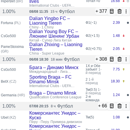
○
Ilves
Тотал =0
16.68
HiperBet
(BR)
International Clubs - UEFA
Conference League 26/27
+ 377
Футбол
1.00%
08/08 11:35
15 ч
Dalian Yingbo FC –
●
Liaoning Tieren
Ф1(−1)
2.39
Fortuna
(PL)
Chiny - 1.Chiny
Dalian Young Boy FC –
Ляонинг Шенянг Урбан
Ф2(+1.5)
1.48
CsGo500
Китай - Супер Лига Китая
Dalian Zhixing – Liaoning
PameStoixima
Tieren
Ф2(+0.75)
2.05
(GR)
China - Super League
+ 308
Футбол
1.00%
06/08 18:30
18 мин
1X и Обе
Брага – Динамо Минск
забьют
1-
7.75
CsGo500
Международный - Лига
й период
конференций УЕФА,
Sporting Braga – FC
Квалификация
2
1-й
Dinamo Minsk
18.30
BetX
(CZ)
период
International Clubs - UEFA
Conference League
Тм(0.5)
1-
Braga – Dinamo Minsk
й период
●
1.24
Germania
(HR)
2-я
Qualification Conference League
команда
+ 66
Футбол
1.00%
07/08 20:15
8 ч
Комерсиантес Унидос –
●
Куско
Тм(5)
1.08
Ubet
(KZ)
Перу - Перу. Примера дивизион
Комерсиантес Унидос –