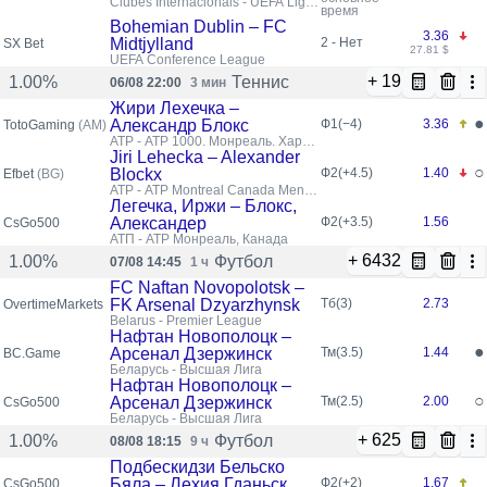
Clubes Internacionais - UEFA Liga
время
Conferência
Bohemian Dublin – FC
3.36
Midtjylland
2 - Нет
SX Bet
27.81 $
UEFA Conference League
+ 19
Теннис
1.00%
06/08 22:00
3 мин
Жири Лехечка –
●
Александр Блокс
Ф1(−4)
3.36
TotoGaming
(AM)
ATP - ATP 1000. Монреаль. Хард.
Канада
Jiri Lehecka – Alexander
○
Blockx
Ф2(+4.5)
1.40
Efbet
(BG)
ATP - ATP Montreal Canada Men
Singles
Легечка, Иржи – Блокс,
Александер
Ф2(+3.5)
1.56
CsGo500
АТП - ATP Монреаль, Канада
+ 6432
Футбол
1.00%
07/08 14:45
1 ч
FC Naftan Novopolotsk –
FK Arsenal Dzyarzhynsk
Тб(3)
2.73
OvertimeMarkets
Belarus - Premier League
Нафтан Новополоцк –
●
Арсенал Дзержинск
Тм(3.5)
1.44
BC.Game
Беларусь - Высшая Лига
Нафтан Новополоцк –
○
Арсенал Дзержинск
Тм(2.5)
2.00
CsGo500
Беларусь - Высшая Лига
+ 625
Футбол
1.00%
08/08 18:15
9 ч
Подбескидзи Бельско
Бяла – Лехия Гданьск
Ф2(+2)
1.67
CsGo500