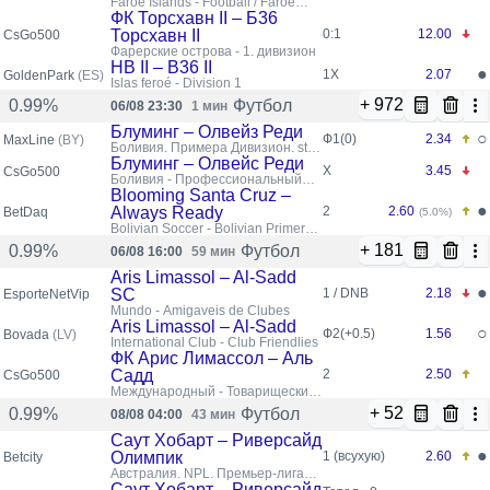
Faroe Islands - Football / Faroe
Islands / 1. deild
ФК Торсхавн II – Б36
Торсхавн II
0:1
12.00
CsGo500
Фарерские острова - 1. дивизион
HB II – B36 II
●
1X
2.07
GoldenPark
(ES)
Islas feroé - Division 1
+ 972
Футбол
0.99%
06/08 23:30
1 мин
Блуминг – Олвейз Реди
○
Ф1(0)
2.34
MaxLine
(BY)
Боливия. Примера Дивизион. stq
pr cu
Блуминг – Олвейс Реди
X
3.45
CsGo500
Боливия - Профессиональный
Дивизион
Blooming Santa Cruz –
●
Always Ready
2
2.60
BetDaq
(5.0%)
Bolivian Soccer - Bolivian Primera
Division
+ 181
Футбол
0.99%
06/08 16:00
59 мин
Aris Limassol – Al-Sadd
●
SC
1 / DNB
2.18
EsporteNetVip
Mundo - Amigaveis de Clubes
Aris Limassol – Al-Sadd
○
Ф2(+0.5)
1.56
Bovada
(LV)
International Club - Club Friendlies
ФК Арис Лимассол – Аль
Садд
2
2.50
CsGo500
Международный - Товарищеские
Матчи Клубов
+ 52
Футбол
0.99%
08/08 04:00
43 мин
Саут Хобарт – Риверсайд
●
Олимпик
1 (всухую)
2.60
Betcity
Австралия. NPL. Премьер-лига
Тасмании
Саут Хобарт – Риверсайд