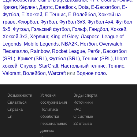
Крикет
,
Кёрлинг
,
Дартс
,
Deadlock
,
Dota
,
Е-Баскетбол
,
Е-
Футбол
,
Е-Хоккей
,
Е-Теннис
,
Е-Волейбол
,
Хоккей на
траве
,
Флорбол
,
Футбол
,
Футбол 3x3
,
Футбол 4x4
,
Футбол
5x5
,
Футзал
,
Гэльский футбол
,
Гольф
,
Гандбол
,
Хоккей
,
Хоккей 3x3
,
Хёрлинг
,
King of Glory
,
Лакросс
,
League of
Legends
,
Mobile Legends
,
NBA2K
,
Нетбол
,
Overwatch
,
Песапалло
,
Rainbow
,
Rocket League
,
Регби
,
Баскетбол
(SRL)
,
Крикет (SRL)
,
Футбол (SRL)
,
Теннис (SRL)
,
Шорт-
хоккей
,
Снукер
,
StarCraft
,
Настольный теннис
,
Теннис
,
Valorant
,
Волейбол
,
Warcraft
или
Водное поло
.
Возможности
Условия
Виды спорта
Связаться
обслуживания
Источники
Справка
Политика
FAQ
En
обработки
О системе
персональных
22 отзыва
данных