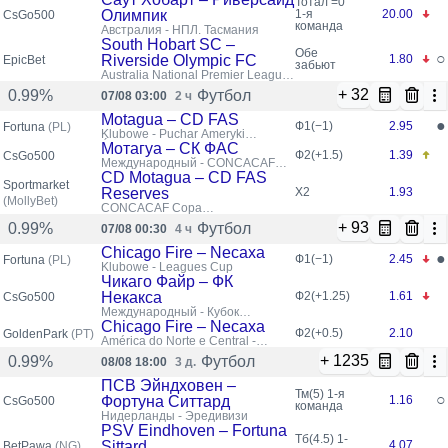
Тотал =0
Олимпик
1-я
20.00
CsGo500
команда
Австралия - НПЛ. Тасмания
South Hobart SC –
Обе
○
Riverside Olympic FC
1.80
EpicBet
забьют
Australia National Premier League
Tasmania
+ 32
Футбол
0.99%
07/08 03:00
2 ч
Motagua – CD FAS
●
Ф1(−1)
2.95
Fortuna
(PL)
Klubowe - Puchar Ameryki
Środkowej CONCACAF
Мотагуа – СК ФАС
Ф2(+1.5)
1.39
CsGo500
Международный - CONCACAF
Central American Cup
CD Motagua – CD FAS
Sportmarket
Reserves
X2
1.93
(MollyBet)
CONCACAF Copa
Centroamericana
+ 93
Футбол
0.99%
07/08 00:30
4 ч
Chicago Fire – Necaxa
●
Ф1(−1)
2.45
Fortuna
(PL)
Klubowe - Leagues Cup
Чикаго Файр – ФК
Некакса
Ф2(+1.25)
1.61
CsGo500
Международный - Кубок
Североамериканских Лиг
Chicago Fire – Necaxa
Ф2(+0.5)
2.10
GoldenPark
(PT)
América do Norte e Central -
Leagues Cup (MLS-MX)
+ 1235
Футбол
0.99%
08/08 18:00
3 д.
ПСВ Эйндховен –
Тм(5)
1-я
○
Фортуна Ситтард
1.16
CsGo500
команда
Нидерланды - Эредивизи
PSV Eindhoven – Fortuna
Тб(4.5)
1-
Sittard
4.07
BetPawa
(NG)