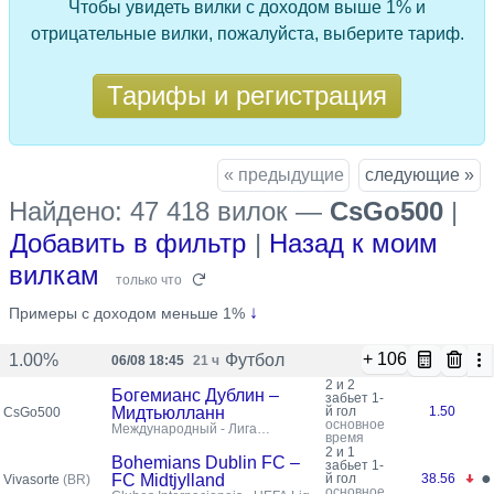
Чтобы увидеть вилки с доходом выше 1% и
отрицательные вилки, пожалуйста, выберите тариф.
Тарифы и регистрация
« предыдущие
следующие »
Найдено: 47 418 вилок
—
CsGo500
|
Добавить в фильтр
|
Назад к моим
вилкам
только что
↓
Примеры с доходом меньше 1%
+ 106
Футбол
1.00%
06/08 18:45
21 ч
2 и 2
Богемианс Дублин –
забьет 1-
Мидтьюлланн
й гол
1.50
CsGo500
основное
Международный - Лига
время
конференций УЕФА,
2 и 1
Квалификация
Bohemians Dublin FC –
забьет 1-
●
FC Midtjylland
й гол
38.56
Vivasorte
(BR)
основное