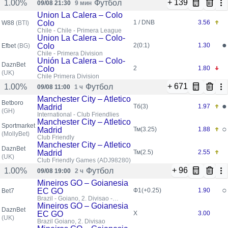
+ 139
Футбол
1.00%
09/08 21:30
9 мин
Union La Calera – Colo
Colo
1 / DNB
3.56
W88
(BTI)
Chile - Chile - Primera League
Union La Calera – Colo-
●
Colo
2(0:1)
1.30
Efbet
(BG)
Chile - Primera Division
Unión La Calera – Colo-
DaznBet
Colo
2
1.80
(UK)
Chile Primera Division
+ 671
Футбол
1.00%
09/08 11:00
1 ч
Manchester City – Atletico
Betboro
●
Madrid
Тб(3)
1.97
(GH)
International - Club Friendlies
Manchester City – Atletico
Sportmarket
○
Madrid
Тм(3.25)
1.88
(MollyBet)
Club Friendly
Manchester City – Atletico
DaznBet
Madrid
Тм(2.5)
2.55
(UK)
Club Friendly Games (ADJ98280)
+ 96
Футбол
1.00%
09/08 19:00
2 ч
Mineiros GO – Goianesia
○
EC GO
Ф1(+0.25)
1.90
Bet7
Brazil - Goiano, 2. Divisao -
YYUZJR
Mineiros GO – Goianesia
DaznBet
EC GO
X
3.00
(UK)
Brazil Goiano, 2. Divisao