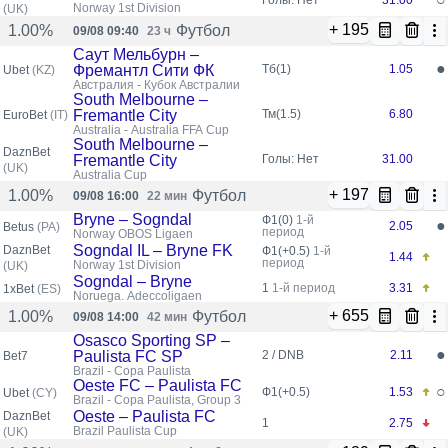
Голы: Нет
31.00
Norway 1st Division
(UK)
+ 195
Футбол
1.00%
09/08 09:40
23 ч
Саут Мельбурн –
●
Фремантл Сити ФК
Тб(1)
1.05
Ubet
(KZ)
Австралия - Кубок Австралии
South Melbourne –
Fremantle City
Тм(1.5)
6.80
EuroBet
(IT)
Australia - Australia FFA Cup
South Melbourne –
DaznBet
Fremantle City
Голы: Нет
31.00
(UK)
Australia Cup
+ 197
Футбол
1.00%
09/08 16:00
22 мин
Bryne – Sogndal
Ф1(0)
1-й
●
2.05
Betus
(PA)
период
Norway OBOS Ligaen
Sogndal IL – Bryne FK
DaznBet
Ф1(+0.5)
1-й
1.44
период
Norway 1st Division
(UK)
Sogndal – Bryne
1
1-й период
3.31
1xBet
(ES)
Noruega. Adeccoligaen
+ 655
Футбол
1.00%
09/08 14:00
42 мин
Osasco Sporting SP –
●
Paulista FC SP
2 / DNB
2.11
Bet7
Brazil - Copa Paulista
Oeste FC – Paulista FC
○
Ф1(+0.5)
1.53
Ubet
(CY)
Brazil - Copa Paulista, Group 3
Oeste – Paulista FC
DaznBet
1
2.75
Brazil Paulista Cup
(UK)