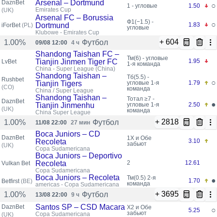
Arsenal – Dortmund
DaznBet
○
1 - угловые
1.50
Emirates Cup
(UK)
Arsenal FC – Borussia
Ф1(−1.5) -
○
Dortmund
1.83
iForBet
(PL)
угловые
Klubowe - Emirates Cup
+ 604
Футбол
1.00%
09/08 12:00
4 ч
Shandong Taishan FC –
Тм(6) - угловые
Tianjin Jinmen Tiger FC
1.95
LvBet
1-я команда
China - Super League (China)
Shandong Taishan –
Тб(5.5) -
Rushbet
○
Tianjin Tigers
угловые
1-я
1.79
(CO)
команда
China / Super League
Shandong Taishan –
Тотал ≥7 -
DaznBet
●
Tianjin Jinmenhu
угловые
1-я
2.50
(UK)
команда
China Super League
+ 2818
Футбол
1.00%
11/08 22:00
27 мин
Boca Juniors – CD
DaznBet
1X и Обе
Recoleta
3.10
забьют
(UK)
Copa Sudamericana
Boca Juniors – Deportivo
Recoleta
2
12.61
Vulkan Bet
Copa Sudamericana
Boca Juniors – Recoleta
Тм(0.5)
2-я
●
1.70
Betfirst
(BE)
команда
americas - Copa Sudamericana
+ 3695
Футбол
1.00%
13/08 22:00
9 ч
Santos SP – CSD Macara
DaznBet
X2 и Обе
○
5.25
забьют
Copa Sudamericana
(UK)