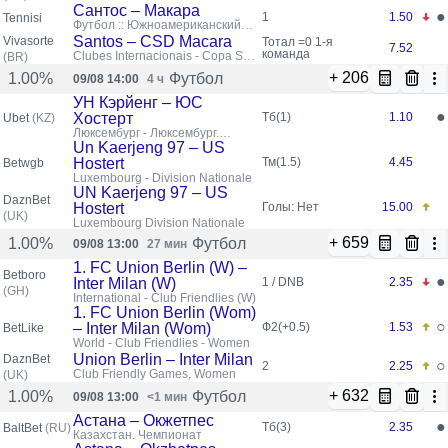
Сантос – Макара
●
1
1.50
Tennisi
Футбол :: Южноамериканский
кубок. 1/8 финала. Первые
Santos – CSD Macara
Vivasorte
Тотал =0
1-я
7.52
матчи
команда
Clubes Internacionais - Copa Sul-
(BR)
Americana stq pr cu
+ 206
Футбол
1.00%
09/08 14:00
4 ч
УН Кэрйенг – ЮС
●
Хостерт
Тб(1)
1.10
Ubet
(KZ)
Люксембург - Люксембург.
Национальный дивизион
Un Kaerjeng 97 – US
Hostert
Тм(1.5)
4.45
Betwgb
Luxembourg - Division Nationale
UN Kaerjeng 97 – US
DaznBet
Hostert
Голы: Нет
15.00
(UK)
Luxembourg Division Nationale
+ 659
Футбол
1.00%
09/08 13:00
27 мин
1. FC Union Berlin (W) –
Betboro
●
Inter Milan (W)
1 / DNB
2.35
(GH)
International - Club Friendlies (W)
1. FC Union Berlin (Wom)
○
– Inter Milan (Wom)
Ф2(+0.5)
1.53
BetLike
World - Club Friendlies - Women
Union Berlin – Inter Milan
DaznBet
○
2
2.25
Club Friendly Games, Women
(UK)
+ 632
Футбол
1.00%
09/08 13:00
<1 мин
Астана – Окжетпес
●
Тб(3)
2.35
BaltBet
(RU)
Казахстан. Чемпионат