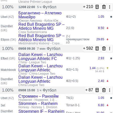
(UK)
Ukraine Premier League
+ 210
Футбол
1.00%
12/08 22:00
5 ч
Брагантино – Атлетико
●
Минейро
Ф1(+2)
1.05
Ubet
(KZ)
Южная Америка - Кубок Юж.
Америки
Red Bull Bragantino SP –
DaznBet
Atletico Mineiro MG
2(1:0)
8.50
(UK)
Copa Sudamericana
Red Bull Bragantino SP –
2 с
Atlético Mineiro MG
преимуществом
29.65
Etipos
(SK)
≥3
Medzinárodný klubový - Copa
Sudamericana
+ 592
Футбол
1.00%
09/08 09:30
7 мин
Dalian Kewei – Lanzhou
●
Longyuan Athletic FC
Ф1(−1.25)
2.93
Efbet
(GR)
China - League Two
Dalian Kewei – Lanzhou
1.44
(1.0%)
Longyuan Athletic
Ф2(+1.5)
Matchbook
34.40 $
China - China League Two
Dalian Kewei – Lanzhou
DaznBet
Longyuan Athletic
Ф2(+0.5)
2.40
(UK)
China League Two
+ 87
Футбол
1.00%
09/08 15:00
1 ч
Строммен – Ранхейм
●
Тб(1)
1.05
Ubet
(KZ)
Норвегия - Норвегия. 1-й
дивизион
Strommen – Ranheim
Тотал 0-1
6.80
3et
Norway - Norway 1. Division
Stroemmen IF – Ranheim
DaznBet
○