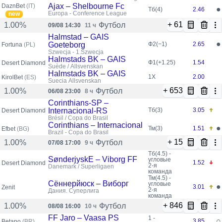
Conferência
Ajax – Shelbourne Fc
DaznBet
(IT)
●
Тб(4)
2.46
Europa - Conference League
new
+ 61
Футбол
1.00%
09/08 14:30
11 ч
Halmstad – GAIS
●
Goeteborg
Ф2(−1)
2.65
Fortuna
(PL)
Szwecja - 1.Szwecja
Halmstads BK – GAIS
Ф1(+1.25)
1.54
Desert Diamond
Suède / Allsvenskan
Halmstads BK – GAIS
1X
2.00
KirolBet
(ES)
Suecia Allsvenskan
+ 653
Футбол
1.00%
06/08 23:00
8 ч
Corinthians-SP –
Internacional-RS
Тб(3)
3.05
Desert Diamond
Brésil / Copa do Brasil
Corinthians – Internacional
●
Тм(3)
1.51
Efbet
(BG)
Brazil - Copa do Brasil
+ 15
Футбол
1.00%
07/08 17:00
9 ч
Тб(4.5) -
SønderjyskE – Viborg FF
угловые
1.52
Desert Diamond
2-я
Danemark / Superligaen
команда
Тм(4.5) -
Сённерйюск – Виборг
угловые
●
3.01
Zenit
2-я
Дания. Суперлига
команда
+ 846
Футбол
1.00%
08/08 16:00
10 ч
FF Jaro – Vaasa PS
1 -
○
3.85
Betano
(BR)