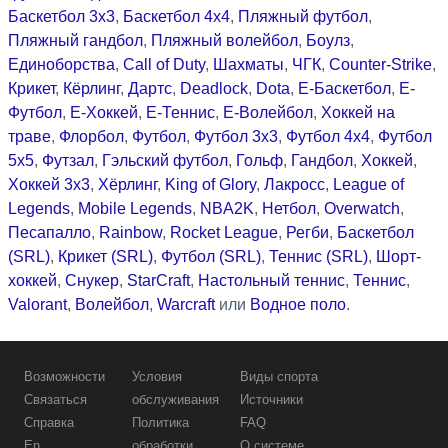
Баскетбол 3x3
,
Баскетбол 4x4
,
Пляжный футбол
,
Пляжный гандбол
,
Пляжный волейбол
,
Боулз
,
Единоборства
,
Call of Duty
,
Шахматы
,
ЧГК
,
Counter-Strike
,
Крикет
,
Кёрлинг
,
Дартс
,
Deadlock
,
Dota
,
Е-Баскетбол
,
Е-
Футбол
,
Е-Хоккей
,
Е-Теннис
,
Е-Волейбол
,
Хоккей на
траве
,
Флорбол
,
Футбол
,
Футбол 3x3
,
Футбол 4x4
,
Футбол
5x5
,
Футзал
,
Гэльский футбол
,
Гольф
,
Гандбол
,
Хоккей
,
Хоккей 3x3
,
Хёрлинг
,
King of Glory
,
Лакросс
,
League of
Legends
,
Mobile Legends
,
NBA2K
,
Нетбол
,
Overwatch
,
Песапалло
,
Rainbow
,
Rocket League
,
Регби
,
Баскетбол
(SRL)
,
Крикет (SRL)
,
Футбол (SRL)
,
Теннис (SRL)
,
Шорт-
хоккей
,
Снукер
,
StarCraft
,
Настольный теннис
,
Теннис
,
Valorant
,
Волейбол
,
Warcraft
или
Водное поло
.
Возможности
Условия
Виды спорта
Связаться
обслуживания
Источники
Справка
Политика
FAQ
En
обработки
О системе