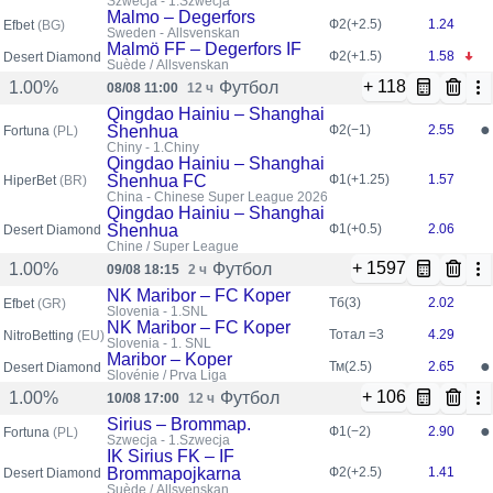
Szwecja - 1.Szwecja
Malmo – Degerfors
Ф2(+2.5)
1.24
Efbet
(BG)
Sweden - Allsvenskan
Malmö FF – Degerfors IF
Ф2(+1.5)
1.58
Desert Diamond
Suède / Allsvenskan
+ 118
Футбол
1.00%
08/08 11:00
12 ч
Qingdao Hainiu – Shanghai
●
Shenhua
Ф2(−1)
2.55
Fortuna
(PL)
Chiny - 1.Chiny
Qingdao Hainiu – Shanghai
Shenhua FC
Ф1(+1.25)
1.57
HiperBet
(BR)
China - Chinese Super League 2026
Qingdao Hainiu – Shanghai
Shenhua
Ф1(+0.5)
2.06
Desert Diamond
Chine / Super League
+ 1597
Футбол
1.00%
09/08 18:15
2 ч
NK Maribor – FC Koper
Тб(3)
2.02
Efbet
(GR)
Slovenia - 1.SNL
NK Maribor – FC Koper
Тотал =3
4.29
NitroBetting
(EU)
Slovenia - 1. SNL
Maribor – Koper
●
Тм(2.5)
2.65
Desert Diamond
Slovénie / Prva Liga
+ 106
Футбол
1.00%
10/08 17:00
12 ч
Sirius – Brommap.
●
Ф1(−2)
2.90
Fortuna
(PL)
Szwecja - 1.Szwecja
IK Sirius FK – IF
Brommapojkarna
Ф2(+2.5)
1.41
Desert Diamond
Suède / Allsvenskan