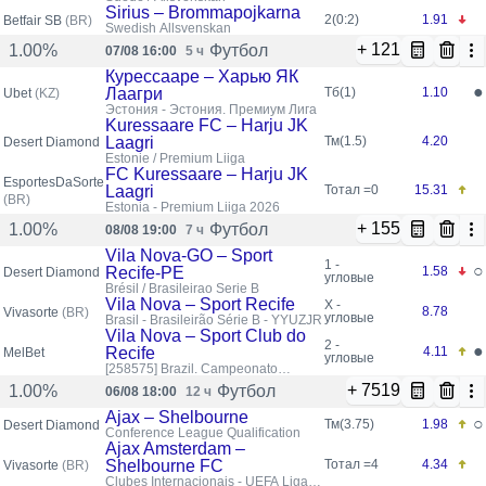
Sirius – Brommapojkarna
2(0:2)
1.91
Betfair SB
(BR)
Swedish Allsvenskan
+ 121
Футбол
1.00%
07/08 16:00
5 ч
Курессааре – Харью ЯК
●
Лаагри
Тб(1)
1.10
Ubet
(KZ)
Эстония - Эстония. Премиум Лига
Kuressaare FC – Harju JK
Laagri
Тм(1.5)
4.20
Desert Diamond
Estonie / Premium Liiga
FC Kuressaare – Harju JK
EsportesDaSorte
Laagri
Тотал =0
15.31
(BR)
Estonia - Premium Liiga 2026
+ 155
Футбол
1.00%
08/08 19:00
7 ч
Vila Nova-GO – Sport
1 -
○
Recife-PE
1.58
Desert Diamond
угловые
Brésil / Brasileirao Serie B
Vila Nova – Sport Recife
X -
8.78
Vivasorte
(BR)
угловые
Brasil - Brasileirão Série B - YYUZJR
Vila Nova – Sport Club do
2 -
●
Recife
4.11
MelBet
угловые
[258575]
Brazil. Campeonato
Brasileiro. Serie B
+ 7519
Футбол
1.00%
06/08 18:00
12 ч
Ajax – Shelbourne
○
Тм(3.75)
1.98
Desert Diamond
Conference League Qualification
Ajax Amsterdam –
Shelbourne FC
Тотал =4
4.34
Vivasorte
(BR)
Clubes Internacionais - UEFA Liga