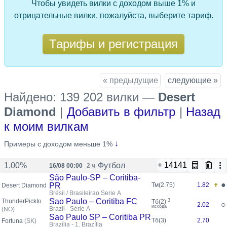
Чтобы увидеть вилки с доходом выше 1% и
отрицательные вилки, пожалуйста, выберите тариф.
Тарифы и регистрация
« предыдущие
следующие »
Найдено: 139 202 вилки
—
Desert
Diamond
|
Добавить в фильтр
|
Назад
к моим вилкам
только что
↓
Примеры с доходом меньше 1%
+ 14141
Футбол
1.00%
16/08 00:00
2 ч
São Paulo-SP – Coritiba-
●
PR
Тм(2.75)
1.82
Desert Diamond
Brésil / Brasileirao Serie A
Sao Paulo – Coritiba FC
3
ThunderPickIo
Тб(2)
○
2.02
исхода
Brazil - Série A
(NO)
Sao Paulo SP – Coritiba PR
Тб(3)
2.70
Fortuna
(SK)
Brazília - 1. Brazília