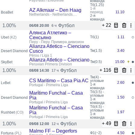
Pays-Bas / Eredivisie
команда
Тб(1.25)
1-й
AZ Alkmaar – Den Haag
период
11.10
BoaBet
Netherlands - Netherlands.
2-я
Eredivisie
команда
+ 22
Футбол
1.00%
06/08 20:00
6 ч
Алянса Атлетико –
○
Сенсьяно
Тб(1)
1.11
Ubet
(KZ)
Перу - Перу. Примера дивизион
Alianza Atletico – Cienciano
Cusco
Тм(1.5)
3.40
Desert Diamond
Pérou / Liga 1
Alianza Atletico – Cienciano
●
Тм(0.5)
15.00
SkyBet
Peruvian Primera Division
+ 116
Футбол
1.00%
08/08 14:30
17 ч
Тм(4) -
CS Maritimo – Casa Pia AC
угловые
●
2.60
LvBet
1-я
Portugal - Primeira Liga
команда
Тб(3.5) -
Marítimo Funchal – Casa
угловые
○
Pia
1.50
Desert Diamond
1-я
Portugal / Primeira Liga
команда
Тб(4.5) -
Marítimo Funchal – Casa
угловые
Pia
1.97
Rushbet
(CO)
1-я
Portugal / Primeira Liga
команда
+ 49
Футбол
1.00%
09/08 12:00
12 ч
Malmo FF – Degerfors
●
Ф1(−2)
4.50
Fortuna
(PL)