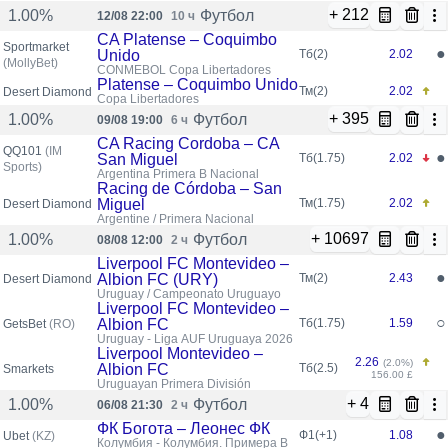
+ 212
Футбол
1.00%
12/08 22:00
10 ч
CA Platense – Coquimbo
Sportmarket
●
Unido
Тб(2)
2.02
(MollyBet)
CONMEBOL Copa Libertadores
Platense – Coquimbo Unido
Тм(2)
2.02
Desert Diamond
Copa Libertadores
+ 395
Футбол
1.00%
09/08 19:00
6 ч
CA Racing Cordoba – CA
QQ101
(IM
●
San Miguel
Тб(1.75)
2.02
Sports)
Argentina Primera B Nacional
Racing de Córdoba – San
Miguel
Тм(1.75)
2.02
Desert Diamond
Argentine / Primera Nacional
+ 10697
Футбол
1.00%
08/08 12:00
2 ч
Liverpool FC Montevideo –
●
Albion FC (URY)
Тм(2)
2.43
Desert Diamond
Uruguay / Campeonato Uruguayo
Liverpool FC Montevideo –
○
Albion FC
Тб(1.75)
1.59
GetsBet
(RO)
Uruguay - Liga AUF Uruguaya 2026
Liverpool Montevideo –
2.26
(2.0%)
Albion FC
Тб(2.5)
Smarkets
156.00 £
Uruguayan Primera División
+ 4
Футбол
1.00%
06/08 21:30
2 ч
ФК Богота – Леонес ФК
●
Ф1(+1)
1.08
Ubet
(KZ)
Колумбия - Колумбия. Примера B