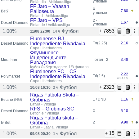
угловые
Finlândia - Veikkausliiga
FF Jaro – Vaasan
X -
Palloseura
7.60
Bet7
угловые
Finland - Veikkausliiga
FF Jaro – VPS
2 -
●
1.67
Desert Diamond
угловые
Finlande / Veikkausliiga
+ 7853
Футбол
1.00%
11/08 22:00
14 ч
Fluminense-RJ –
○
Independiente Rivadavia
Тм(2.25)
2.16
Desert Diamond
Copa Libertadores
Флуминенсе –
Индепендьенте
Тотал =2
3.48
Marathon
Ривадавия
Кубок Либертадорес. 1/8 финала.
Первые матчи
Fluminense FC – CS
2.22
●
Independiente Rivadavia
Тб(2.5)
Polymarket
43.47 $
Copa Libertadores
+ 2323
Футбол
1.00%
10/08 16:30
2 ч
Rigas Futbola Skola –
Grobinas
1 / DNB
1.16
Betano
(NG)
Latvia - Virsliga
RFS – Grobiņas SC
X
5.10
Desert Diamond
Lettonie / Virsliga
Rigas Futbola skola –
●
Grobina
2
9.90
IviBet
Latvia - Latvia. Virsliga
+ 15
Футбол
1.00%
09/08 00:30
1 ч