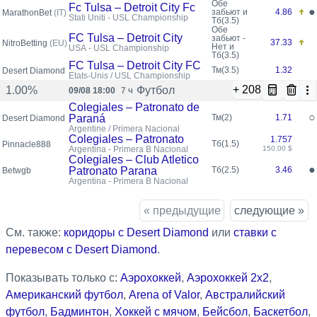
Обе
Fc Tulsa – Detroit City Fc
●
забьют и
4.86
MarathonBet
(IT)
Stati Uniti - USL Championship
Тб(3.5)
Обе
FC Tulsa – Detroit City
забьют -
37.33
NitroBetting
(EU)
Нет и
USA - USL Championship
Тб(3.5)
FC Tulsa – Detroit City FC
Тм(3.5)
1.32
Desert Diamond
États-Unis / USL Championship
+ 208
Футбол
1.00%
09/08 18:00
7 ч
Colegiales – Patronato de
○
Paraná
Тм(2)
1.71
Desert Diamond
Argentine / Primera Nacional
Colegiales – Patronato
1.757
Тб(1.5)
Pinnacle888
Argentina - Primera B Nacional
150.00 $
Colegiales – Club Atletico
●
Patronato Parana
Тб(2.5)
3.46
Betwgb
Argentina - Primera B Nacional
« предыдущие
следующие »
См. также:
коридоры с Desert Diamond
или
ставки с
перевесом с Desert Diamond
.
Показывать только с:
Аэрохоккей
,
Аэрохоккей 2x2
,
Американский футбол
,
Arena of Valor
,
Австралийский
футбол
,
Бадминтон
,
Хоккей с мячом
,
Бейсбол
,
Баскетбол
,