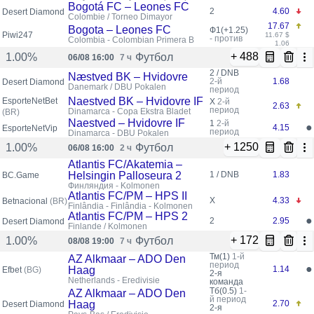
Bogotá FC – Leones FC
2
4.60
Desert Diamond
Colombie / Torneo Dimayor
17.67
Bogota – Leones FC
Ф1(+1.25)
Piwi247
11.67 $
- против
Colombia - Colombian Primera B
1.06
+ 488
Футбол
1.00%
06/08 16:00
7 ч
2 / DNB
Næstved BK – Hvidovre
2-й
1.68
Desert Diamond
Danemark / DBU Pokalen
период
Naestved BK – Hvidovre IF
EsporteNetBet
X
2-й
2.63
период
Dinamarca - Copa Ekstra Bladet
(BR)
Naestved – Hvidovre IF
1
2-й
●
4.15
EsporteNetVip
период
Dinamarca - DBU Pokalen
+ 1250
Футбол
1.00%
06/08 16:00
2 ч
Atlantis FC/Akatemia –
Helsingin Palloseura 2
1 / DNB
1.83
BC.Game
Финляндия - Kolmonen
Atlantis FC/PM – HPS II
X
4.33
Betnacional
(BR)
Finlândia - Finlândia - Kolmonen
Atlantis FC/PM – HPS 2
●
2
2.95
Desert Diamond
Finlande / Kolmonen
+ 172
Футбол
1.00%
08/08 19:00
7 ч
Тм(1)
1-й
AZ Alkmaar – ADO Den
период
●
Haag
1.14
Efbet
(BG)
2-я
Netherlands - Eredivisie
команда
Тб(0.5)
1-
AZ Alkmaar – ADO Den
й период
Haag
2.70
Desert Diamond
2-я