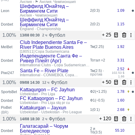
Англия - 🏴󠁧󠁢󠁥󠁮󠁧󠁿 Англия. Чемпионшип
Шеффилд Юнайтед –
●
Бирмингем Сити
2(0:3)
1.09
Leon
Англия - Чемпионшип
Шеффилд Юнайтед –
Бирмингем Сити
2(0:2)
1.15
Donbet
England - Championship
+ 25
Футбол
1.00%
13/08 00:30
2 ч
Club Independiente Santa Fe –
River Plate Buenos Aires
Тм(2.25)
1.92
MelBet
[180511]
Copa Sudamericana
Индепендиенте Санта Фе –
Ривер Плейт (Арг)
Тотал =2
3.31
Donbet
International Clubs - Copa Sudamericana,
Knockout stage
2.52
Santa Fe – River Plate
Тм(2.5)
-
●
Piwi247
102.53 $
против
International - CONMEBOL Copa
1.66
Sudamericana
+ 50
Футбол
1.00%
09/08 14:30
12 ч
Kattaqurgon – FC Jayhun
●
Ф2(+1.25)
1.78
SportsBet
Uzbekistan - Pro Liga
FC Kattaqorgon – FC Jayhun
Ф1(−0.5)
1.60
Donbet
Uzbekistan - Pro Liga stq pr cu
Kattakurgan – Jayxun
PixBet
1(0:1)
2.68
Uzbekistan - Uzbekistan - Pro League
(BR)
+ 120
Футбол
1.00%
14/08 18:30
2 ч
Галатасарай – Чорум
2 и
Беледиеспор
55.10
Donbet
Тб(3.5)