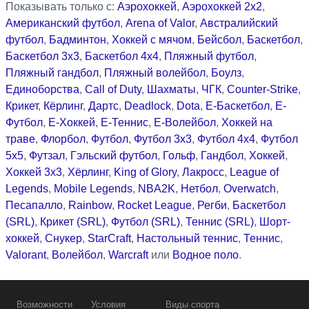
Показывать только с:
Аэрохоккей
,
Аэрохоккей 2x2
,
Американский футбол
,
Arena of Valor
,
Австралийский
футбол
,
Бадминтон
,
Хоккей с мячом
,
Бейсбол
,
Баскетбол
,
Баскетбол 3x3
,
Баскетбол 4x4
,
Пляжный футбол
,
Пляжный гандбол
,
Пляжный волейбол
,
Боулз
,
Единоборства
,
Call of Duty
,
Шахматы
,
ЧГК
,
Counter-Strike
,
Крикет
,
Кёрлинг
,
Дартс
,
Deadlock
,
Dota
,
Е-Баскетбол
,
Е-
Футбол
,
Е-Хоккей
,
Е-Теннис
,
Е-Волейбол
,
Хоккей на
траве
,
Флорбол
,
Футбол
,
Футбол 3x3
,
Футбол 4x4
,
Футбол
5x5
,
Футзал
,
Гэльский футбол
,
Гольф
,
Гандбол
,
Хоккей
,
Хоккей 3x3
,
Хёрлинг
,
King of Glory
,
Лакросс
,
League of
Legends
,
Mobile Legends
,
NBA2K
,
Нетбол
,
Overwatch
,
Песапалло
,
Rainbow
,
Rocket League
,
Регби
,
Баскетбол
(SRL)
,
Крикет (SRL)
,
Футбол (SRL)
,
Теннис (SRL)
,
Шорт-
хоккей
,
Снукер
,
StarCraft
,
Настольный теннис
,
Теннис
,
Valorant
,
Волейбол
,
Warcraft
или
Водное поло
.
Возможности
Условия
Виды спорта