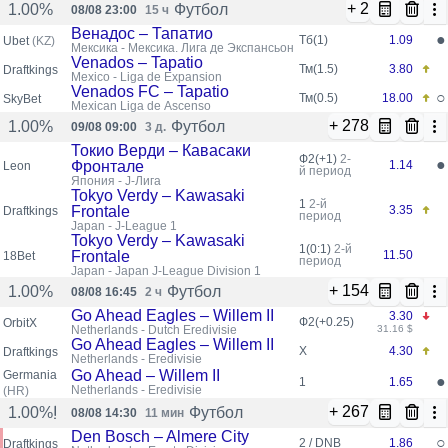
+ 2
Футбол
1.00%
08/08 23:00
15 ч
Венадос – Тапатио
●
Тб(1)
1.09
Ubet
(KZ)
Мексика - Мексика. Лига де Экспансьон
Venados – Tapatio
Тм(1.5)
3.80
Draftkings
Mexico - Liga de Expansion
Venados FC – Tapatio
○
Тм(0.5)
18.00
SkyBet
Mexican Liga de Ascenso
+ 278
Футбол
1.00%
09/08 09:00
3 д.
Токио Верди – Кавасаки
Ф2(+1)
2-
●
Фронтале
1.14
Leon
й период
Япония - J-Лига
Tokyo Verdy – Kawasaki
1
2-й
Frontale
3.35
Draftkings
период
Japan - J-League 1
Tokyo Verdy – Kawasaki
1(0:1)
2-й
Frontale
11.50
18Bet
период
Japan - Japan J-League Division 1
+ 154
Футбол
1.00%
08/08 16:45
2 ч
Go Ahead Eagles – Willem II
3.30
Ф2(+0.25)
OrbitX
Netherlands - Dutch Eredivisie
31.16 $
Go Ahead Eagles – Willem II
X
4.30
Draftkings
Netherlands - Eredivisie
Go Ahead – Willem II
Germania
●
1
1.65
Netherlands - Eredivisie
(HR)
+ 267
Футбол
1.00%
08/08 14:30
11 мин
Den Bosch – Almere City
○
2 / DNB
1.86
Draftkings