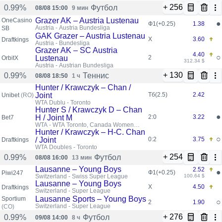
+ 256
Футбол
0.99%
08/08 15:00
9 мин
Grazer AK – Austria Lustenau
OneCasino
●
Ф1(+0.25)
1.38
Austria - Austria Bundesliga
SB
GAK Grazer – Austria Lustenau
X
3.60
Draftkings
Austria - Bundesliga
Grazer AK – SC Austria
4.40
○
Lustenau
2
OrbitX
312.34 $
Austria - Austrian Bundesliga
+ 130
Теннис
0.99%
08/08 18:50
1 ч
Hunter / Krawczyk – Chan /
Joint
Тб(2.5)
2.42
Unibet
(RO)
WTA Dublu - Toronto
Hunter S / Krawczyk D – Chan
●
H / Joint M
2:0
3.22
Bet7
WTA - WTA Toronto, Canada Women
Doubles
Hunter / Krawczyk – H-C. Chan
○
/ Joint
0:2
3.75
Draftkings
WTA Doubles - Toronto
+ 254
Футбол
0.99%
08/08 16:00
13 мин
Lausanne – Young Boys
2.52
●
Ф1(+0.25)
Piwi247
Switzerland - Swiss Super League
100.64 $
Lausanne – Young Boys
X
4.50
Draftkings
Switzerland - Super League
Lausanne Sports – Young Boys
Sportium
○
2
1.90
Switzerland - Super League
(CO)
+ 276
Футбол
0.99%
09/08 14:00
8 ч