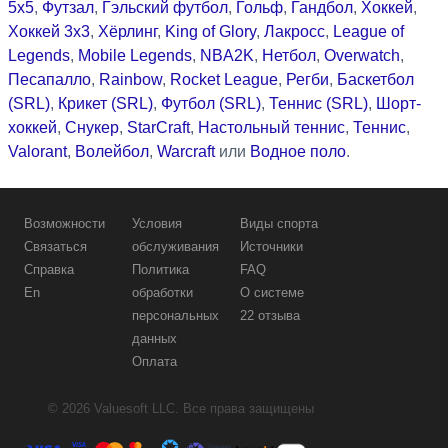
5x5
,
Футзал
,
Гэльский футбол
,
Гольф
,
Гандбол
,
Хоккей
,
Хоккей 3x3
,
Хёрлинг
,
King of Glory
,
Лакросс
,
League of
Legends
,
Mobile Legends
,
NBA2K
,
Нетбол
,
Overwatch
,
Песапалло
,
Rainbow
,
Rocket League
,
Регби
,
Баскетбол
(SRL)
,
Крикет (SRL)
,
Футбол (SRL)
,
Теннис (SRL)
,
Шорт-
хоккей
,
Снукер
,
StarCraft
,
Настольный теннис
,
Теннис
,
Valorant
,
Волейбол
,
Warcraft
или
Водное поло
.
Возможности
Условия
Виды спорта
Связаться
обслуживания
Источники
Справка
Политика
FAQ
En
обработки
О системе
персональных
22 отзыва
данных
Оплата
© 2026
Valuesoft LLC
. Все права защищены