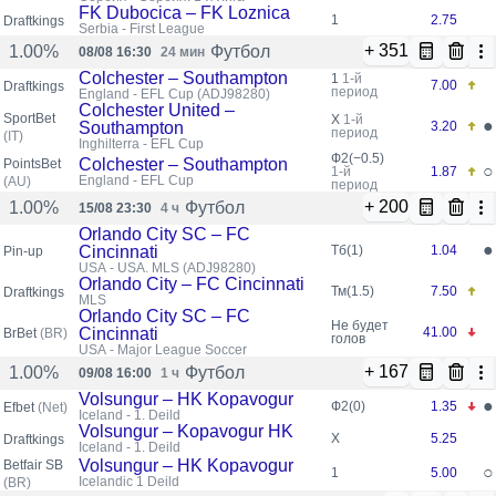
FK Dubocica – FK Loznica
1
2.75
Draftkings
Serbia - First League
+ 351
Футбол
1.00%
08/08 16:30
24 мин
Colchester – Southampton
1
1-й
7.00
Draftkings
период
England - EFL Cup (ADJ98280)
Colchester United –
SportBet
X
1-й
●
Southampton
3.20
период
(IT)
Inghilterra - EFL Cup
Ф2(−0.5)
Colchester – Southampton
PointsBet
○
1-й
1.87
England - EFL Cup
(AU)
период
+ 200
Футбол
1.00%
15/08 23:30
4 ч
Orlando City SC – FC
●
Cincinnati
Тб(1)
1.04
Pin-up
USA - USA. MLS (ADJ98280)
Orlando City – FC Cincinnati
Тм(1.5)
7.50
Draftkings
MLS
Orlando City SC – FC
Не будет
Cincinnati
41.00
BrBet
(BR)
голов
USA - Major League Soccer
+ 167
Футбол
1.00%
09/08 16:00
1 ч
Volsungur – HK Kopavogur
●
Ф2(0)
1.35
Efbet
(Net)
Iceland - 1. Deild
Volsungur – Kopavogur HK
X
5.25
Draftkings
Iceland - 1. Deild
Volsungur – HK Kopavogur
Betfair SB
○
1
5.00
Icelandic 1 Deild
(BR)