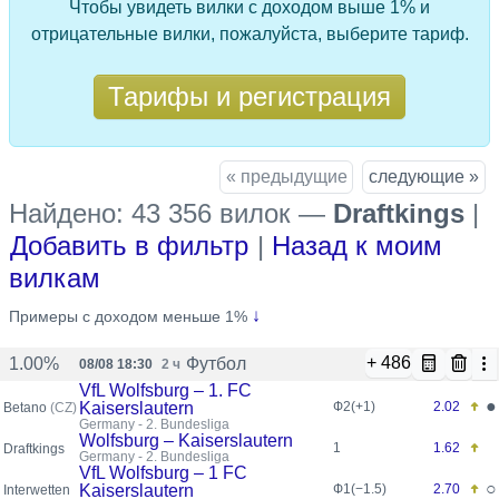
Чтобы увидеть вилки с доходом выше 1% и
отрицательные вилки, пожалуйста, выберите тариф.
Тарифы и регистрация
« предыдущие
следующие »
Найдено: 43 356 вилок
—
Draftkings
|
Добавить в фильтр
|
Назад к моим
вилкам
только что
↓
Примеры с доходом меньше 1%
+ 486
Футбол
1.00%
08/08 18:30
2 ч
VfL Wolfsburg – 1. FC
●
Kaiserslautern
Ф2(+1)
2.02
Betano
(CZ)
Germany - 2. Bundesliga
Wolfsburg – Kaiserslautern
1
1.62
Draftkings
Germany - 2. Bundesliga
VfL Wolfsburg – 1 FC
○
Kaiserslautern
Ф1(−1.5)
2.70
Interwetten