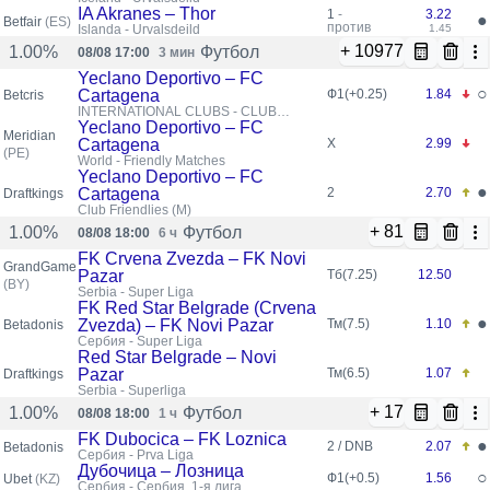
IA Akranes – Thor
1
-
3.22
●
Betfair
(ES)
против
Islanda - Úrvalsdeild
1.45
+ 10977
Футбол
1.00%
08/08 17:00
3 мин
Yeclano Deportivo – FC
○
Cartagena
Ф1(+0.25)
1.84
Betcris
INTERNATIONAL CLUBS - CLUB
FRIENDLIES
Yeclano Deportivo – FC
Meridian
Cartagena
X
2.99
(PE)
World - Friendly Matches
Yeclano Deportivo – FC
●
Cartagena
2
2.70
Draftkings
Club Friendlies (M)
+ 81
Футбол
1.00%
08/08 18:00
6 ч
FK Crvena Zvezda – FK Novi
GrandGame
Pazar
Тб(7.25)
12.50
(BY)
Serbia - Super Liga
FK Red Star Belgrade (Crvena
●
Zvezda) – FK Novi Pazar
Тм(7.5)
1.10
Betadonis
Сербия - Super Liga
Red Star Belgrade – Novi
Pazar
Тм(6.5)
1.07
Draftkings
Serbia - Superliga
+ 17
Футбол
1.00%
08/08 18:00
1 ч
FK Dubocica – FK Loznica
●
2 / DNB
2.07
Betadonis
Сербия - Prva Liga
Дубочица – Лозница
○
Ф1(+0.5)
1.56
Ubet
(KZ)
Сербия - Сербия. 1-я лига