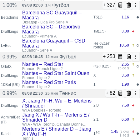
+ 327
Футбол
1.00%
09/08 01:00
1 ч
Barcelona SC Guayaquil –
●
Macara
Тб(1)
1.16
Betadonis
Эквадор - Liga Pro Serie A
Barcelona SC – Deportivo
Macara
Тм(1.5)
3.00
Draftkings
Ecuador - Primera A
Barcelona Guayaquil – CSD
Не будет
○
Macara
10.50
LvBet
голов
Ecuador - Serie A
+ 253
Футбол
0.99%
08/08 18:45
12 мин
Nantes – Red Star
2.65
○
Ф2(+0.25)
OrbitX
France - French Ligue 2
20.00 $
Nantes – Red Star Saint Ouen
X
3.60
Draftkings
France - Ligue 2
Nantes – Red Star Paris
●
1
1.90
10Bet
(UK)
France - Ligue 2
+ 82
Теннис
0.99%
08/08 21:30
25 мин
X. Jiang / F-H. Wu – E. Mertens
/ Shnaider
2:0
7.50
Draftkings
WTA Doubles - Toronto
Jiang X / Wu F-h – Mertens E /
AdmiralBet
Shnaider D
2:1
6.60
(IT)
WTA - WTA Toronto, Canada Donne
Doppio
Mertens E / Shnaider D – Jiang
1.45
(7.0%)
●
1-2
X / Wu F-H
1
Kalshi
3.46 $
Tennis