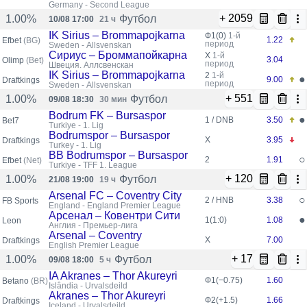
Germany - Second League
+ 2059
Футбол
1.00%
10/08 17:00
21 ч
IK Sirius – Brommapojkarna
Ф1(0)
1-й
1.22
Efbet
(BG)
период
Sweden - Allsvenskan
Сириус – Броммапойкарна
X
1-й
3.04
Olimp
(Bet)
период
Швеция. Аллсвенскан
IK Sirius – Brommapojkarna
2
1-й
●
9.00
Draftkings
период
Sweden - Allsvenskan
+ 551
Футбол
1.00%
09/08 18:30
30 мин
Bodrum FK – Bursaspor
●
1 / DNB
3.50
Bet7
Turkiye - 1. Lig
Bodrumspor – Bursaspor
X
3.95
Draftkings
Turkey - 1. Lig
BB Bodrumspor – Bursaspor
○
2
1.91
Efbet
(Net)
Turkiye - TFF 1. League
+ 120
Футбол
1.00%
21/08 19:00
19 ч
Arsenal FC – Coventry City
○
2 / HNB
3.38
FB Sports
England - England Premier League
Арсенал – Ковентри Сити
●
1(1:0)
1.08
Leon
Англия - Премьер-лига
Arsenal – Coventry
X
7.00
Draftkings
English Premier League
+ 17
Футбол
1.00%
09/08 18:00
5 ч
IA Akranes – Thor Akureyri
Ф1(−0.75)
1.60
Betano
(BR)
Islândia - Urvalsdeild
Akranes – Thor Akureyri
Ф2(+1.5)
1.66
Draftkings
Iceland - Urvalsdeild