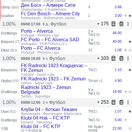
Netherlands - Eerste Divisie
Ден Босх – Алмере Сити
X
3.88
Olimp
(Bet)
Нидерланды. 1-й дивизион
Fc Den Bosch – Almere City
●
1
3.00
Goalbet
Netherlands - Netherlands Jupiler
League
+ 175
Футбол
1.00%
09/08 17:00
8 д.
Porto – Alverca
2 и
46.00
Draftkings
Тб(3.5)
Portugal - Primeira Liga
FC Porto – FC Alverca SAD
2 и
●
40.00
Betpoint
(IT)
Тм(3.5)
portogallo - PORTOGALLO 1
Porto – FC Alverca
○
1X
1.06
Efbet
(BG)
Portugal - Primeira Liga
+ 103
Футбол
1.00%
08/08 19:00
6 ч
FK Radnicki 1923 Kragujevac –
●
FK Zemun
Тб(1)
1.10
Betadonis
Сербия - Super Liga
FK Radnicki 1923 – FK Zemun
Тотал =1
4.90
OlyBet
(FR)
Serbia - Super Liga
Radnicki 1923 – Zemun
X и
○
Belgrade
16.00
Draftkings
Тм(1.5)
Serbia - Superliga
+ 253
Футбол
1.00%
09/08 12:00
2 ч
Клуби 04 – Коткан Теваен
●
Тб(1)
1.07
Ubet
(KZ)
Финляндия - Финляндия. Юккослига
Klubi 04 Hsk – FC KTP
Тм(1.5)
5.00
Draftkings
Finland - Ykkosliiga
Klubi 04 – FC KTP
Не будет
○
22.00
YSB
голов
芬兰甲级联赛