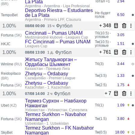
La Plata
Тотал =1
2.94
(BR)
Argentina - Argentina - Liga Profesional
Deportivo Riestra – Estudiantes
Не будет
●
de La Plata
6.50
TempoBet
голов
Argentina - Primera LPF, Clausura
+ 348
Футбол
1.00%
08/08 00:00
15 ч
Cincinnati – Pumas UNAM
Тб(10.5) -
3.05
Fortuna
(SK)
угловые
Medzinárodné klubové - Leagues Cup
FC Cincinnati – Pumas UNAM
Тм(10.5) -
●
1.51
HKJC
угловые
Leagues Cup
+ 761
Футбол
1.00%
08/08 13:00
1 д.
Жетысу Талдыкорган –
○
Ордабасы Шымкент
Тб(3)
3.44
Winline
(RU)
Казахстан - Премьер Лига
Zhetysu – Ordabasy
Reidopitaco
●
Тм(3.5)
1.33
Cazaquistão - Premier League
(BR)
Zhetysu – Ordabasy
Тм(2.5)
1.75
Fortuna
(SK)
Kazachstan - 1. Kazachstan
+ 7
Футбол
1.00%
07/08 14:00
2 ч
Термез Сурхон – Навбахор
●
Наманган
Тб(1)
1.09
Ubet
(KZ)
Узбекистан - Узбекистан. Суперлига
Termez Surkhon – Navbahor
Namangan
Тм(1.5)
3.80
Fortuna
(SK)
Uzbekistan - 1. Uzbekistan
Termez Surkhon – FK Navbahor
○
Namangan
Тм(0.5)
18.00
SkyBet