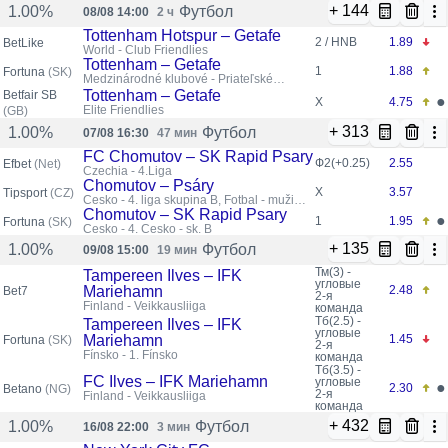
+ 144
Футбол
1.00%
08/08 14:00
2 ч
Tottenham Hotspur – Getafe
2 / HNB
1.89
BetLike
World - Club Friendlies
Tottenham – Getafe
1
1.88
Fortuna
(SK)
Medzinárodné klubové - Priateľské
zápasy klubov
Tottenham – Getafe
Betfair SB
●
X
4.75
Elite Friendlies
(GB)
+ 313
Футбол
1.00%
07/08 16:30
47 мин
FC Chomutov – SK Rapid Psary
Ф2(+0.25)
2.55
Efbet
(Net)
Czechia - 4.Liga
Chomutov – Psáry
X
3.57
Tipsport
(CZ)
Česko - 4. liga skupina B, Fotbal - muži
TEAMS
Chomutov – SK Rapid Psary
●
1
1.95
Fortuna
(SK)
Česko - 4. Česko - sk. B
+ 135
Футбол
1.00%
09/08 15:00
19 мин
Тм(3) -
Tampereen Ilves – IFK
угловые
Mariehamn
2.48
Bet7
2-я
Finland - Veikkausliiga
команда
Тб(2.5) -
Tampereen Ilves – IFK
угловые
Mariehamn
1.45
Fortuna
(SK)
2-я
Fínsko - 1. Fínsko
команда
Тб(3.5) -
FC Ilves – IFK Mariehamn
угловые
●
2.30
Betano
(NG)
2-я
Finland - Veikkausliiga
команда
+ 432
Футбол
1.00%
16/08 22:00
3 мин