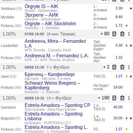
Örgryte IS – AIK
1 -
●
3.30
Veikkaus
(FI)
угловые
Ruotsi - Allsvenskan
Эргрюте – АИК
X -
9.46
Mystake
угловые
Sweden - Allsvenskan
Orgryte – AIK Stockholm
2 -
1.72
Fortuna
(SK)
угловые
Švédsko - 1. Švédsko
+ 80
Теннис
1.00%
07/08 16:00
26 мин
Andreeva, Mirra – Fernandez
Тай-
●
L.A
брейки:
4.30
LeaderBet
Будет
WTA Toronto - Canada. Hard
Тай-
Andreeva M. – Fernandez L.A.
брейки:
1.32
Fortuna
(SK)
WTA - Ž - WTA Toronto, dvojhra
Нет
+ 2
Футбол
1.00%
08/08 15:30
7 ч
Брегенц – Капфенберг
●
Тб(0.5)
1.07
Ubet
(KZ)
Австрия - Австрия. 2-я лига
Schwarz Weiss Bregenz –
Не будет
Kapfenberg
18.00
Fortuna
(SK)
голов
Rakúsko - 2. Rakúsko
+ 190
Футбол
1.00%
08/08 19:30
15 ч
Estrela Amadora – Sporting CP
1 и
45.00
Gamdom
Тб(3.5)
Португалия - Лига Португалии
Estrela Amadora – Sporting
1 и
●
Lisbona
30.00
Betpoint
(IT)
Тм(3.5)
portogallo - PORTOGALLO 1
Estrela Amadora – Sporting L.
X2
1.07
Fortuna
(SK)
Portugalsko - 1. Portugalsko