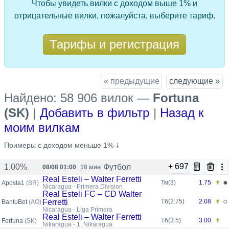
Чтобы увидеть вилки с доходом выше 1% и
отрицательные вилки, пожалуйста, выберите тариф.
Тарифы и регистрация
« предыдущие
следующие »
Найдено: 58 906 вилок
—
Fortuna
(SK)
|
Добавить в фильтр
|
Назад к
моим вилкам
только что
↓
Примеры с доходом меньше 1%
+ 697
Футбол
1.00%
08/08 01:00
18 мин
Real Esteli – Walter Ferretti
●
Тм(3)
1.75
Aposta1
(BR)
Nicaragua - Primera Division
Real Esteli FC – CD Walter
○
Ferretti
Тб(2.75)
2.08
BantuBet
(AO)
Nicaragua - Liga Primera
Real Esteli – Walter Ferretti
Тб(3.5)
3.00
Fortuna
(SK)
Nikaragua - 1. Nikaragua