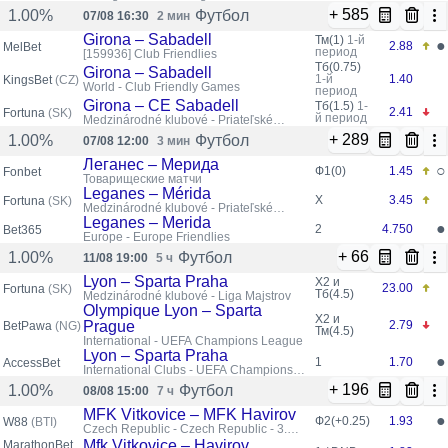
+ 585
Футбол
1.00%
07/08 16:30
2 мин
Girona – Sabadell
Тм(1)
1-й
●
2.88
MelBet
период
[159936]
Club Friendlies
Тб(0.75)
Girona – Sabadell
1-й
1.40
KingsBet
(CZ)
World - Club Friendly Games
период
Girona – CE Sabadell
Тб(1.5)
1-
2.41
Fortuna
(SK)
й период
Medzinárodné klubové - Priateľské
zápasy klubov
+ 289
Футбол
1.00%
07/08 12:00
3 мин
Леганес – Мерида
○
Ф1(0)
1.45
Fonbet
Товарищеские матчи
Leganes – Mérida
X
3.45
Fortuna
(SK)
Medzinárodné klubové - Priateľské
zápasy klubov
Leganes – Merida
●
2
4.750
Bet365
Europe - Europe Friendlies
+ 66
Футбол
1.00%
11/08 19:00
5 ч
Lyon – Sparta Praha
X2 и
23.00
Fortuna
(SK)
Тб(4.5)
Medzinárodné klubové - Liga Majstrov
Olympique Lyon – Sparta
X2 и
Prague
2.79
BetPawa
(NG)
Тм(4.5)
International - UEFA Champions League
Lyon – Sparta Praha
●
1
1.70
AccessBet
International Clubs - UEFA Champions
League, Qualification
+ 196
Футбол
1.00%
08/08 15:00
7 ч
MFK Vitkovice – MFK Havirov
●
Ф2(+0.25)
1.93
W88
(BTI)
Czech Republic - Czech Republic - 3.
League
Mfk Vitkovice – Havirov
MarathonBet