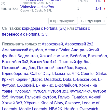
1 / DNB
1.82
Repubblica Ceca - MSFL
(IT)
Vítkovice – Havířov
1
2.43
Fortuna
(SK)
Česko - 3. Česko MSFL
« предыдущие
следующие »
См. также:
коридоры с Fortuna (SK)
или
ставки с
перевесом с Fortuna (SK)
.
Показывать только с:
Аэрохоккей
,
Аэрохоккей 2x2
,
Американский футбол
,
Arena of Valor
,
Австралийский
футбол
,
Бадминтон
,
Хоккей с мячом
,
Бейсбол
,
Баскетбол
,
Баскетбол 3x3
,
Баскетбол 4x4
,
Пляжный футбол
,
Пляжный гандбол
,
Пляжный волейбол
,
Боулз
,
Единоборства
,
Call of Duty
,
Шахматы
,
ЧГК
,
Counter-Strike
,
Крикет
,
Кёрлинг
,
Дартс
,
Deadlock
,
Dota
,
Е-Баскетбол
,
Е-
Футбол
,
Е-Хоккей
,
Е-Теннис
,
Е-Волейбол
,
Хоккей на
траве
,
Флорбол
,
Футбол
,
Футбол 3x3
,
Футбол 4x4
,
Футбол
5x5
,
Футзал
,
Гэльский футбол
,
Гольф
,
Гандбол
,
Хоккей
,
Хоккей 3x3
,
Хёрлинг
,
King of Glory
,
Лакросс
,
League of
Legends
,
Mobile Legends
,
NBA2K
,
Нетбол
,
Overwatch
,