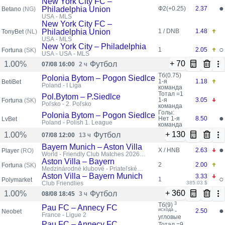
New York City FC –
●
Philadelphia Union
Ф2(+0.25)
2.37
Betano
(NG)
USA - MLS
New York City FC –
Philadelphia Union
1 / DNB
1.48
TonyBet
(NL)
USA - MLS
New York City – Philadelphia
○
1
2.05
Fortuna
(SK)
USA - USA - MLS
+ 70
Футбол
1.00%
07/08 16:00
2 ч
Тб(0.75)
Polonia Bytom – Pogon Siedlce
1-я
1.18
BetiBet
Poland - I Liga
команда
Тотал =1
Pol.Bytom – P.Siedlce
1-я
3.05
Fortuna
(SK)
Poľsko - 2. Poľsko
команда
Голы:
Polonia Bytom – Pogon Siedlce
●
Нет
1-я
8.50
LvBet
Poland - Polish 1. League
команда
+ 130
Футбол
1.00%
07/08 12:00
13 ч
Bayern Munich – Aston Villa
●
X / HNB
2.63
Player
(RO)
World - Friendly Club Matches 2026
(Possible Format Change)
Aston Villa – Bayern
2
2.00
Fortuna
(SK)
Medzinárodné klubové - Priateľské
zápasy klubov
Aston Villa – Bayern Munich
3.33
○
1
Polymarket
Club Friendlies
385.03 $
+ 360
Футбол
1.00%
08/08 18:45
3 ч
3
Тб(9)
Pau FC – Annecy FC
●
исхода
-
2.50
Neobet
France - Ligue 2
угловые
Pau FC – Annecy FC
Тотал =9