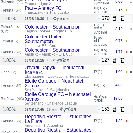
○
8.00
Solverde
(PT)
- угловые
France - Ligue 2
Pau – Annecy FC
Тм(8.5) -
2.15
Fortuna
(SK)
угловые
Francúzsko - 2. Francúzsko
+ 670
Футбол
1.00%
08/08 16:30
6 ч
3
Тб(11)
Colchester – Southampton
PokerStars
○
исхода
-
3.10
English Football League Cup
(UK)
угловые
Colchester United –
Тотал
Southampton
=11 -
9.75
1xBet
(ES)
угловые
Inglaterra. EFL Cup
Colchester – Southampton
Тм(10.5) -
●
1.77
Fortuna
(SK)
угловые
Anglicko - Anglicko - EFL Cup
+ 127
Футбол
1.00%
07/08 18:15
4 ч
Этуаль Каруж – Невшатель
●
Ксамакс
Тб(1)
1.08
Ubet
(KZ)
Швейцария - Швейцария. Челлендж
лига
Etoile Carouge – Neuchatel
Xamax
Тм(1.5)
4.80
Fortuna
(SK)
Švajčiarsko - 2. Švajčiarsko
Etoile Carouge FC – Neuchatel
Не будет
Xamax
18.99
BetPawa
(NG)
голов
Switzerland - Challenge League
+ 153
Футбол
1.00%
08/08 17:45
19 мин
Deportivo Riestra – Estudiantes
La Plata
Тб(1)
1.33
Fortuna
(SK)
Argentína - 1. Argentína
Deportivo Riestra – Estudiantes
Bravo Bet