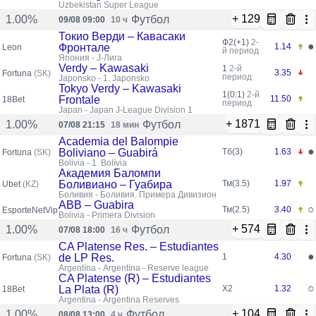
Uzbekistan Super League
+ 129
Футбол
1.00%
09/08 09:00
10 ч
Токио Верди – Кавасаки
Ф2(+1)
2-
●
Фронтале
1.14
Leon
й период
Япония - J-Лига
Verdy – Kawasaki
1
2-й
3.35
Fortuna
(SK)
период
Japonsko - 1. Japonsko
Tokyo Verdy – Kawasaki
1(0:1)
2-й
Frontale
11.50
18Bet
период
Japan - Japan J-League Division 1
+ 1871
Футбол
1.00%
07/08 21:15
18 мин
Academia del Balompie
●
Boliviano – Guabirá
Тб(3)
1.63
Fortuna
(SK)
Bolivia - 1. Bolívia
Академия Баломпи
Боливиано – Гуабира
Тм(3.5)
1.97
Ubet
(KZ)
Боливия - Боливия. Примера Дивизион
ABB – Guabira
○
Тм(2.5)
3.40
EsporteNetVip
Bolivia - Primera Division
+ 574
Футбол
1.00%
07/08 18:00
16 ч
CA Platense Res. – Estudiantes
●
de LP Res.
1
4.30
Fortuna
(SK)
Argentína - Argentína - Reserve league
CA Platense (R) – Estudiantes
○
La Plata (R)
X2
1.32
18Bet
Argentina - Argentina Reserves
+ 104
Футбол
1.00%
08/08 13:00
4 ч