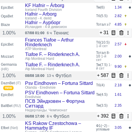
KF Hafnir – Árborg
●
Тм(6)
1.34
EpicBet
Iceland Fourth Division
Hafnir – Arborg
Тб(5.5)
2.82
OgaBet
Iceland - 4. deild
Hafnir – Аурборг
Тотал ≥7
4.85
Blaze
Исландия - 4-й дивизион
+ 31
Теннис
1.00%
07/08 01:00
6 ч
Frances Tiafoe – Arthur
Тб(10.5)
Rinderknech
2.57
EpicBet
1-й сет
ATP Montreal
Тотал 8-
Tiafoe F. – Rinderknech A.
●
10
1-й
2.00
Mozzart
Atp Montreal Hard
сет
Tiafoe F. – Rinderknech A.
Germania
Тм(7.5)
1-
9.90
й сет
Atp Montreal Hard
(HR)
+ 587
Футбол
1.00%
08/08 18:00
13 ч
Psv Eindhoven – Fortuna Sittard
DaznBet
(IT)
●
Тб(4)
2.18
Olanda - Eredivisie
new
PSV Eindhoven – Fortuna Sittard
Тм(4.5)
1.61
EpicBet
Eredivisie
ПСВ Эйндховен – Фортуна
Ситтард
Тм(3.5)
2.35
BaltBet
(RU)
Нидерланды. Чемпионат
+ 392
Футбол
1.00%
06/08 17:00
6 ч
KS Rakow Czestochowa –
Ф1(−2) -
●
Hammarby IF
3.05
Efbet
(Net)
угловые