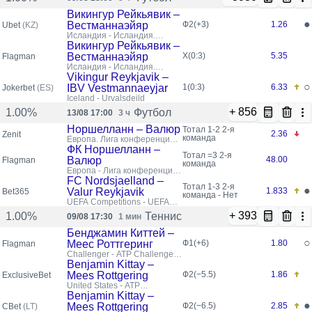
Викингур Рейкьявик –
●
Вестманнаэйяр
Ф2(+3)
1.26
Ubet
(KZ)
Исландия - Исландия.
Премьер лига
Викингур Рейкьявик –
Вестманнаэйяр
X(0:3)
5.35
Flagman
Исландия - Исландия.
Премьер лига
Vikingur Reykjavik –
○
IBV Vestmannaeyjar
1(0:3)
6.33
Jokerbet
(ES)
Iceland - Urvalsdeild
+ 856
Футбол
1.00%
13/08 17:00
3 ч
Норшелланн – Валюр
Тотал 1-2
2-я
2.36
Zenit
команда
Европа. Лига конференций
УЕФА. 3-й
ФК Норшелланн –
Тотал =3
2-я
квалификационный раунд.
Валюр
48.00
Flagman
команда
Ответные матчи
Европа - Лига конференций.
Квалификация A9ZJ2X7R
FC Nordsjaelland –
Тотал 1-3
2-я
●
Valur Reykjavik
1.833
Bet365
команда
- Нет
UEFA Competitions - UEFA
Conference League
+ 393
Теннис
1.00%
09/08 17:30
1 мин
Qualifying
Бенджамин Киттей –
○
Меес Роттгеринг
Ф1(+6)
1.80
Flagman
Challenger - ATP Challenger.
Браунсберг. Хард. США
Benjamin Kittay –
Mees Rottgering
Ф2(−5.5)
1.86
ExclusiveBet
United States - ATP
Challenger Brownsburg,
Benjamin Kittay –
Qualifications 2026
●
Mees Rottgering
Ф2(−6.5)
2.85
CBet
(LT)