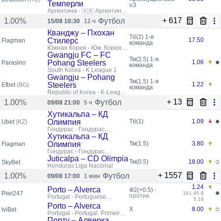
Темперли
≥3
Аргентина - 🇦🇷 Аргентина.
Примера Насьональ
+ 617
Футбол
1.00%
15/08 10:30
12 ч
Кванджу – Пхохан
Тб(2)
1-я
Стилерс
17.50
Flagman
команда
Южная Корея - Юж. Корея.
K1 лига
Gwangju FC – FC
Тм(2.5)
1-я
●
Pohang Steelers
1.06
Parasino
команда
South Korea - K League 1
Gwangju – Pohang
Тм(1.5)
1-я
Steelers
1.22
Efbet
(BG)
команда
Republic of Korea - K-League
1
+ 13
Футбол
1.00%
09/08 21:00
5 ч
Хутикальпа – КД
●
Олимпия
Тб(1)
1.09
Ubet
(KZ)
Гондурас - Гондурас.
Национальная лига
Хутикальпа – КД
Олимпия
Тм(1.5)
3.80
Flagman
Гондурас - Гондурас.
Национальная лига
Juticalpa – CD Olimpia
○
Тм(0.5)
18.00
SkyBet
Honduras Liga Nacional
+ 1557
Футбол
1.00%
09/08 17:00
1 мин
1.24
Porto – Alverca
Ф2(+0.5)
-
●
Piwi247
341.95 $
против
Portugal - Portuguese
5.16
Primeira Liga
Porto – Alverca
○
X
8.00
IviBet
Portugal - Portugal. Primeira
Liga
Порту – Алверка