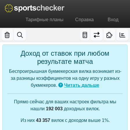
Тарифные планы
Справка
Вход
Доход от ставок при любом
результате матча
Беспроигрышная букмекерская вилка возникает из-
за разницы коэффициентов на одну игру у разных
букмекеров.
Читать дальше
Прямо сейчас для ваших настроек фильтра мы
нашли
192 003
доходных вилок.
Из них
43 357
вилок с доходом выше 1%.