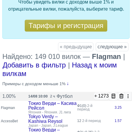
Чтобы увидеть вилки с доходом выше 1% и
отрицательные вилки, пожалуйста, выберите тариф.
Тарифы и регистрация
« предыдущие
следующие »
Найдено: 149 010 вилок
—
Flagman
|
Добавить в фильтр
|
Назад к моим
вилкам
только что
↓
Примеры с доходом меньше 1%
+ 1273
Футбол
1.00%
14/08 10:00
2 ч
Токио Верди – Касива
Ф1(0)
2-й
Рейсол
3.25
Flagman
период
Япония - Япония. J1 лига
Tokyo Verdy –
Kashiwa Reysol
12
2-й период
1.57
AccessBet
Japan - Japan, J.League
Токио Верди –