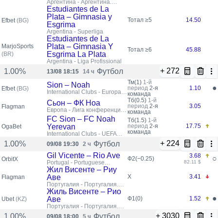
Аргентина - Аргентина.
Примера Дивизион
Estudiantes de La
Plata – Gimnasia y
Тотал ≥5
14.50
Efbet
(BG)
Esgrima
Argentina - Superliga
Estudiantes de La
Plata – Gimnasia Y
MarjoSports
Тотал ≥6
45.88
Esgrima La Plata
(BR)
Argentina - Liga Profissional
+ 272
Футбол
1.00%
13/08 18:15
14 ч
Тм(1)
1-й
Sion – Noah
●
период
2-я
1.10
Efbet
(BG)
International Clubs - Europa
команда
Conference League
Тб(0.5)
1-й
Сьон – ФК Ноа
период
2-я
3.05
Flagman
Европа - Лига конференций.
команда
Квалификация
FC Sion – FC Noah
Тб(1.5)
1-й
Yerevan
период
2-я
17.75
OgaBet
команда
International Clubs - UEFA
Conference League
+ 224
Футбол
1.00%
09/08 19:30
2 ч
Gil Vicente – Rio Ave
3.68
○
Ф2(−0.25)
OrbitX
Portugal - Portuguese
82.11 $
Primeira Liga
Жил Висенте – Риу
Аве
X
3.41
Flagman
Португалия - Португалия.
Примейра Лига
Жиль Висенте – Рио
●
Аве
Ф1(0)
1.52
Ubet
(KZ)
Португалия - Португалия.
Примейра Лига
+ 3030
Футбол
1.00%
09/08 18:00
5 ч