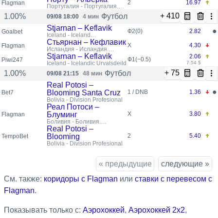
2
16.97
Flagman
Португалия - Португалия.
Примейра Лига
+ 410
Футбол
1.00%
09/08 18:00
4 мин
Stjarnan – Keflavik
●
Ф2(0)
2.82
Goalbet
Iceland - Iceland
Landsbankadeild
Стьярнан – Кефлавик
X
4.30
Flagman
Исландия - Исландия.
Премьер лига
Stjarnan – Keflavik
2.06
Ф1(−0.5)
Piwi247
Iceland - Icelandic Urvalsdeild
7.54 $
+ 75
Футбол
1.00%
09/08 21:15
48 мин
Real Potosi –
●
Blooming Santa Cruz
1 / DNB
1.36
Bet7
Bolivia - Division Profesional
Реал Потоси –
Блуминг
X
3.80
Flagman
Боливия - Боливия.
Примера Дивизион
Real Potosi –
A9ZJ2X7R
Blooming
2
5.40
TempoBet
Bolivia - Division Profesional
« предыдущие
следующие »
См. также:
коридоры с Flagman
или
ставки с перевесом с
Flagman
.
Показывать только с:
Аэрохоккей
,
Аэрохоккей 2x2
,