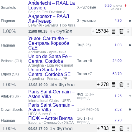
Anderlecht – RAAL La
9.20
(2.0%)
Louviere
X - угловые
Smarkets
43.00 £
Belgian First Division A
Андерлехт – РААЛ
●
Ла-Лувьер
2 - угловые
4.70
Flagman
Бельгия - Бельгия. Про Лига
+ 15784
Футбол
1.00%
11/08 00:15
4 ч
Унион Санта-Фе –
Сентраль Кордоба
●
Тм(6.25)
1.03
Flagman
СдЕ
Аргентина - Аргентина.
Примера Дивизион
Union de Santa Fe –
Central Cordoba
Тотал =6
24.00
Betboro
(GH)
Argentina - Liga Profesional
Unión Santa Fe –
Central Cordoba SE
Тотал ≥7
53.70
Etipos
(SK)
Argentína - Primera LPF
+ 278
Футбол
1.00%
12/08 19:00
16 ч
Paris Saint-Germain –
Ф2(+1)
1-й
○
Aston Villa
1.25
AlfaBet
(BR)
период
International Clubs - UEFA
Super Cup
Paris Saint Germain –
●
Aston Villa
1
1-й период
2.32
Crown Sports
UEFA Super Cup
ПСЖ – Астон Вилла
1(0:1)
1-й
7.70
Flagman
период
Европа - Суперкубок УЕФА
+ 783
Футбол
1.00%
09/08 17:00
1 ч