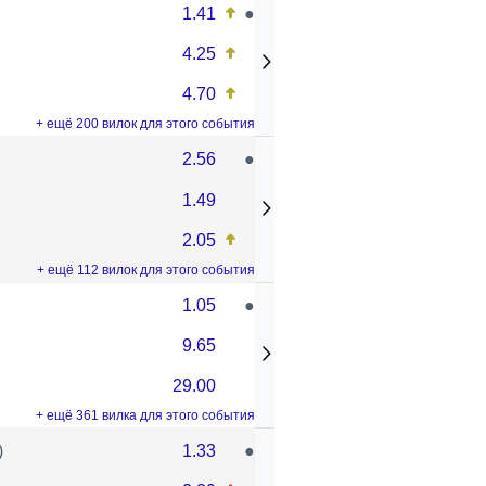
1.41
●
4.25
4.70
+ ещё 200 вилок для этого события
2.56
●
1.49
2.05
+ ещё 112 вилок для этого события
1.05
●
9.65
29.00
+ ещё 361 вилка для этого события
)
1.33
●