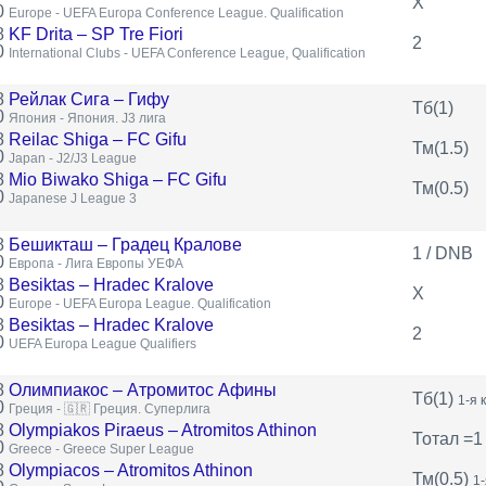
X
0
Europe - UEFA Europa Conference League. Qualification
8
KF Drita – SP Tre Fiori
2
0
International Clubs - UEFA Conference League, Qualification
8
Рейлак Сига – Гифу
Тб(1)
0
Япония - Япония. J3 лига
8
Reilac Shiga – FC Gifu
Тм(1.5)
0
Japan - J2/J3 League
8
Mio Biwako Shiga – FC Gifu
Тм(0.5)
0
Japanese J League 3
8
Бешикташ – Градец Кралове
1 / DNB
0
Европа - Лига Европы УЕФА
8
Besiktas – Hradec Kralove
X
0
Europe - UEFA Europa League. Qualification
8
Besiktas – Hradec Kralove
2
0
UEFA Europa League Qualifiers
8
Олимпиакос – Атромитос Афины
Тб(1)
1-я 
0
Греция - 🇬🇷 Греция. Суперлига
8
Olympiakos Piraeus – Atromitos Athinon
Тотал =
0
Greece - Greece Super League
8
Olympiacos – Atromitos Athinon
Тм(0.5)
1