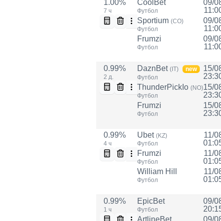
1.00%
CoolBet
09/0
11:0
7 ч
Футбол
Sportium
09/0
(CO)
11:0
Футбол
Frumzi
09/0
11:0
Футбол
0.99%
DaznBet
15/0
(IT)
new
23:3
2 д.
Футбол
ThunderPickIo
15/0
(NO)
23:3
Футбол
Frumzi
15/0
23:3
Футбол
0.99%
Ubet
11/0
(KZ)
01:0
4 ч
Футбол
Frumzi
11/0
01:0
Футбол
William Hill
11/0
01:0
Футбол
0.99%
EpicBet
09/0
20:1
1 ч
Футбол
ArtlineBet
09/0