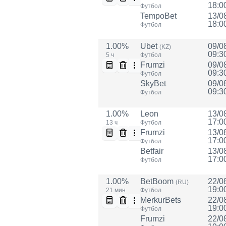
18:0
Футбол
TempoBet
13/0
18:0
Футбол
1.00%
Ubet
09/0
(KZ)
09:3
5 ч
Футбол
Frumzi
09/0
09:3
Футбол
SkyBet
09/0
09:3
Футбол
1.00%
Leon
13/0
17:0
13 ч
Футбол
Frumzi
13/0
17:0
Футбол
Betfair
13/0
17:0
Футбол
1.00%
BetBoom
22/0
(RU)
19:0
21 мин
Футбол
MerkurBets
22/0
19:0
Футбол
Frumzi
22/0