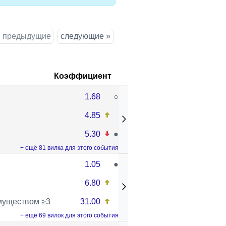
« предыдущие
следующие »
Коэффициент
1.68
○
4.85
5.30
●
+ ещё 81 вилка для этого события
1.05
●
6.80
муществом ≥3
31.00
+ ещё 69 вилок для этого события