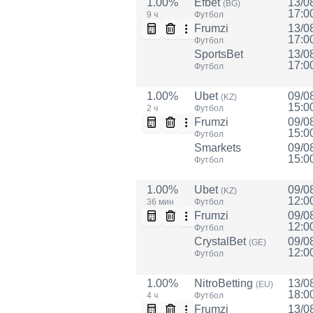
1.00%
Efbet
13/0
(BG)
17:0
9 ч
Футбол
Frumzi
13/0
17:0
Футбол
SportsBet
13/0
17:0
Футбол
1.00%
Ubet
09/0
(KZ)
15:0
2 ч
Футбол
Frumzi
09/0
15:0
Футбол
Smarkets
09/0
15:0
Футбол
1.00%
Ubet
09/0
(KZ)
12:0
36 мин
Футбол
Frumzi
09/0
12:0
Футбол
CrystalBet
09/0
(GE)
12:0
Футбол
1.00%
NitroBetting
13/0
(EU)
18:0
4 ч
Футбол
Frumzi
13/0