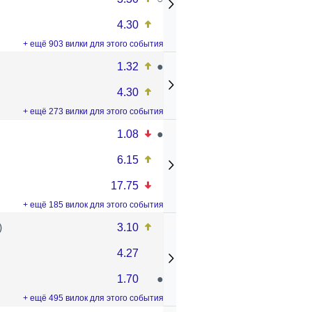
4.30
+ ещё 903 вилки для этого события
1.32
●
4.30
+ ещё 273 вилки для этого события
1.08
●
6.15
17.75
+ ещё 185 вилок для этого события
)
3.10
4.27
1.70
●
+ ещё 495 вилок для этого события