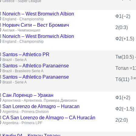
0
Greece - Super League
8
Norwich – West Bromwich Albion
Ф1(−2)
0
England - Championship
8
Норвич Сити – Вест Бромвич
2(0:3)
0
Англия - Чемпионшип
8
Norwich – West Bromwich Albion
Ф2(+1.5)
0
England - Championship
8
Santos – Athletico PR
Тм(10.5) 
0
Brazil - Serie A
8
Santos – Athletico Paranaense
Тотал =1
0
Brazil - Brasileiro Serie A
8
Santos – Athletico Paranaense
3 
Тб(11)
0
Brasil - Serie A
8
Сан Лоренцо – Уракан
Ф1(+2)
0
Аргентина - Аргентина. Примера Дивизион
8
San Lorenzo de Almagro – Huracan
Ф2(−1.5)
0
Argentina - Primera Division
8
CA San Lorenzo de Almagro – CA Huracán
2(2:0)
0
Argentina - Primera LPF
8
Клуби 04 – Коткан Теваен